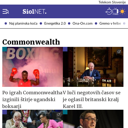
Telekom Slovenije
Naj planinska koča
Energetika 2.0
Ona-On.com
Gremo v hribe
Commonwealth
Po igrah Commonwealtha
V luči negotovih časov se
izginili štirje ugandski
je oglasil britanski kralj
boksarji
Karel III.