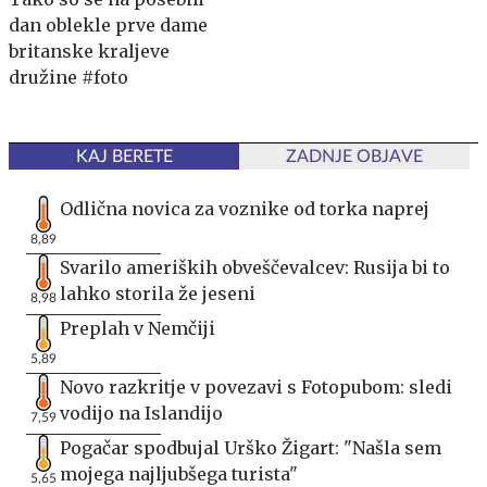
dan oblekle prve dame
britanske kraljeve
družine #foto
KAJ BERETE
ZADNJE OBJAVE
Odlična novica za voznike od torka naprej
8,89
Svarilo ameriških obveščevalcev: Rusija bi to
lahko storila že jeseni
8,98
Preplah v Nemčiji
5,89
Novo razkritje v povezavi s Fotopubom: sledi
vodijo na Islandijo
7,59
Pogačar spodbujal Urško Žigart: "Našla sem
mojega najljubšega turista"
5,65