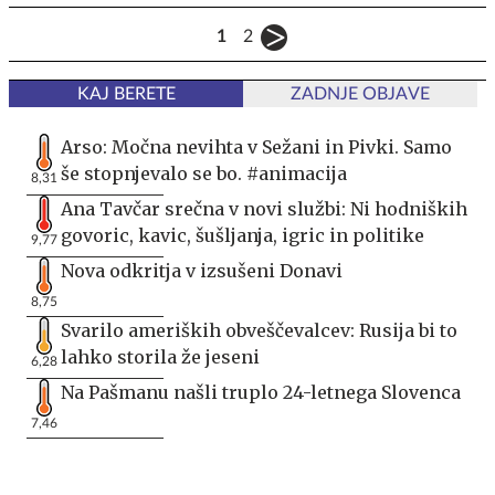
1
2
KAJ BERETE
ZADNJE OBJAVE
Arso: Močna nevihta v Sežani in Pivki. Samo
še stopnjevalo se bo. #animacija
8,31
Ana Tavčar srečna v novi službi: Ni hodniških
govoric, kavic, šušljanja, igric in politike
9,77
Nova odkritja v izsušeni Donavi
8,75
Svarilo ameriških obveščevalcev: Rusija bi to
lahko storila že jeseni
6,28
Na Pašmanu našli truplo 24-letnega Slovenca
7,46