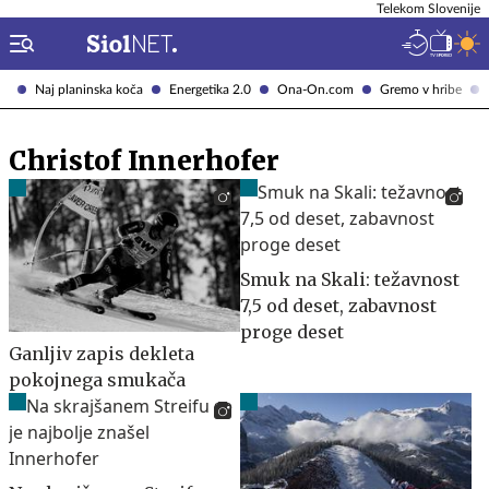
Telekom Slovenije
Naj planinska koča
Energetika 2.0
Ona-On.com
Gremo v hribe
Christof Innerhofer
Smuk na Skali: težavnost
7,5 od deset, zabavnost
proge deset
Ganljiv zapis dekleta
pokojnega smukača