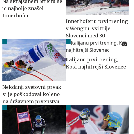
Na skrajšanem Streifu se
je najbolje znašel
Innerhofer
Innerhoferju prvi trening
v Wengnu, vsi trije
Slovenci med 30
Italijanu prvi trening,
Kosi najhitrejši Slovenec
Nekdanji svetovni prvak
si je poškodoval koleno
na državnem prvenstvu