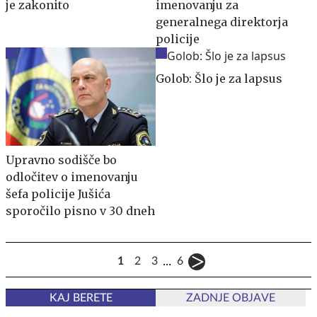
je zakonito
imenovanju za
generalnega direktorja
policije
Golob: Šlo je za lapsus
Upravno sodišče bo
odločitev o imenovanju
šefa policije Jušića
sporočilo pisno v 30 dneh
...
1
2
3
6
KAJ BERETE
ZADNJE OBJAVE