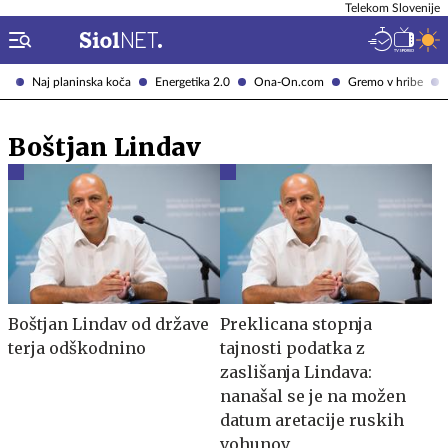
Telekom Slovenije
Naj planinska koča
Energetika 2.0
Ona-On.com
Gremo v hribe
Boštjan Lindav
Boštjan Lindav od države
Preklicana stopnja
terja odškodnino
tajnosti podatka z
zaslišanja Lindava:
nanašal se je na možen
datum aretacije ruskih
vohunov