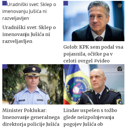
Uradniški svet: Sklep o
imenovanju Jušića ni
razveljavljen
Golob: KPK sem podal vsa
pojasnila, očitke pa v
celoti ovrgel #video
Minister Poklukar:
Lindav uspešen s tožbo
Imenovanje generalnega
glede neizpolnjevanja
direktorja policije Jušića
pogojev Jušića ob