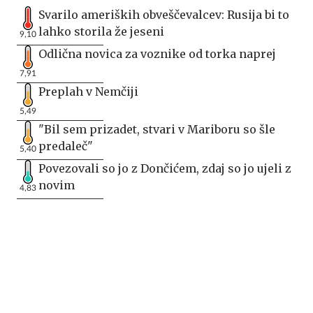
Svarilo ameriških obveščevalcev: Rusija bi to
lahko storila že jeseni
9,10
Odlična novica za voznike od torka naprej
7,91
Preplah v Nemčiji
5,49
"Bil sem prizadet, stvari v Mariboru so šle
predaleč"
5,40
Povezovali so jo z Dončićem, zdaj so jo ujeli z
novim
4,83