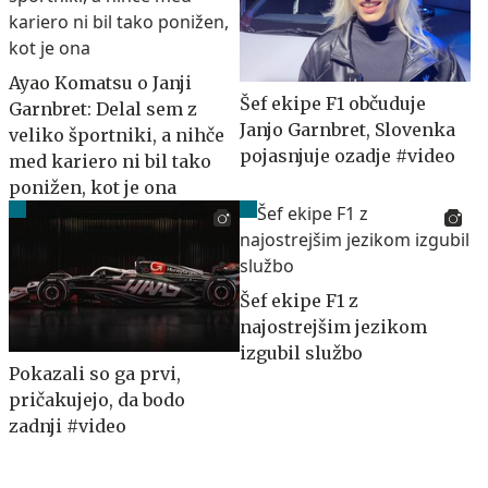
Ayao Komatsu o Janji
Šef ekipe F1 občuduje
Garnbret: Delal sem z
Janjo Garnbret, Slovenka
veliko športniki, a nihče
pojasnjuje ozadje #video
med kariero ni bil tako
ponižen, kot je ona
Šef ekipe F1 z
najostrejšim jezikom
izgubil službo
Pokazali so ga prvi,
pričakujejo, da bodo
zadnji #video