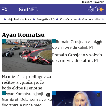
Telekom Slovenije
Naj planinska koča
Energetika 2.0
Ona-On.com
Gremo v hribe
Ayao Komatsu
Romain Grosjean v solzah
ob vrnitvi v dirkalnik F1
Na mizi šest predlogov za
rešitev, a vprašanje, če
bodo ekipe F1 enotne