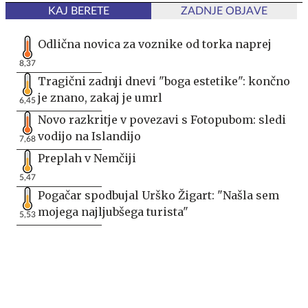
KAJ BERETE
ZADNJE OBJAVE
Odlična novica za voznike od torka naprej
8,37
Tragični zadnji dnevi "boga estetike": končno
je znano, zakaj je umrl
6,45
Novo razkritje v povezavi s Fotopubom: sledi
vodijo na Islandijo
7,68
Preplah v Nemčiji
5,47
Pogačar spodbujal Urško Žigart: "Našla sem
mojega najljubšega turista"
5,53