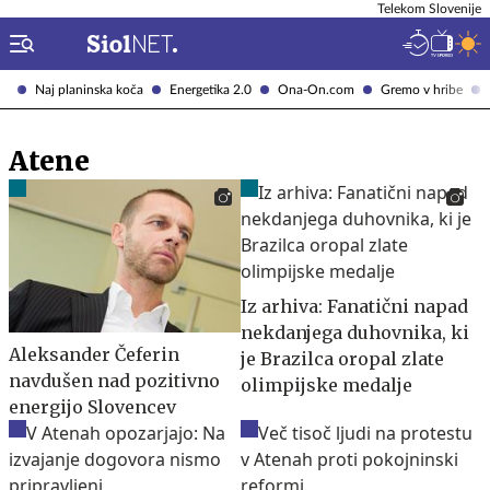
Telekom Slovenije
Naj planinska koča
Energetika 2.0
Ona-On.com
Gremo v hribe
Atene
Iz arhiva: Fanatični napad
nekdanjega duhovnika, ki
Aleksander Čeferin
je Brazilca oropal zlate
navdušen nad pozitivno
olimpijske medalje
energijo Slovencev