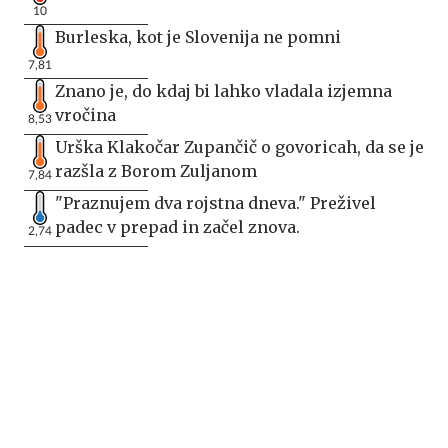
10
Burleska, kot je Slovenija ne pomni
7,81
Znano je, do kdaj bi lahko vladala izjemna
vročina
8,53
Urška Klakočar Zupančič o govoricah, da se je
razšla z Borom Zuljanom
7,84
"Praznujem dva rojstna dneva." Preživel
padec v prepad in začel znova.
2,74