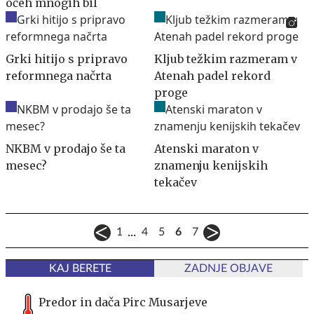
očeh mnogih bil
Grki hitijo s pripravo
Kljub težkim razmeram v
reformnega načrta
Atenah padel rekord
proge
NKBM v prodajo še ta
Atenski maraton v
mesec?
znamenju kenijskih
tekačev
...
1
4
5
6
7
KAJ BERETE
ZADNJE OBJAVE
Predor in dača Pirc Musarjeve