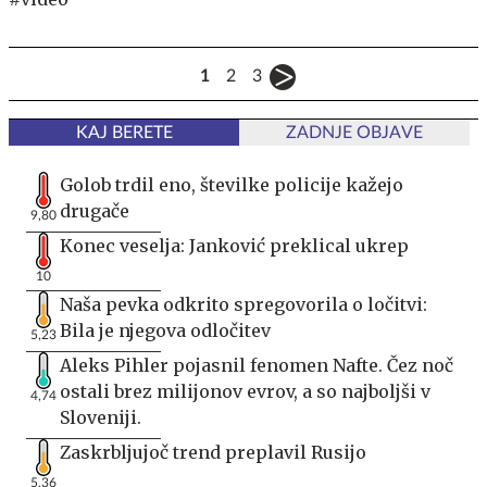
1
2
3
KAJ BERETE
ZADNJE OBJAVE
Golob trdil eno, številke policije kažejo
drugače
9,80
Konec veselja: Janković preklical ukrep
10
Naša pevka odkrito spregovorila o ločitvi:
Bila je njegova odločitev
5,23
Aleks Pihler pojasnil fenomen Nafte. Čez noč
ostali brez milijonov evrov, a so najboljši v
4,74
Sloveniji.
Zaskrbljujoč trend preplavil Rusijo
5,36