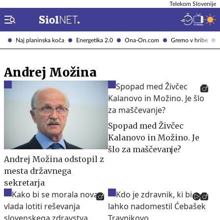
Telekom Slovenije
Naj planinska koča
Energetika 2.0
Ona-On.com
Gremo v hribe
Andrej Možina
Spopad med Živčec
Kalanovo in Možino. Je
šlo za maščevanje?
Andrej Možina odstopil z
mesta državnega
sekretarja