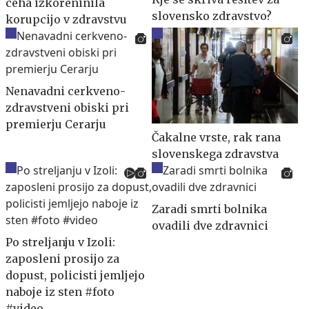
ceha izkoreninila
slovensko zdravstvo?
korupcijo v zdravstvu
Nenavadni cerkveno-
zdravstveni obiski pri
premierju Cerarju
Čakalne vrste, rak rana
slovenskega zdravstva
Zaradi smrti bolnika
ovadili dve zdravnici
Po streljanju v Izoli:
zaposleni prosijo za
dopust, policisti jemljejo
naboje iz sten #foto
#video