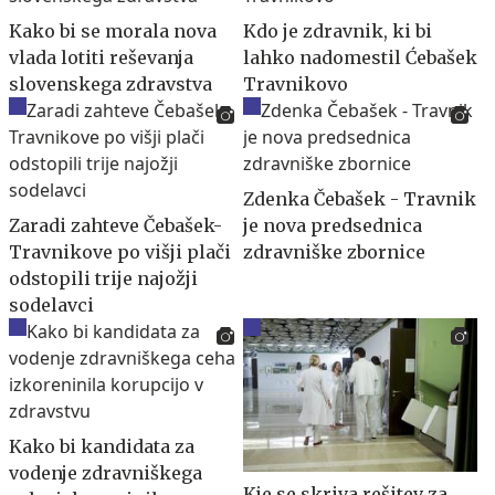
Kako bi se morala nova
Kdo je zdravnik, ki bi
vlada lotiti reševanja
lahko nadomestil Ćebašek
slovenskega zdravstva
Travnikovo
Zdenka Čebašek - Travnik
Zaradi zahteve Čebašek-
je nova predsednica
Travnikove po višji plači
zdravniške zbornice
odstopili trije najožji
sodelavci
Kako bi kandidata za
vodenje zdravniškega
Kje se skriva rešitev za