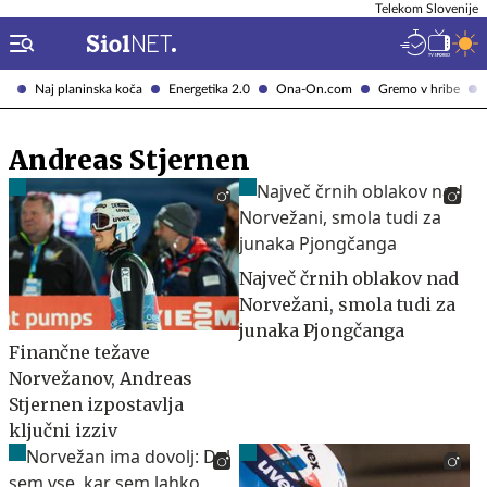
Telekom Slovenije
Naj planinska koča
Energetika 2.0
Ona-On.com
Gremo v hribe
Andreas Stjernen
Največ črnih oblakov nad
Norvežani, smola tudi za
junaka Pjongčanga
Finančne težave
Norvežanov, Andreas
Stjernen izpostavlja
ključni izziv