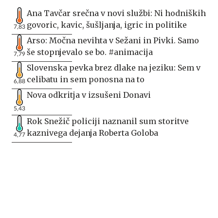
Ana Tavčar srečna v novi službi: Ni hodniških
govoric, kavic, šušljanja, igric in politike
7,83
Arso: Močna nevihta v Sežani in Pivki. Samo
še stopnjevalo se bo. #animacija
7,79
Slovenska pevka brez dlake na jeziku: Sem v
celibatu in sem ponosna na to
6,88
Nova odkritja v izsušeni Donavi
5,43
Rok Snežič policiji naznanil sum storitve
kaznivega dejanja Roberta Goloba
4,77