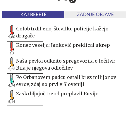
KAJ BERETE
ZADNJE OBJAVE
Golob trdil eno, številke policije kažejo
drugače
9,80
Konec veselja: Janković preklical ukrep
10
Naša pevka odkrito spregovorila o ločitvi:
Bila je njegova odločitev
5,23
Po Orbanovem padcu ostali brez milijonov
evrov, zdaj so prvi v Sloveniji
4,74
Zaskrbljujoč trend preplavil Rusijo
5,14