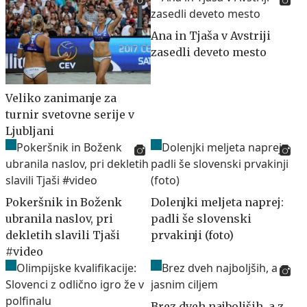
Ana in Tjaša v Avstriji
zasedli deveto mesto
Veliko zanimanje za
turnir svetovne serije v
Ljubljani
Pokeršnik in Boženk
Dolenjki meljeta naprej:
ubranila naslov, pri
padli še slovenski
dekletih slavili Tjaši
prvakinji (foto)
#video
Brez dveh najboljših, a z