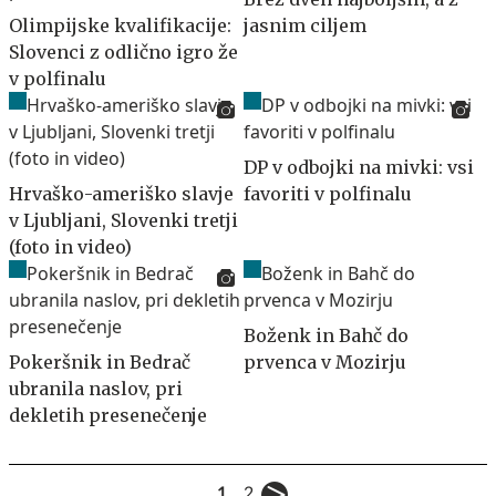
Olimpijske kvalifikacije:
jasnim ciljem
Slovenci z odlično igro že
v polfinalu
DP v odbojki na mivki: vsi
Hrvaško-ameriško slavje
favoriti v polfinalu
v Ljubljani, Slovenki tretji
(foto in video)
Boženk in Bahč do
Pokeršnik in Bedrač
prvenca v Mozirju
ubranila naslov, pri
dekletih presenečenje
1
2