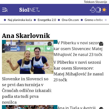
Telekom Slovenije
Naj planinska koča
Energetika 2.0
Ona-On.com
Gremo v hribe
Ana Skarlovnik
V Pliberku v novi sezoni
kar osem Slovencev:
Matej Mihajlović že nasul
Slovenke in Slovenci so
23 točk
se prvi dan turnirja v
Črnučah odlično izkazali:
padla sta tudi prva
nosilca