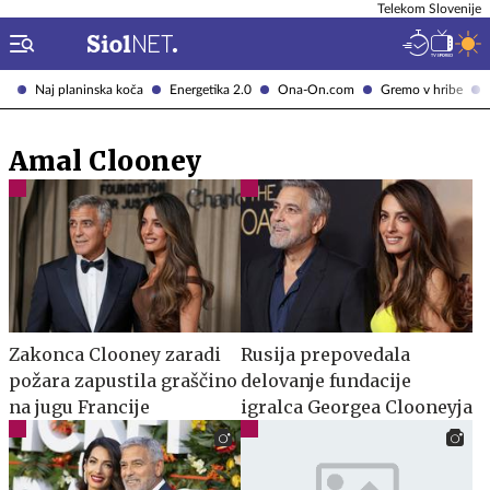
Telekom Slovenije
Naj planinska koča
Energetika 2.0
Ona-On.com
Gremo v hribe
Amal Clooney
Zakonca Clooney zaradi
Rusija prepovedala
požara zapustila graščino
delovanje fundacije
na jugu Francije
igralca Georgea Clooneyja