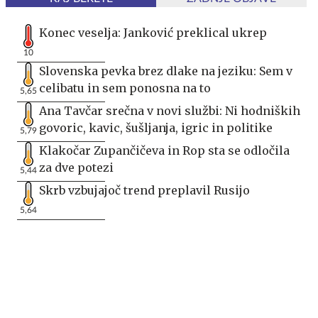
Konec veselja: Janković preklical ukrep
10
Slovenska pevka brez dlake na jeziku: Sem v
celibatu in sem ponosna na to
5,65
Ana Tavčar srečna v novi službi: Ni hodniških
govoric, kavic, šušljanja, igric in politike
5,79
Klakočar Zupančičeva in Rop sta se odločila
za dve potezi
5,44
Skrb vzbujajoč trend preplavil Rusijo
5,64