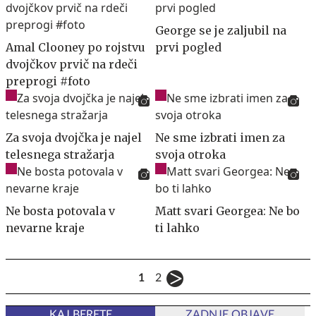
George se je zaljubil na
Amal Clooney po rojstvu
prvi pogled
dvojčkov prvič na rdeči
preprogi #foto
Za svoja dvojčka je najel
Ne sme izbrati imen za
telesnega stražarja
svoja otroka
Ne bosta potovala v
Matt svari Georgea: Ne bo
nevarne kraje
ti lahko
1
2
KAJ BERETE
ZADNJE OBJAVE