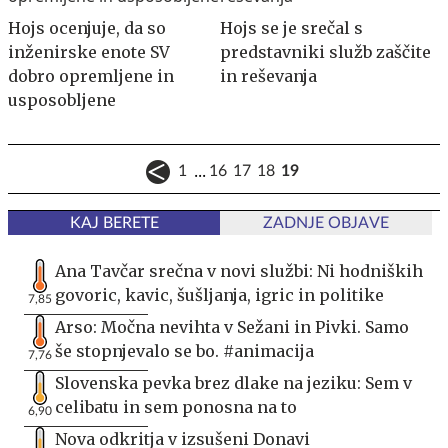
Hojs ocenjuje, da so
Hojs se je srečal s
inženirske enote SV
predstavniki služb zaščite
dobro opremljene in
in reševanja
usposobljene
...
1
16
17
18
19
KAJ BERETE
ZADNJE OBJAVE
Ana Tavčar srečna v novi službi: Ni hodniških
govoric, kavic, šušljanja, igric in politike
7,85
Arso: Močna nevihta v Sežani in Pivki. Samo
še stopnjevalo se bo. #animacija
7,76
Slovenska pevka brez dlake na jeziku: Sem v
celibatu in sem ponosna na to
6,90
Nova odkritja v izsušeni Donavi