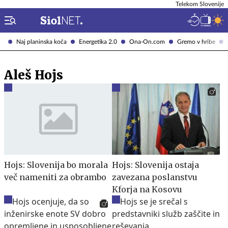
Telekom Slovenije
Naj planinska koča
Energetika 2.0
Ona-On.com
Gremo v hribe
Aleš Hojs
Hojs: Slovenija bo morala
Hojs: Slovenija ostaja
več nameniti za obrambo
zavezana poslanstvu
Kforja na Kosovu