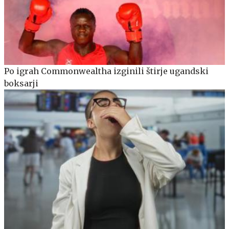
Po igrah Commonwealtha izginili štirje ugandski
boksarji