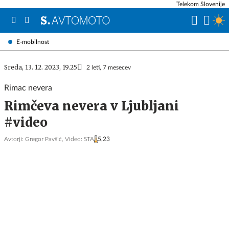
Telekom Slovenije
E-mobilnost
Sreda, 13. 12. 2023, 19.25
2 leti, 7 mesecev
Rimac nevera
Rimčeva nevera v Ljubljani
#video
Avtorji:
Gregor Pavšič,
Video: STA
5,23