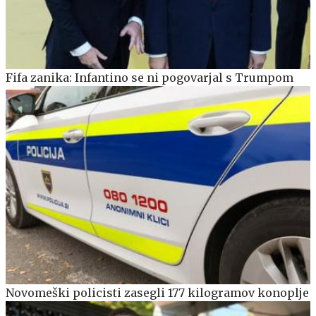
Fifa zanika: Infantino se ni pogovarjal s Trumpom
Novomeški policisti zasegli 177 kilogramov konoplje