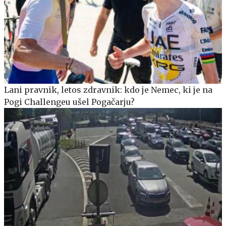
Lani pravnik, letos zdravnik: kdo je Nemec, ki je na
Pogi Challengeu ušel Pogačarju?