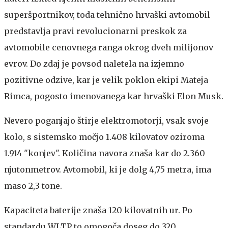
superšportnikov, toda tehnično hrvaški avtomobil
predstavlja pravi revolucionarni preskok za
avtomobile cenovnega ranga okrog dveh milijonov
evrov. Do zdaj je povsod naletela na izjemno
pozitivne odzive, kar je velik poklon ekipi Mateja
Rimca, pogosto imenovanega kar hrvaški Elon Musk.
Nevero poganjajo štirje elektromotorji, vsak svoje
kolo, s sistemsko močjo 1.408 kilovatov oziroma
1.914 "konjev". Količina navora znaša kar do 2.360
njutonmetrov. Avtomobil, ki je dolg 4,75 metra, ima
maso 2,3 tone.
Kapaciteta baterije znaša 120 kilovatnih ur. Po
standardu WLTP to omogoča doseg do 320