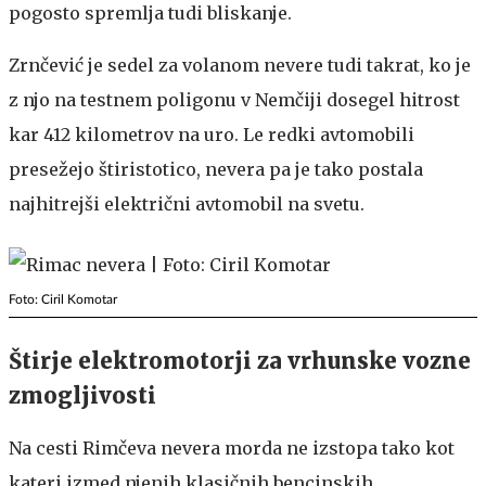
pogosto spremlja tudi bliskanje.
Zrnčević je sedel za volanom nevere tudi takrat, ko je
z njo na testnem poligonu v Nemčiji dosegel hitrost
kar 412 kilometrov na uro. Le redki avtomobili
presežejo štiristotico, nevera pa je tako postala
najhitrejši električni avtomobil na svetu.
Foto: Ciril Komotar
Štirje elektromotorji za vrhunske vozne
zmogljivosti
Na cesti Rimčeva nevera morda ne izstopa tako kot
kateri izmed njenih klasičnih bencinskih