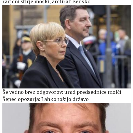
ranjeni štirje moški, aretirali žensko
Še vedno brez odgovorov: urad predsednice molči,
Šepec opozarja: Lahko tožijo državo