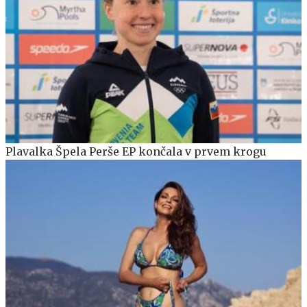
Plavalka Špela Perše EP končala v prvem krogu