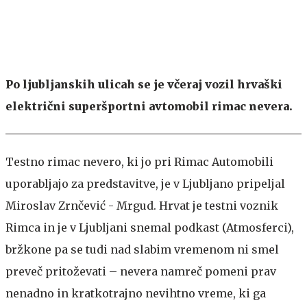
Po ljubljanskih ulicah se je včeraj vozil hrvaški
električni superšportni avtomobil rimac nevera.
Testno rimac nevero, ki jo pri Rimac Automobili
uporabljajo za predstavitve, je v Ljubljano pripeljal
Miroslav Zrnčević - Mrgud. Hrvat je testni voznik
Rimca in je v Ljubljani snemal podkast (Atmosferci),
bržkone pa se tudi nad slabim vremenom ni smel
preveč pritoževati – nevera namreč pomeni prav
nenadno in kratkotrajno nevihtno vreme, ki ga