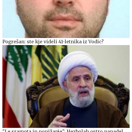
Pogrešan: ste kje videli 41-letnika iz Vodic?
"Le sramota in ponižanje": Hezbolah ostro napadel