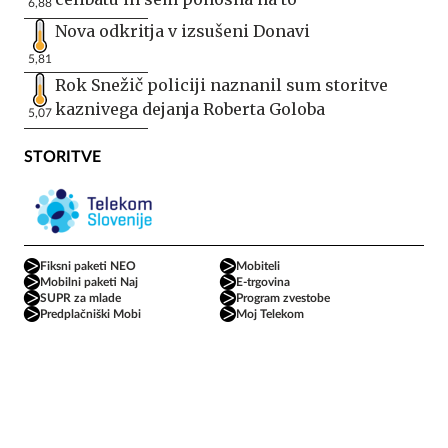
6,88
Nova odkritja v izsušeni Donavi
5,81
Rok Snežič policiji naznanil sum storitve
kaznivega dejanja Roberta Goloba
5,07
STORITVE
Fiksni paketi NEO
Mobiteli
Mobilni paketi Naj
E-trgovina
SUPR za mlade
Program zvestobe
Predplačniški Mobi
Moj Telekom