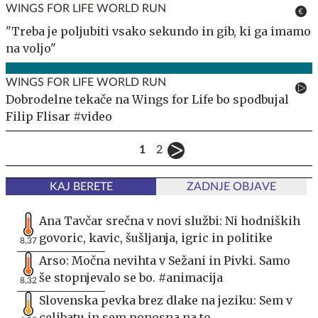
WINGS FOR LIFE WORLD RUN
"Treba je poljubiti vsako sekundo in gib, ki ga imamo
na voljo"
WINGS FOR LIFE WORLD RUN
Dobrodelne tekače na Wings for Life bo spodbujal
Filip Flisar #video
1
2
KAJ BERETE
ZADNJE OBJAVE
Ana Tavčar srečna v novi službi: Ni hodniških
govoric, kavic, šušljanja, igric in politike
8,37
Arso: Močna nevihta v Sežani in Pivki. Samo
še stopnjevalo se bo. #animacija
8,32
Slovenska pevka brez dlake na jeziku: Sem v
celibatu in sem ponosna na to