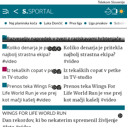
Telekom Slovenije
Naj planinska koča
Luka Dončić
Prva liga
Liga prvakov
Sobotni 
Razveseljiv napredek v zvezi z raziskavami
hrbtenjače
Koliko denarja je pritekla
najbolj strastna ekipa?
#video
Iz tekaških copat v petke
in TV-studio
Prenos teka Wings For
Life World Run je vse prej
kot mačji kašelj #video
WINGS FOR LIFE WORLD RUN
Dan rekordov, ki bo nekaterim spremenil življenje