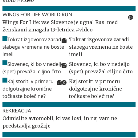
#foto #video
WINGS FOR LIFE WORLD RUN
Wings For Life: vse Slovence je ugnal Rus, med
ženskami zmagala 19-letnica #video
Tokrat izgovorov zaradi
slabega vremena ne boste
imeli
Slovenec, ki bo v nedeljo
(spet) prevažal ciljno črto
Kaj storiti v primeru
dolgotrajne kronične
točkaste bolečine?
REKREACIJA
Odmislite avtomobil, ki vas lovi, in naj vam ne
predstavlja grožnje