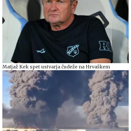
Matjaž Kek spet ustvarja čudeže na Hrvaškem