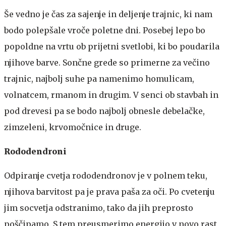
Še vedno je čas za sajenje in deljenje trajnic, ki nam
bodo polepšale vroče poletne dni. Posebej lepo bo
popoldne na vrtu ob prijetni svetlobi, ki bo poudarila
njihove barve. Sončne grede so primerne za večino
trajnic, najbolj suhe pa namenimo homulicam,
volnatcem, rmanom in drugim. V senci ob stavbah in
pod drevesi pa se bodo najbolj obnesle debelačke,
zimzeleni, krvomočnice in druge.
Rododendroni
Odpiranje cvetja rododendronov je v polnem teku,
njihova barvitost pa je prava paša za oči. Po cvetenju
jim socvetja odstranimo, tako da jih preprosto
poščipamo. S tem preusmerimo energijo v novo rast