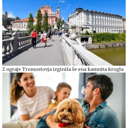
Z ograje Tromostovja izginila še ena kamnita krogla