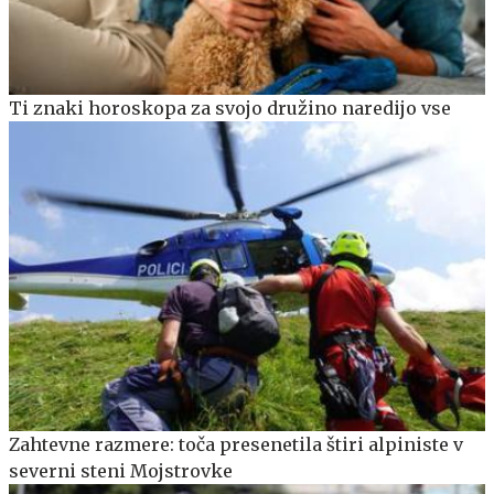
Ti znaki horoskopa za svojo družino naredijo vse
Zahtevne razmere: toča presenetila štiri alpiniste v
severni steni Mojstrovke