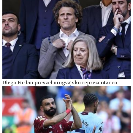
Diego Forlan prevzel urugvajsko reprezentanco