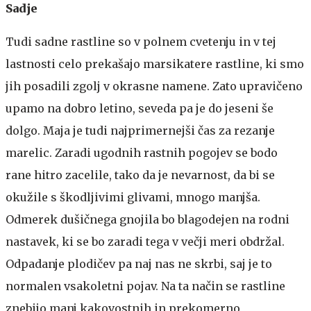
Sadje
Tudi sadne rastline so v polnem cvetenju in v tej
lastnosti celo prekašajo marsikatere rastline, ki smo
jih posadili zgolj v okrasne namene. Zato upravičeno
upamo na dobro letino, seveda pa je do jeseni še
dolgo. Maja je tudi najprimernejši čas za rezanje
marelic. Zaradi ugodnih rastnih pogojev se bodo
rane hitro zacelile, tako da je nevarnost, da bi se
okužile s škodljivimi glivami, mnogo manjša.
Odmerek dušičnega gnojila bo blagodejen na rodni
nastavek, ki se bo zaradi tega v večji meri obdržal.
Odpadanje plodičev pa naj nas ne skrbi, saj je to
normalen vsakoletni pojav. Na ta način se rastline
znebijo manj kakovostnih in prekomerno