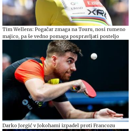
Tim Wellens: Pogačar zmaga na Touru, nosi rumeno
majico, pa še vedno pomaga pospravljati posteljo
Darko Jorgić v Jokohami izpadel proti Francozu