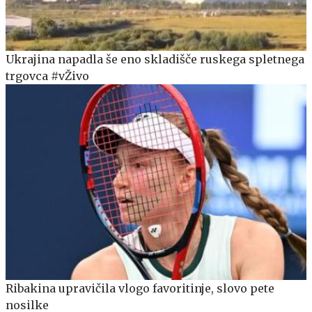
Ukrajina napadla še eno skladišče ruskega spletnega
trgovca #vŽivo
Ribakina upravičila vlogo favoritinje, slovo pete
nosilke