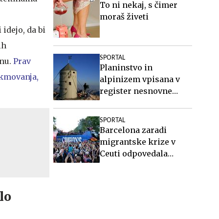
To ni nekaj, s čimer
moraš živeti
idejo, da bi
ih
SPORTAL
fnu.
Prav
Planinstvo in
ekmovanja,
alpinizem vpisana v
register nesnovne
kulturne dediščine
Slovenije
SPORTAL
Barcelona zaradi
migrantske krize v
Ceuti odpovedala
tekmo v Maroku
lo