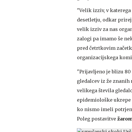
"Velik izziv, v katereg
desetletju, odkar prir
velik izziv za nas organ
zalogi pa imamo še nek
pred četrtkovim začetk
organizacijskega komit
"Prijavljeno je blizu 80
gledalcev iz že znanih 
velikega števila gleda
epidemiološke ukrepe 
ko nismo imeli potrjene
Poleg postavitve
žaro