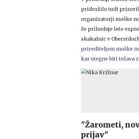
pridružilo tudi prizoriš
organizatorji moške no
že prihodnje leto vzpo
skakalnic v Oberstdor
prirediteljem moške nov
kar utegne biti težava 
"Žarometi, nov
prijav"