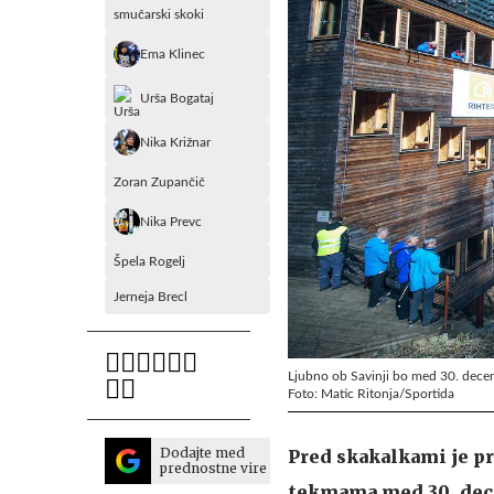
smučarski skoki
Ema Klinec
Urša Bogataj
Nika Križnar
Zoran Zupančič
Nika Prevc
Špela Rogelj
Jerneja Brecl
Ljubno ob Savinji bo med 30. decemb
Foto: Matic Ritonja/Sportida
Dodajte med
Pred skakalkami je pr
prednostne vire
tekmama med 30. dece