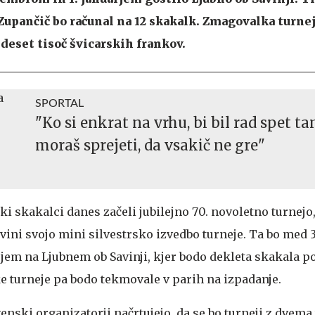
upančič bo računal na 12 skakalk. Zmagovalka turnej
 deset tisoč švicarskih frankov.
SPORTAL
"Ko si enkrat na vrhu, bi bil rad spet ta
moraš sprejeti, da vsakič ne gre"
 skakalci danes začeli jubilejno 70. novoletno turnejo
vini svojo mini silvestrsko izvedbo turneje. Ta bo med 3
jem na Ljubnem ob Savinji, kjer bodo dekleta skakala p
e turneje pa bodo tekmovale v parih na izpadanje.
venski organizatorji načrtujejo, da se bo turneji z dve