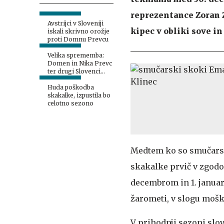
reprezentance Zoran Z
Avstrijci v Sloveniji
kipec v obliki sove in
iskali skrivno orožje
proti Domnu Prevcu
Velika sprememba:
Domen in Nika Prevc
ter drugi Slovenci
dobili proste roke
Huda poškodba
skakalke, izpustila bo
celotno sezono
Medtem ko so smučarski
skakalke prvič v zgodo
decembrom in 1. januar
žarometi, v slogu mošk
V prihodnji sezoni slo