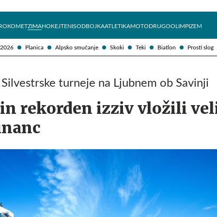
Želite prejemati e-novice?
Uživajmo pametno
ROKOMET
ZIMA
HOKEJ
TENIS
ODBOJKA
ATLETIKA
MOTO
DRUGO
OLIMPIZEM
 2026
Planica
Alpsko smučanje
Skoki
Teki
Biatlon
Prosti slog
 Silvestrske turneje na Ljubnem ob Savinji
in rekorden izziv vložili vel
inanc