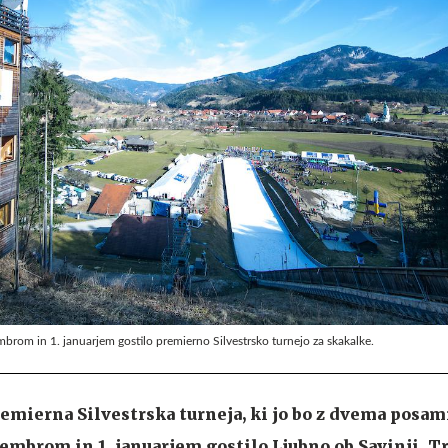
rom in 1. januarjem gostilo premierno Silvestrsko turnejo za skakalke.
emierna Silvestrska turneja, ki jo bo z dvema posa
mbrom in 1. januarjem gostilo Ljubno ob Savinji. T