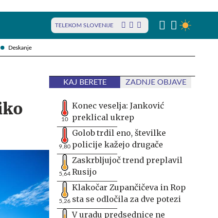
TELEKOM SLOVENIJE
Deskanje
KAJ BERETE
ZADNJE OBJAVE
iko
Konec veselja: Janković
preklical ukrep
10
Golob trdil eno, številke
policije kažejo drugače
9,80
Zaskrbljujoč trend preplavil
Rusijo
5,64
Klakočar Zupančičeva in Rop
sta se odločila za dve potezi
5,26
V uradu predsednice ne