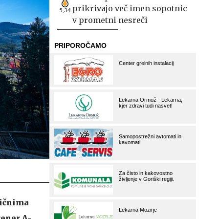
prikrivajo več imen sopotnic
5,34
v prometni nesreči
mičnima
rener A-