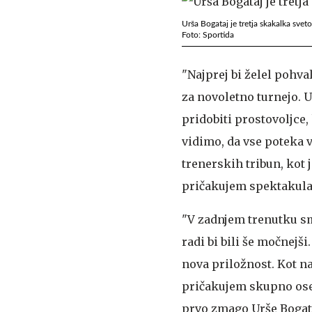
Urša Bogataj je tretja skakalka svet
Foto: Sportida
"Najprej bi želel pohval
za novoletno turnejo. U
pridobiti prostovoljce,
vidimo, da vse poteka 
trenerskih tribun, kot 
pričakujem spektakular
"V zadnjem trenutku smo
radi bi bili še močnejš
nova priložnost. Kot n
pričakujem skupno ose
prvo zmago Urše Bogataj