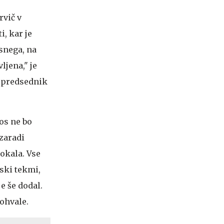
rvič v
, kar je
 snega, na
ljena," je
, predsednik
tos ne bo
 zaradi
okala. Vse
ski tekmi,
e še dodal.
pohvale.