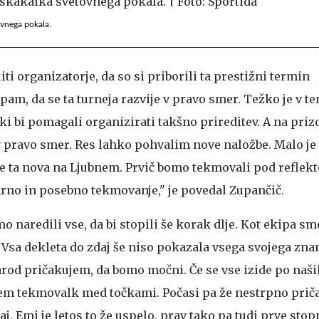
ovnega pokala.
iti organizatorje, da so si priborili ta prestižni termin
pam, da se ta turneja razvije v pravo smer. Težko je v 
 ki bi pomagali organizirati takšno prireditev. A na priz
v pravo smer. Res lahko pohvalim nove naložbe. Malo je
je ta nova na Ljubnem. Prvič bomo tekmovali pod reflekto
no in posebno tekmovanje," je povedal Zupančič.
 naredili vse, da bi stopili še korak dlje. Kot ekipa sm
i. Vsa dekleta do zdaj še niso pokazala vsega svojega zna
arod pričakujem, da bomo močni. Če se vse izide po naši
m tekmovalk med točkami. Počasi pa že nestrpno pri
, Emi je letos to že uspelo, prav tako pa tudi prve sto