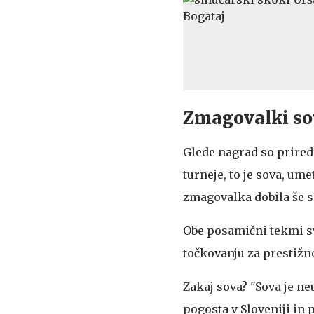
Zmagovalki sov
Glede nagrad so priredi
turneje, to je sova, ume
zmagovalka dobila še s 
Obe posamični tekmi sv
točkovanju za prestižn
Zakaj sova? "Sova je ne
pogosta v Sloveniji in 