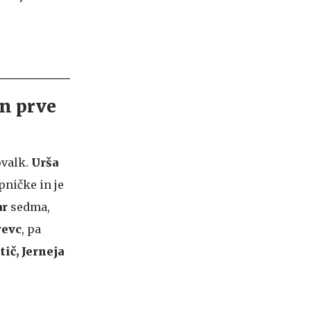
n prve
ovalk.
Urša
pničke in je
ar
sedma,
revc
, pa
tič, Jerneja