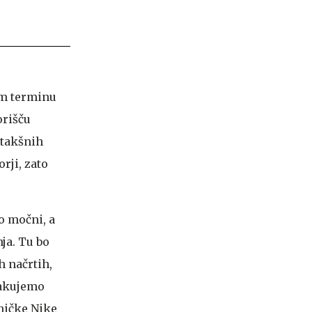
tem terminu
orišču
 takšnih
rji, zato
o močni, a
nja. Tu bo
h načrtih,
čakujemo
pničke Nike