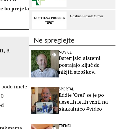
e bo prejela
Ne spreglejte
m, a
NOVICE
Baterijski sistemi
postajajo ključ do
nižjih stroškov
elektrike v podjetjih
, bodo imele
SPORTAL
Eddie 'Orel' se je po
0.
desetih letih vrnil na
od
skakalnico #video
TRENDI
ma tekmama