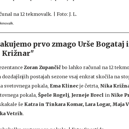
ekmovalk.
čakujemo prvo zmago Urše Bogataj i
 Križnar"
ezentance
Zoran Zupančič
bo lahko računal na 12 tekm
h dozdajšnjih postajah sezone vsaj enkrat skočila na sto
ka svetovnega pokala,
Ema Klinec
je četrta,
Nika Križn
etovnega pokala,
Špele Rogelj
,
Jerneje Brecl
in
Nike P
skakale še
Katra in Tinkara Komar,
Lara Logar, Maja V
ka Vetrih
.