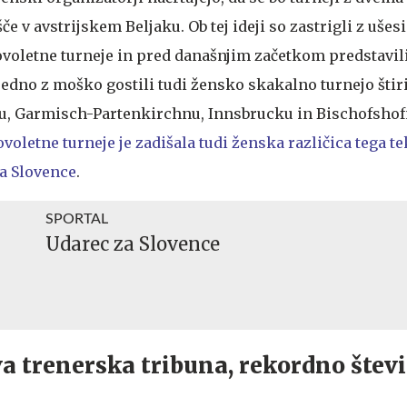
če v avstrijskem Beljaku. Ob tej ideji so zastrigli z ušesi
voletne turneje in pred današnjim začetkom predstavili 
redno z moško gostili tudi žensko skakalno turnejo štir
fu, Garmisch-Partenkirchnu, Innsbrucku in Bischofsho
oletne turneje je zadišala tudi ženska različica tega t
za Slovence
.
SPORTAL
Udarec za Slovence
a trenerska tribuna, rekordno števi