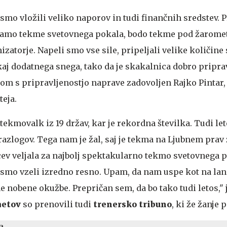
a smo vložili veliko naporov in tudi finančnih sredstev. P
ejamo tekme svetovnega pokala, bodo tekme pod žarometi
izatorje. Napeli smo vse sile, pripeljali velike količine
aj dodatnega snega, tako da je skakalnica dobro priprav
om s pripravljenostjo naprave zadovoljen Rajko Pintar
eja.
 tekmovalk iz 19 držav, kar je rekordna številka. Tudi le
razlogov. Tega nam je žal, saj je tekma na Ljubnem prav
lcev veljala za najbolj spektakularno tekmo svetovnega p
smo vzeli izredno resno. Upam, da nam uspe kot na lan
 nobene okužbe. Prepričan sem, da bo tako tudi letos," j
metov
so prenovili tudi
trenersko
tribuno
, ki že žanje 