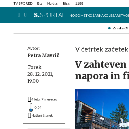
Info in obvestila
Tehnik
TV SPORED
Bizi
Najdi.si
Itis.si
1188
NOGOMET
KOŠARKA
KOLESARSTVO
Zimske OI
Avtor:
V četrtek začetek
Petra Mavrič
V zahteven 
Torek,
napora in f
28. 12. 2021,
19.00
4 leta, 7 mesecev
0,54
Natisni članek