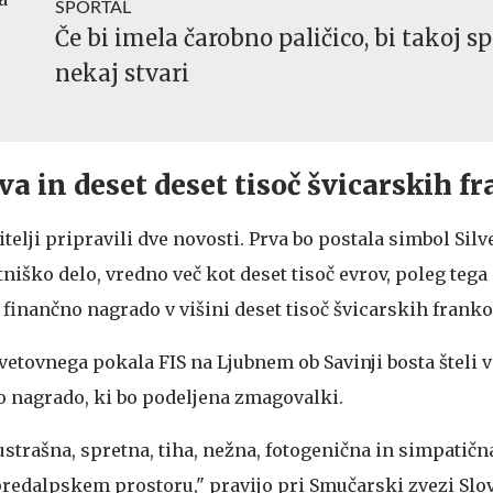
SPORTAL
Če bi imela čarobno paličico, bi takoj 
nekaj stvari
a in deset deset tisoč švicarskih f
telji pripravili dve novosti. Prva bo postala simbol Sil
tniško delo, vredno več kot deset tisoč evrov, poleg tega
finančno nagrado v višini deset tisoč švicarskih franko
etovnega pokala FIS na Ljubnem ob Savinji bosta šteli
o nagrado, ki bo podeljena zmagovalki.
ustrašna, spretna, tiha, nežna, fotogenična in simpatična
predalpskem prostoru," pravijo pri Smučarski zvezi Slov