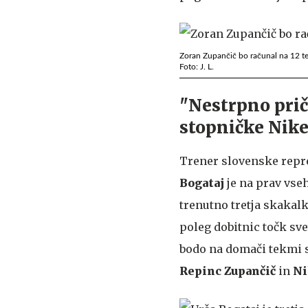
Zoran Zupančič bo računal na 12 t
Foto: J. L.
"Nestrpno pri
stopničke Nike
Trener slovenske repr
Bogataj
je na prav vse
trenutno tretja skakal
poleg dobitnic točk sv
bodo na domači tekmi 
Repinc Zupančič
in
Ni