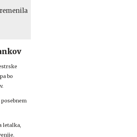
spremenila
rankov
vestrske
 pa bo
v.
 v posebnem
 letalka,
enije.