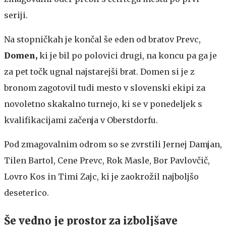
seriji.
Na stopničkah je končal še eden od bratov Prevc,
Domen,
ki je bil po polovici drugi, na koncu pa ga je
za pet točk ugnal najstarejši brat. Domen si je z
bronom zagotovil tudi mesto v slovenski ekipi za
novoletno skakalno turnejo, ki se v ponedeljek s
kvalifikacijami začenja v Oberstdorfu.
Pod zmagovalnim odrom so se zvrstili Jernej Damjan,
Tilen Bartol, Cene Prevc, Rok Masle, Bor Pavlovčič,
Lovro Kos in Timi Zajc, ki je zaokrožil najboljšo
deseterico.
Še vedno je prostor za izboljšave