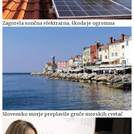
Zagorela sončna elektrarna, škoda je ogromna
Slovensko morje preplavile gruče morskih cvetač