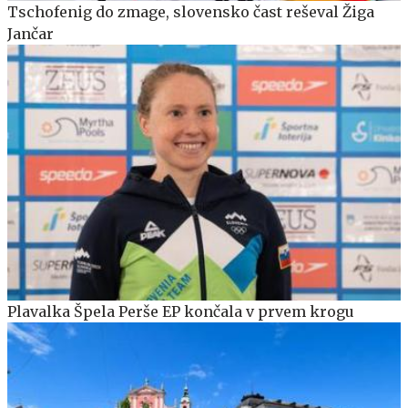
Tschofenig do zmage, slovensko čast reševal Žiga
Jančar
Plavalka Špela Perše EP končala v prvem krogu