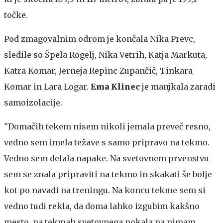
točke.
Pod zmagovalnim odrom je končala Nika Prevc,
sledile so Špela Rogelj, Nika Vetrih, Katja Markuta,
Katra Komar, Jerneja Repinc Zupančič, Tinkara
Komar in Lara Logar.
Ema Klinec
je manjkala zaradi
samoizolacije.
"Domačih tekem nisem nikoli jemala preveč resno,
vedno sem imela težave s samo pripravo na tekmo.
Vedno sem delala napake. Na svetovnem prvenstvu
sem se znala pripraviti na tekmo in skakati še bolje
kot po navadi na treningu. Na koncu tekme sem si
vedno tudi rekla, da doma lahko izgubim kakšno
mesto, na tekmah svetovnega pokala pa nimam