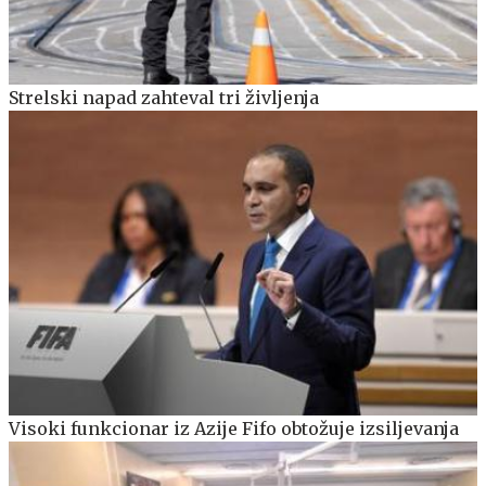
Strelski napad zahteval tri življenja
Visoki funkcionar iz Azije Fifo obtožuje izsiljevanja