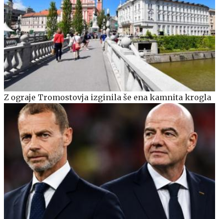
Z ograje Tromostovja izginila še ena kamnita krogla