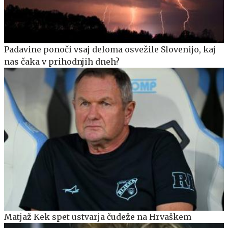
Padavine ponoči vsaj deloma osvežile Slovenijo, kaj
nas čaka v prihodnjih dneh?
Matjaž Kek spet ustvarja čudeže na Hrvaškem