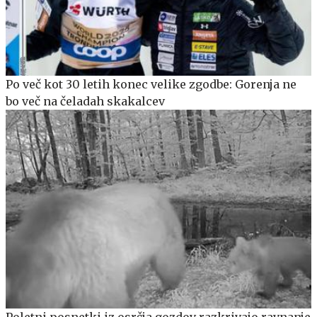
Po več kot 30 letih konec velike zgodbe: Gorenja ne
bo več na čeladah skakalcev
Poletni posnetki iz osrčja gozdov razkrivajo ravnanje