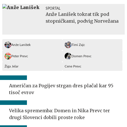
SPORTAL
Anže Lanišek tokrat tik pod
stopničkami, podvig Norvežana
Anže Lanišek
Timi Zajc
Peter Prevc
Domen Prevc
Žiga Jelar
Cene Prevc
Američan za Pogijev strgan dres plačal kar 95
tisoč evrov
Velika sprememba: Domen in Nika Prevc ter
drugi Slovenci dobili proste roke