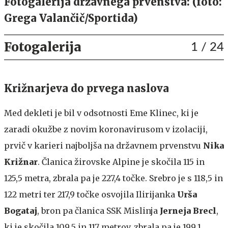
Fotogalerija državnega prvenstva: (foto:
Grega Valančič/Sportida)
Fotogalerija
1
/ 24
Križnarjeva do prvega naslova
Med dekleti je bil v odsotnosti Eme Klinec, ki je
zaradi okužbe z novim koronavirusom v izolaciji,
prvič v karieri najboljša na državnem prvenstvu
Nika
Križnar
. Članica žirovske Alpine je skočila 115 in
125,5 metra, zbrala pa je 227,4 točke. Srebro je s 118,5 in
122 metri ter 217,9 točke osvojila Ilirijanka
Urša
Bogataj
, bron pa članica SSK Mislinja
Jerneja Brecl
,
ki je skočila 109,5 in 117 metrov, zbrala pa je 199,1