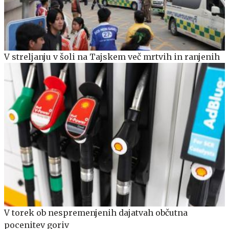
V streljanju v šoli na Tajskem več mrtvih in ranjenih
V torek ob nespremenjenih dajatvah občutna
pocenitev goriv