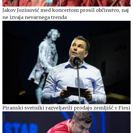
Jakov Jozinović med koncertom prosil občinstvo, naj
ne izvaja nevarnega trenda
Piranski svetniki razveljavili prodajo zemljišč v Fiesi