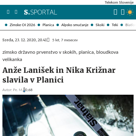
Telekom Slovenije
Zimske OI 2026
Planica
Alpsko smučanje
Skoki
Teki
Biatlo
Sreda, 23. 12. 2020, 20.41
5 let, 7 mesecev
zimsko državno prvenstvo v skokih, planica, bloudkova
velikanka
Anže Lanišek in Nika Križnar
slavila v Planici
Avtor:
Pe. M.
0,68