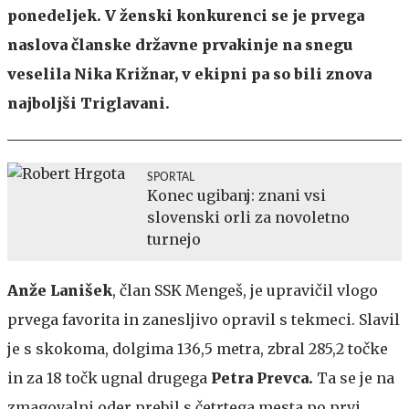
ponedeljek. V ženski konkurenci se je prvega
naslova članske državne prvakinje na snegu
veselila Nika Križnar, v ekipni pa so bili znova
najboljši Triglavani.
SPORTAL
Konec ugibanj: znani vsi
slovenski orli za novoletno
turnejo
Anže Lanišek
, član SSK Mengeš, je upravičil vlogo
prvega favorita in zanesljivo opravil s tekmeci. Slavil
je s skokoma, dolgima 136,5 metra, zbral 285,2 točke
in za 18 točk ugnal drugega
Petra Prevca.
Ta se je na
zmagovalni oder prebil s četrtega mesta po prvi