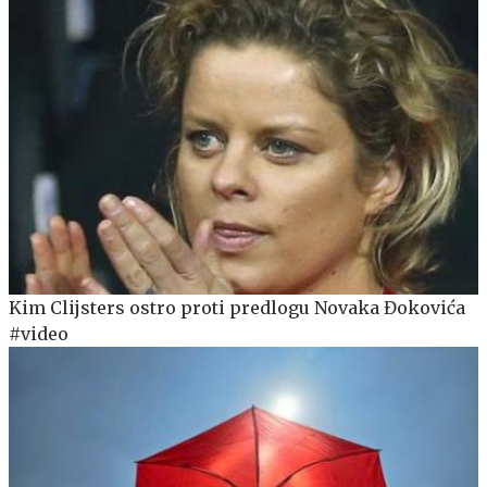
Kim Clijsters ostro proti predlogu Novaka Đokovića
#video