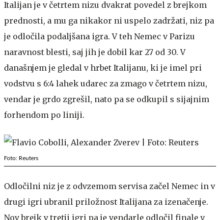
Italijan je v četrtem nizu dvakrat povedel z brejkom
prednosti, a mu ga nikakor ni uspelo zadržati, niz pa
je odločila podaljšana igra. V teh Nemec v Parizu
naravnost blesti, saj jih je dobil kar 27 od 30. V
današnjem je gledal v hrbet Italijanu, ki je imel pri
vodstvu s 6:4 lahek udarec za zmago v četrtem nizu,
vendar je grdo zgrešil, nato pa se odkupil s sijajnim
forhendom po liniji.
Foto: Reuters
Odločilni niz je z odvzemom servisa začel Nemec in v
drugi igri ubranil priložnost Italijana za izenačenje.
Nov brejk v tretji igri pa je vendarle odločil finale v