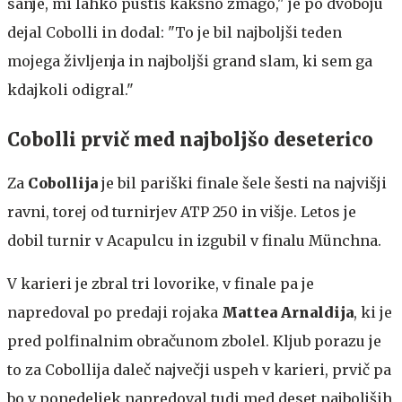
sanje, mi lahko pustiš kakšno zmago," je po dvoboju
dejal Cobolli in dodal: "To je bil najboljši teden
mojega življenja in najboljši grand slam, ki sem ga
kdajkoli odigral."
Cobolli prvič med najboljšo deseterico
Za
Cobollija
je bil pariški finale šele šesti na najvišji
ravni, torej od turnirjev ATP 250 in višje. Letos je
dobil turnir v Acapulcu in izgubil v finalu Münchna.
V karieri je zbral tri lovorike, v finale pa je
napredoval po predaji rojaka
Mattea
Arnaldija
, ki je
pred polfinalnim obračunom zbolel. Kljub porazu je
to za Cobollija daleč največji uspeh v karieri, prvič pa
bo v ponedeljek napredoval tudi med deset najboljših