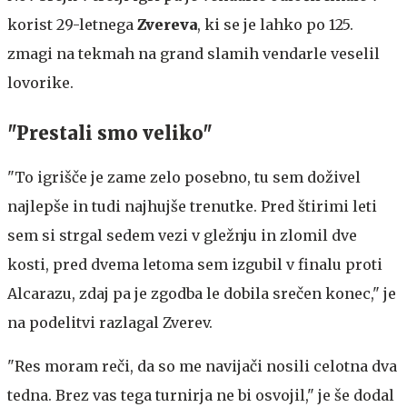
korist 29-letnega
Zvereva
, ki se je lahko po 125.
zmagi na tekmah na grand slamih vendarle veselil
lovorike.
"Prestali smo veliko"
"To igrišče je zame zelo posebno, tu sem doživel
najlepše in tudi najhujše trenutke. Pred štirimi leti
sem si strgal sedem vezi v gležnju in zlomil dve
kosti, pred dvema letoma sem izgubil v finalu proti
Alcarazu, zdaj pa je zgodba le dobila srečen konec," je
na podelitvi razlagal Zverev.
"Res moram reči, da so me navijači nosili celotna dva
tedna. Brez vas tega turnirja ne bi osvojil," je še dodal