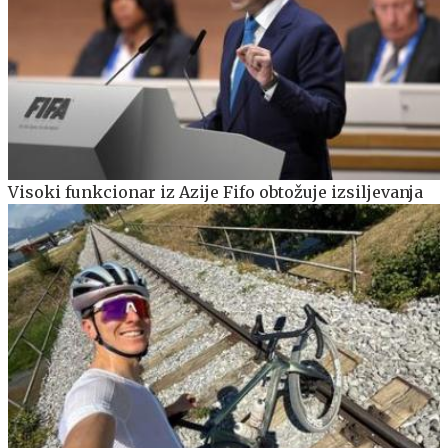
Visoki funkcionar iz Azije Fifo obtožuje izsiljevanja