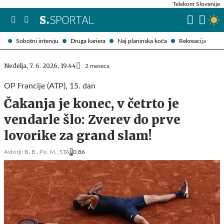
Telekom Slovenije
Sobotni intervju
Druga kariera
Naj planinska koča
Rekreacija
Nedelja, 7. 6. 2026, 19.44
2 meseca
OP Francije (ATP), 15. dan
Čakanja je konec, v četrto je
vendarle šlo: Zverev do prve
lovorike za grand slam!
Avtorji:
B. B.,
Pe. M.,
STA
0,86