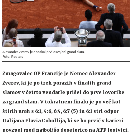
Alexander Zverev je dočakal prvi osvojeni grand slam.
Foto: Reuters
Zmagovalec OP Francije je Nemec Alexander
Zverev, ki je po treh porazih v finalih grand
slamov v četrto vendarle prišel do prve lovorike
za grand slam. V tokratnem finalu je po več kot
štirih urah s 6:1, 4:6, 6:4, 6:7 (5) in 6:1 strl odpor
Italijana Flavia Cobollija, ki se bo prvič v karieri
povzpel med najboljšo deseterico na ATP lestvici.