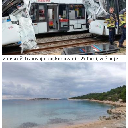
V nesreči tramvaja poškodovanih 25 ljudi, več huje