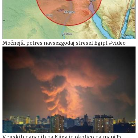
Močnejši potres navsezgodaj stresel Egipt #video
V ruskih napadih na Kijev in okolico najmanj 15