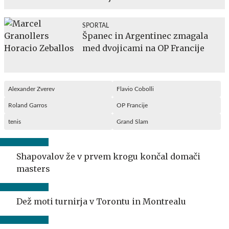
SPORTAL
Španec in Argentinec zmagala
med dvojicami na OP Francije
Alexander Zverev
Flavio Cobolli
Roland Garros
OP Francije
tenis
Grand Slam
Shapovalov že v prvem krogu končal domači
masters
Dež moti turnirja v Torontu in Montrealu