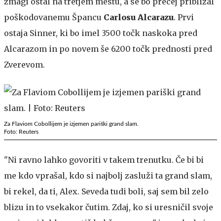
zmagi ostal na tretjem mestu, a se bo precej približal
poškodovanemu Špancu
Carlosu Alcarazu
. Prvi
ostaja Sinner, ki bo imel 3500 točk naskoka pred
Alcarazom in po novem še 6200 točk prednosti pred
Zverevom.
Za Flaviom Cobollijem je izjemen pariški grand slam.
Foto: Reuters
"Ni ravno lahko govoriti v takem trenutku. Če bi bi
me kdo vprašal, kdo si najbolj zasluži ta grand slam,
bi rekel, da ti, Alex. Seveda tudi boli, saj sem bil zelo
blizu in to vsekakor čutim. Zdaj, ko si uresničil svoje