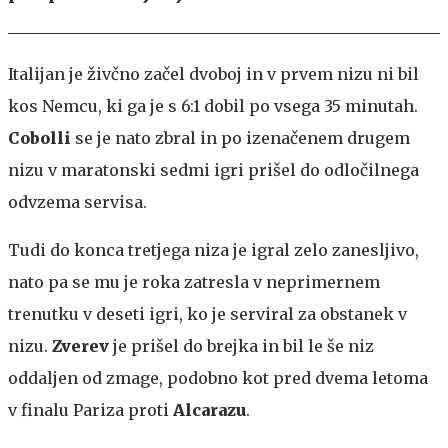
Italijan je živčno začel dvoboj in v prvem nizu ni bil
kos Nemcu, ki ga je s 6:1 dobil po vsega 35 minutah.
Cobolli
se je nato zbral in po izenačenem drugem
nizu v maratonski sedmi igri prišel do odločilnega
odvzema servisa.
Tudi do konca tretjega niza je igral zelo zanesljivo,
nato pa se mu je roka zatresla v neprimernem
trenutku v deseti igri, ko je serviral za obstanek v
nizu.
Zverev
je prišel do brejka in bil le še niz
oddaljen od zmage, podobno kot pred dvema letoma
v finalu Pariza proti
Alcarazu
.