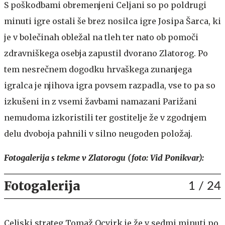
S poškodbami obremenjeni Celjani so po poldrugi
minuti igre ostali še brez nosilca igre Josipa Šarca, ki
je v bolečinah obležal na tleh ter nato ob pomoči
zdravniškega osebja zapustil dvorano Zlatorog. Po
tem nesrečnem dogodku hrvaškega zunanjega
igralca je njihova igra povsem razpadla, vse to pa so
izkušeni in z vsemi žavbami namazani Parižani
nemudoma izkoristili ter gostitelje že v zgodnjem
delu dvoboja pahnili v silno neugoden položaj.
Fotogalerija s tekme v Zlatorogu (foto: Vid Ponikvar):
Fotogalerija
1
/ 24
Celjski strateg Tomaž Ocvirk je že v sedmi minuti po