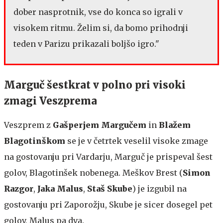
dober nasprotnik, vse do konca so igrali v
visokem ritmu. Želim si, da bomo prihodnji
teden v Parizu prikazali boljšo igro."
Marguč šestkrat v polno pri visoki
zmagi Veszprema
Veszprem z
Gašperjem Margučem
in
Blažem
Blagotinškom
se je v četrtek veselil visoke zmage
na
gostovanju pri Vardarju, Marguč je prispeval šest
golov, Blagotinšek nobenega. Meškov Brest (
Simon
Razgor
,
Jaka Malus
,
Staš Skube
) je izgubil na
gostovanju pri Zaporožju, Skube je sicer dosegel pet
golov, Malus pa dva.