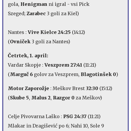
gola,
Henigman
ni igral - vsi Pick
Szeged;
Zarabec
3 goli za Kiel)
Nantes :
Vive Kielce 24:25
(14:12)
(
Ovniček
3 goli za Nantes)
Četrtek, 1. april:
Vardar Skopje :
Veszprem 27:41
(11:21)
(
Marguč 6
golov za Veszprem,
Blagotinšek 0
)
Motor Zaporožje
: Meškov Brest
32:30
(15:12)
(
Skube 5
,
Malus 2
,
Razgor 0
za Meškov)
Celje Pivovarna Laško :
PSG 24:37
(11:21)
Mlakar in Dragišević po 6; Nahi 10, Sole 9