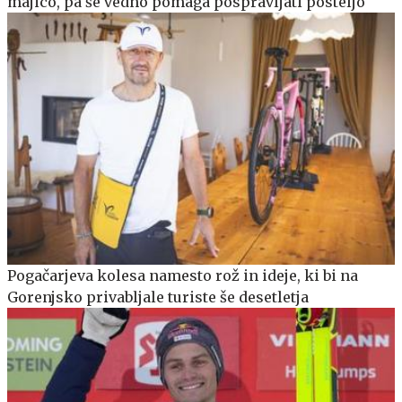
majico, pa še vedno pomaga pospravljati posteljo
Pogačarjeva kolesa namesto rož in ideje, ki bi na
Gorenjsko privabljale turiste še desetletja