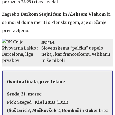
porazu s 24:25 trikrat zadel.
Zagreb z
Darkom Stojnićem
in
Aleksom Vlahom
bi
se moral doma meriti s Flensburgom, a je srečanje
prestavljeno.
SPORTAL
Slovenskemu "palčku" uspelo
nekaj, kar francoskemu velikanu
ni še nikoli
Osmina finala, prve tekme
Sreda, 31. marec:
Pick Szeged :
Kiel 28:33
(13:21)
(
Šoštarić 3, Mačkovšek
2,
Bombač
in
Gaber
brez