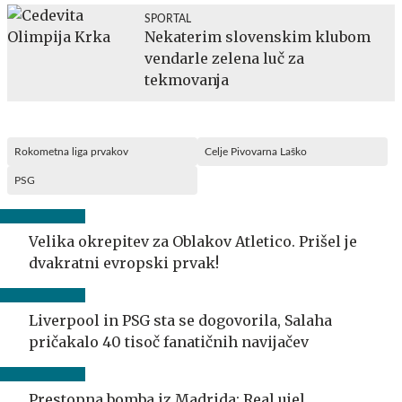
SPORTAL
Nekaterim slovenskim klubom
vendarle zelena luč za
tekmovanja
Rokometna liga prvakov
Celje Pivovarna Laško
PSG
Velika okrepitev za Oblakov Atletico. Prišel je
dvakratni evropski prvak!
Liverpool in PSG sta se dogovorila, Salaha
pričakalo 40 tisoč fanatičnih navijačev
Prestopna bomba iz Madrida: Real ujel