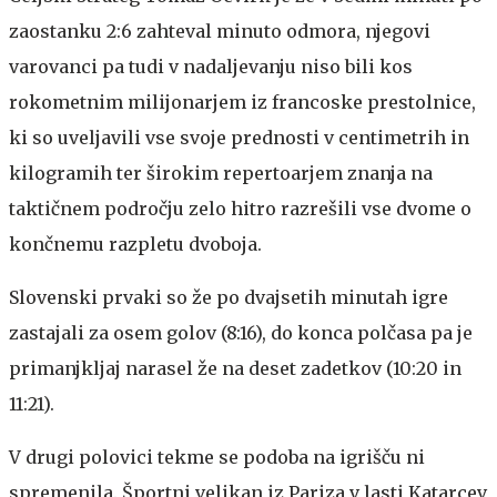
zaostanku 2:6 zahteval minuto odmora, njegovi
varovanci pa tudi v nadaljevanju niso bili kos
rokometnim milijonarjem iz francoske prestolnice,
ki so uveljavili vse svoje prednosti v centimetrih in
kilogramih ter širokim repertoarjem znanja na
taktičnem področju zelo hitro razrešili vse dvome o
končnemu razpletu dvoboja.
Slovenski prvaki so že po dvajsetih minutah igre
zastajali za osem golov (8:16), do konca polčasa pa je
primanjkljaj narasel že na deset zadetkov (10:20 in
11:21).
V drugi polovici tekme se podoba na igrišču ni
spremenila. Športni velikan iz Pariza v lasti Katarcev