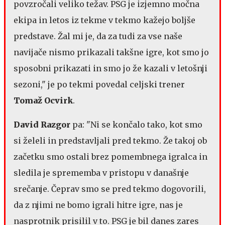
povzročali veliko težav. PSG je izjemno močna
ekipa in letos iz tekme v tekmo kažejo boljše
predstave. Žal mi je, da za tudi za vse naše
navijače nismo prikazali takšne igre, kot smo jo
sposobni prikazati in smo jo že kazali v letošnji
sezoni," je po tekmi povedal celjski trener
Tomaž Ocvirk
.
David Razgor
pa: "Ni se končalo tako, kot smo
si želeli in predstavljali pred tekmo. Že takoj ob
začetku smo ostali brez pomembnega igralca in
sledila je sprememba v pristopu v današnje
srečanje. Čeprav smo se pred tekmo dogovorili,
da z njimi ne bomo igrali hitre igre, nas je
nasprotnik prisilil v to. PSG je bil danes zares