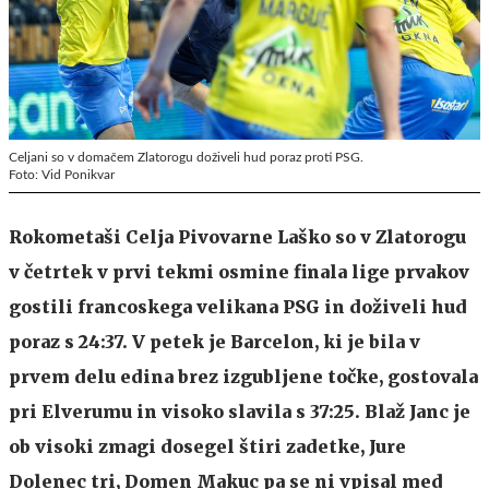
Celjani so v domačem Zlatorogu doživeli hud poraz proti PSG.
Foto: Vid Ponikvar
Rokometaši Celja Pivovarne Laško so v Zlatorogu
v četrtek v prvi tekmi osmine finala lige prvakov
gostili francoskega velikana PSG in doživeli hud
poraz s 24:37. V petek je Barcelon, ki je bila v
prvem delu edina brez izgubljene točke, gostovala
pri Elverumu in visoko slavila s 37:25. Blaž Janc je
ob visoki zmagi dosegel štiri zadetke, Jure
Dolenec tri, Domen Makuc pa se ni vpisal med