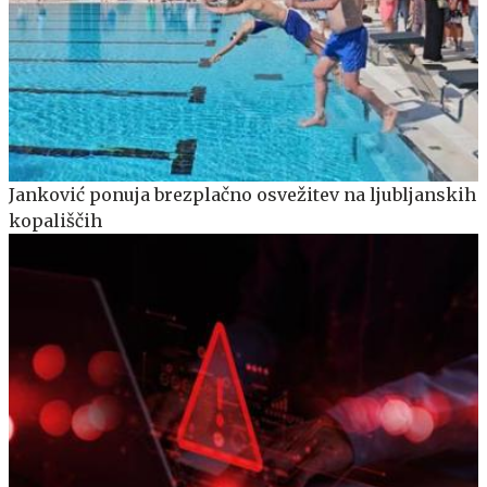
Janković ponuja brezplačno osvežitev na ljubljanskih
kopališčih