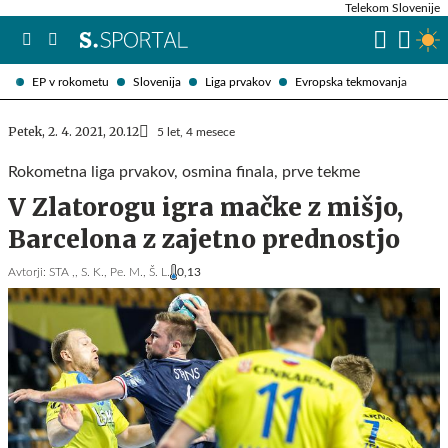
Telekom Slovenije
EP v rokometu
Slovenija
Liga prvakov
Evropska tekmovanja
Petek, 2. 4. 2021, 20.12
5 let, 4 mesece
Rokometna liga prvakov, osmina finala, prve tekme
V Zlatorogu igra mačke z mišjo,
Barcelona z zajetno prednostjo
Avtorji:
STA ,,
S. K.,
Pe. M.,
Š. L.
0,13