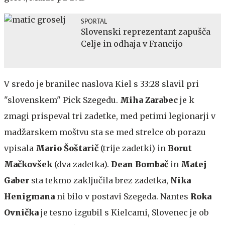
SPORTAL
Slovenski reprezentant zapušča
Celje in odhaja v Francijo
V sredo je branilec naslova Kiel s 33:28 slavil pri
"slovenskem" Pick Szegedu.
Miha Zarabec
je k
zmagi prispeval tri zadetke, med petimi legionarji v
madžarskem moštvu sta se med strelce ob porazu
vpisala
Mario Šoštarič
(trije zadetki) in
Borut
Mačkovšek
(dva zadetka).
Dean Bombač
in
Matej
Gaber
sta tekmo zaključila brez zadetka,
Nika
Henigmana
ni bilo v postavi Szegeda. Nantes
Roka
Ovnička
je tesno izgubil s Kielcami, Slovenec je ob