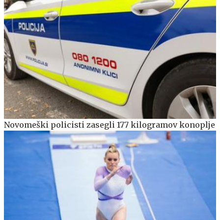
Novomeški policisti zasegli 177 kilogramov konoplje