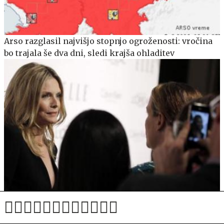
Arso razglasil najvišjo stopnjo ogroženosti: vročina
bo trajala še dva dni, sledi krajša ohladitev
Michelle Pfeiffer presenetila: Nikoli več ne želim
igrati v filmu