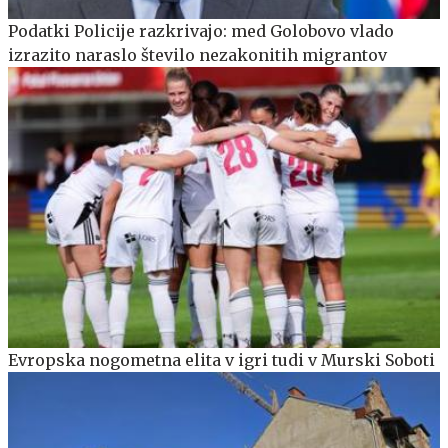
Podatki Policije razkrivajo: med Golobovo vlado
izrazito naraslo število nezakonitih migrantov
Evropska nogometna elita v igri tudi v Murski Soboti