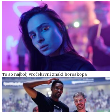
To so najbolj vročekrvni znaki horoskopa