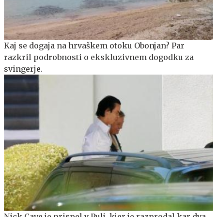
Kaj se dogaja na hrvaškem otoku Obonjan? Par
razkril podrobnosti o ekskluzivnem dogodku za
svingerje.
Nick Cave je prispel v Pulj, kjer je razprodal kar dva