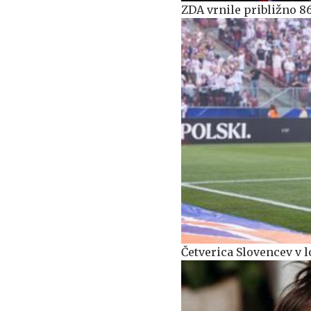
ZDA vrnile približno 8
Četverica Slovencev v l