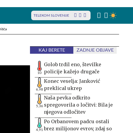
TELEKOM SLOVENIJE
rišča
KAJ BERETE
ZADNJE OBJAVE
Golob trdil eno, številke
policije kažejo drugače
10
Konec veselja: Janković
preklical ukrep
6,98
Naša pevka odkrito
spregovorila o ločitvi: Bila je
5,36
njegova odločitev
Po Orbanovem padcu ostali
brez milijonov evrov, zdaj so
4,91