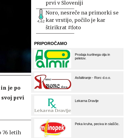
prvi v Sloveniji
Noro, nesreče na primorki se
kar vrstijo, počilo je kar
4,62
štirikrat #foto
in je po
 svoj prvi
 76 letih