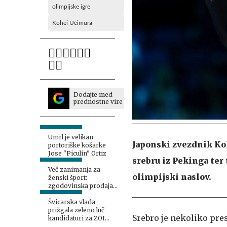
olimpijske igre
Kohei Učimura
Dodajte med
prednostne vire
Umrl je velikan
Japonski zvezdnik Ko
portoriške košarke
Jose "Piculin" Ortiz
srebru iz Pekinga ter 
Več zanimanja za
olimpijski naslov.
ženski šport:
zgodovinska prodaja
za olimpijske igre
Švicarska vlada
prižgala zeleno luč
Srebro je nekoliko pres
kandidaturi za ZOI
2038