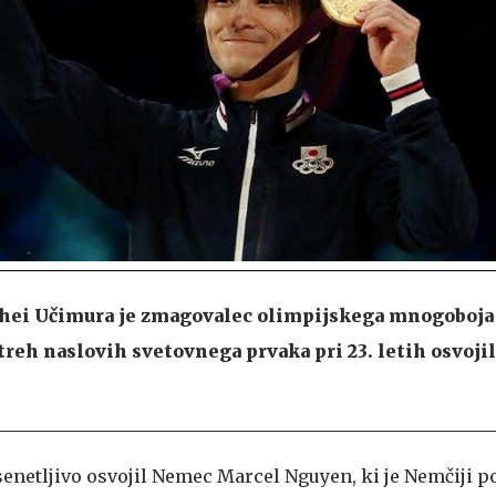
hei Učimura je zmagovalec olimpijskega mnogoboja 
treh naslovih svetovnega prvaka pri 23. letih osvojil
enetljivo osvojil Nemec Marcel Nguyen, ki je Nemčiji po