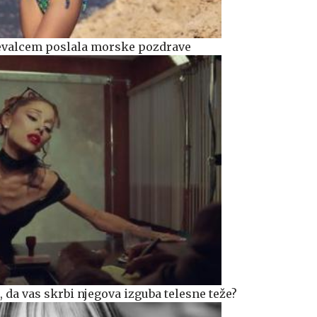
ževalcem poslala morske pozdrave
da vas skrbi njegova izguba telesne teže?