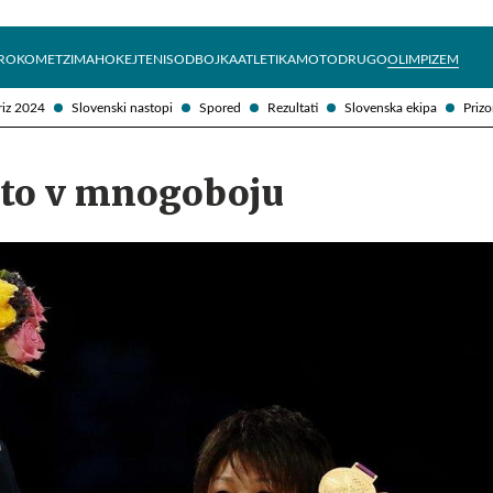
Želite prejemati e-novice?
Uživajmo pametno
ROKOMET
ZIMA
HOKEJ
TENIS
ODBOJKA
ATLETIKA
MOTO
DRUGO
OLIMPIZEM
riz 2024
Slovenski nastopi
Spored
Rezultati
Slovenska ekipa
Prizo
ato v mnogoboju