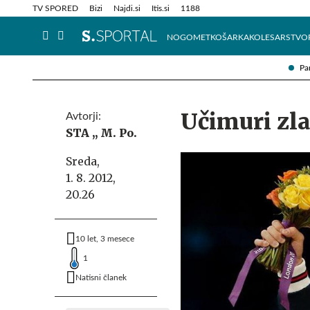
Info in obvestila
Tehnik
TV SPORED
Bizi
Najdi.si
Itis.si
1188
NOGOMET
KOŠARKA
KOLESARSTVO
Pa
Učimuri zl
Avtorji:
STA ,,
M. Po.
Sreda,
1. 8. 2012,
20.26
10 let, 3 mesece
1
Natisni članek