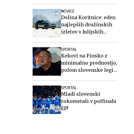
do remija
NOVICE
Dolina Koritnice: eden
najlepših družinskih
izletov v Julijskih
Alpah
SPORTAL
Kekovi na Finsko z
minimalno prednostjo,
polom slovenske legije
pri Twenteju
SPORTAL
Mladi slovenski
rokometaši v polfinalu
EP!