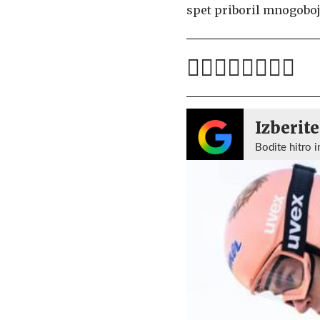
spet priboril mnogoboj
Izberite
Bodite hitro i