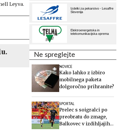
nell Leyva.
lu.
Ne spreglejte
NOVICE
Kako lahko z izbiro
mobilnega paketa
dolgoročno prihranite?
SPORTAL
Prelec s soigralci po
preobratu do zmage,
Balkovec v izdihljajih