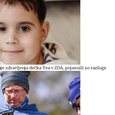
je zdravljenja dečka Tea v ZDA, pojasnili so razloge