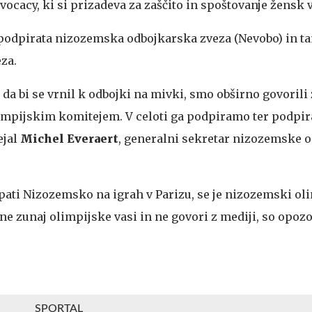
ocacy, ki si prizadeva za zaščito in spoštovanje žensk v
i podpirata nizozemska odbojkarska zveza (Nevobo) in t
za.
, da bi se vrnil k odbojki na mivki, smo obširno govorili 
impijskim komitejem. V celoti ga podpiramo ter podpi
ejal
Michel Everaert
, generalni sekretar nizozemske 
opati Nizozemsko na igrah v Parizu, se je nizozemski ol
ane zunaj olimpijske vasi in ne govori z mediji, so opozo
SPORTAL