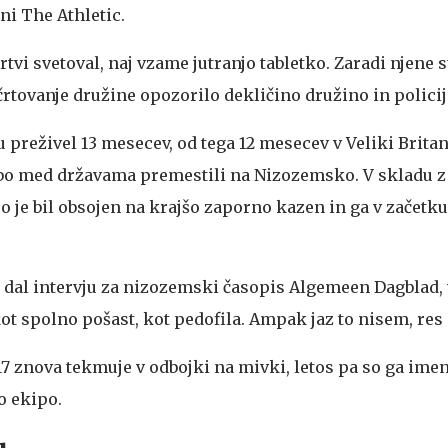
ani The Athletic.
 žrtvi svetoval, naj vzame jutranjo tabletko. Zaradi njene s
črtovanje družine opozorilo dekličino družino in policij
u preživel 13 mesecev, od tega 12 mesecev v Veliki Britan
dbo med državama premestili na Nizozemsko. V skladu z
je bil obsojen na krajšo zaporno kazen in ga v začetku 
e dal intervju za nizozemski časopis Algemeen Dagblad, 
kot spolno pošast, kot pedofila. Ampak jaz to nisem, res 
17 znova tekmuje v odbojki na mivki, letos pa so ga imen
 ekipo.