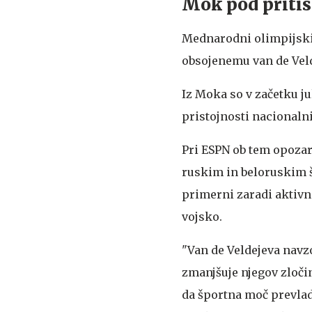
Mok pod priti
Mednarodni olimpijski 
obsojenemu van de Velde
Iz Moka so v začetku ju
pristojnosti nacionaln
Pri ESPN ob tem opozar
ruskim in beloruskim šp
primerni zaradi aktivn
vojsko.
"Van de Veldejeva navz
zmanjšuje njegov zloči
da športna moč prevlad