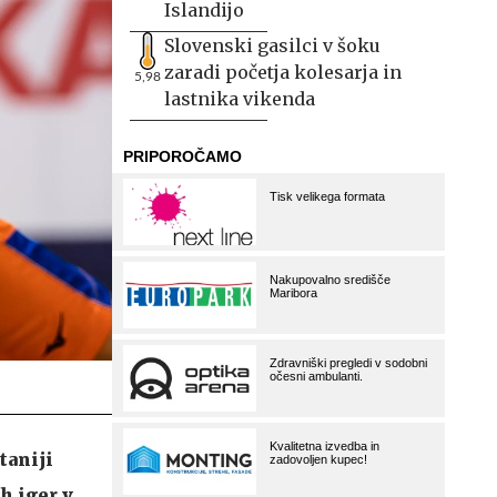
Islandijo
Slovenski gasilci v šoku
zaradi početja kolesarja in
5,98
lastnika vikenda
taniji
h iger v