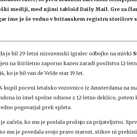
eški mediji, med njimi tabloid Daily Mail. Gre za čla
ar ime je še vedno v britanskem registru storilcev 
 da je bil 29-letni nizozemski igralec odbojke na mivki
S
jen na štiriletno zaporno kazen zaradi posilstva 12-letn
, ko je bil van de Velde star 19 let.
 2014 kupil poceni letalsko vozovnico iz Amsterdama na 
ondona in imel spolne odnose z 12-letno deklico, potem k
redno pogovarjal prek spleta.
e začela, ko mu je poslala prošnjo za prijateljstvo. Sprva
di ko mu je povedala svojo pravo starost, stikov ni prekini