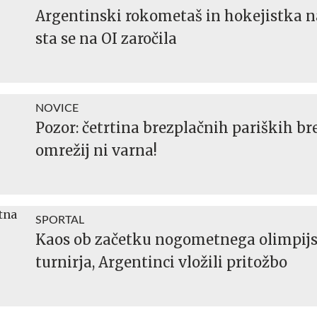
Argentinski rokometaš in hokejistka n
sta se na OI zaročila
NOVICE
Pozor: četrtina brezplačnih pariških br
omrežij ni varna!
SPORTAL
Kaos ob začetku nogometnega olimpij
turnirja, Argentinci vložili pritožbo