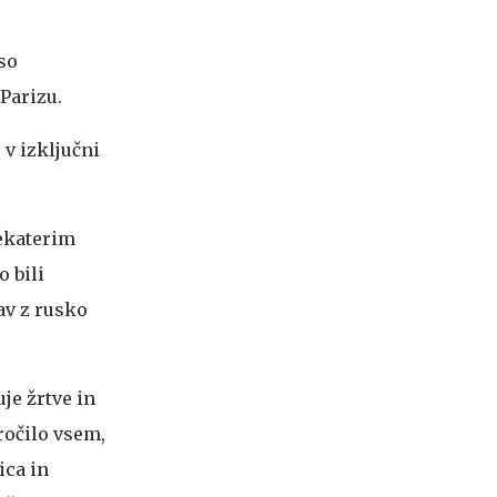
so
Parizu.
 v izključni
nekaterim
 bili
av z rusko
je žrtve in
ročilo vsem,
ica in