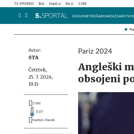
Info in obvestila
Tehnik
TV SPORED
Bizi
Najdi.si
Itis.si
1188
NOGOMET
KOŠARKA
KOLESARSTVO
Pa
Avtor:
Pariz 2024
STA
Angleški me
Četrtek,
obsojeni po
25. 7. 2024,
19.15
2 leti
0,07
Natisni članek