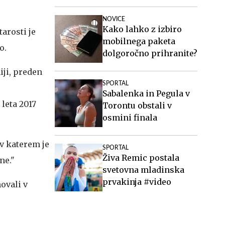
NOVICE
Kako lahko z izbiro
tarosti je
mobilnega paketa
o.
dolgoročno prihranite?
iji, preden
SPORTAL
Sabalenka in Pegula v
leta 2017
Torontu obstali v
osmini finala
v katerem je
SPORTAL
Živa Remic postala
ne."
svetovna mladinska
prvakinja #video
ovali v