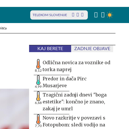
TELEKOM SLOVENIJE
rišča
KAJ BERETE
ZADNJE OBJAVE
Odlična novica za voznike od
torka naprej
8,12
Predor in dača Pirc
Musarjeve
4,99
Tragični zadnji dnevi "boga
estetike": končno je znano,
6,68
zakaj je umrl
Novo razkritje v povezavi s
Fotopubom: sledi vodijo na
7,70