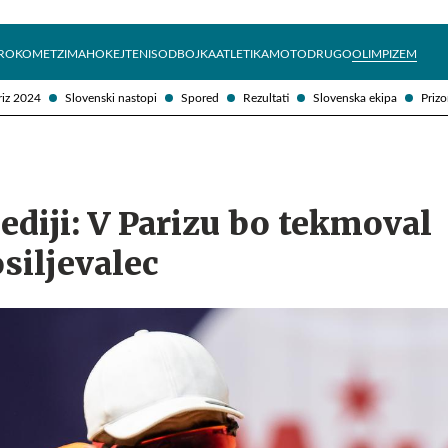
Želite prejemati e-novice?
Uživajmo pametno
ROKOMET
ZIMA
HOKEJ
TENIS
ODBOJKA
ATLETIKA
MOTO
DRUGO
OLIMPIZEM
riz 2024
Slovenski nastopi
Spored
Rezultati
Slovenska ekipa
Prizo
diji: V Parizu bo tekmoval
siljevalec