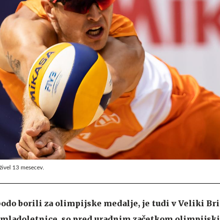
živel 13 mesecev.
odo borili za olimpijske medalje, je tudi v Veliki Bri
 mladoletnice, so pred uradnim začetkom olimpijski