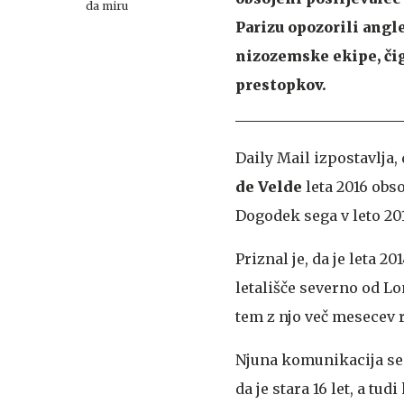
da miru
Parizu opozorili angl
nizozemske ekipe, čig
prestopkov.
Daily Mail izpostavlja,
de Velde
leta 2016 obso
Dogodek sega v leto 2014
Priznal je, da je leta
letališče severno od L
tem z njo več mesecev 
Njuna komunikacija se j
da je stara 16 let, a tu