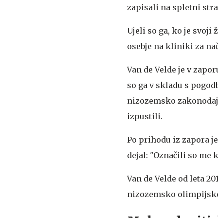
zapisali na spletni str
Ujeli so ga, ko je svoji
osebje na kliniki za na
Van de Velde je v zapor
so ga v skladu s pogo
nizozemsko zakonodajo 
izpustili.
Po prihodu iz zapora j
dejal: "Označili so me 
Van de Velde od leta 20
nizozemsko olimpijsko