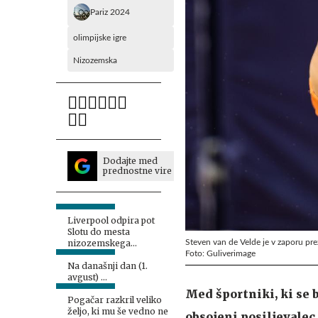
Pariz 2024
olimpijske igre
Nizozemska
Dodajte med
prednostne vire
Liverpool odpira pot
Slotu do mesta
Steven van de Velde je v zaporu pre
nizozemskega
Foto: Guliverimage
selektorja
Na današnji dan (1.
avgust) …
Med športniki, ki se b
Pogačar razkril veliko
željo, ki mu še vedno ne
obsojeni posiljevalec