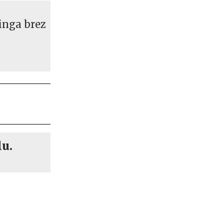
pinga brez
lu.