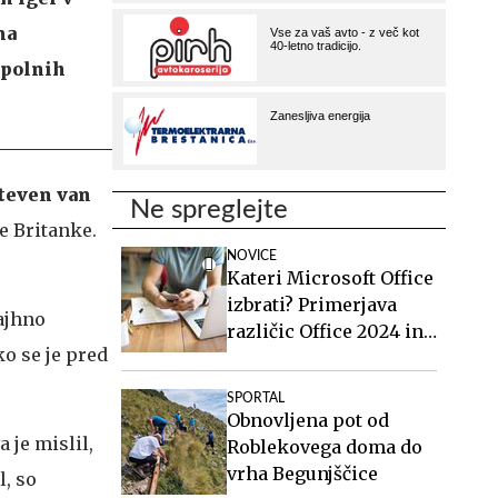
na
spolnih
teven van
Ne spreglejte
e Britanke.
NOVICE
Kateri Microsoft Office
izbrati? Primerjava
majhno
različic Office 2024 in
o se je pred
Office 2021.
SPORTAL
Obnovljena pot od
 je mislil,
Roblekovega doma do
vrha Begunjščice
l, so