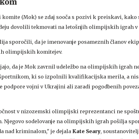
skom
komite (Mok) se zdaj sooča s pozivi k preiskavi, kako 
ju dovolili tekmovati na letošnjih olimpijskih igrah v 
lija sporočili, da je imenovanje posameznih članov ekip
ih olimpijskih komitejev.
jajo, da je Mok zavrnil udeležbo na olimpijskih igrah 
ortnikom, ki so izpolnili kvalifikacijska merila, a niso
e podpore vojni v Ukrajini ali zaradi pogodbenih povez
očnost v nizozemski olimpijski reprezentanci ne spoštu
n. Njegovo sodelovanje na olimpijskih igrah pošilja spo
a nad kriminalom," je dejala
Kate Seary
, soustanovitelj