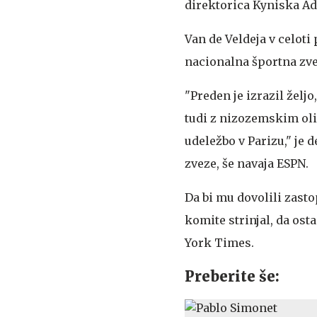
direktorica Kyniska Adv
Van de Veldeja v celot
nacionalna športna zve
"Preden je izrazil željo
tudi z nizozemskim ol
udeležbo v Parizu," je d
zveze, še navaja ESPN.
Da bi mu dovolili zast
komite strinjal, da ost
York Times.
Preberite še: