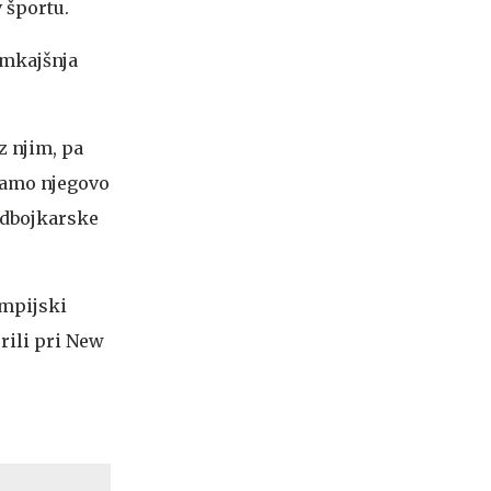
 športu.
amkajšnja
z njim, pa
ramo njegovo
odbojkarske
impijski
rili pri New