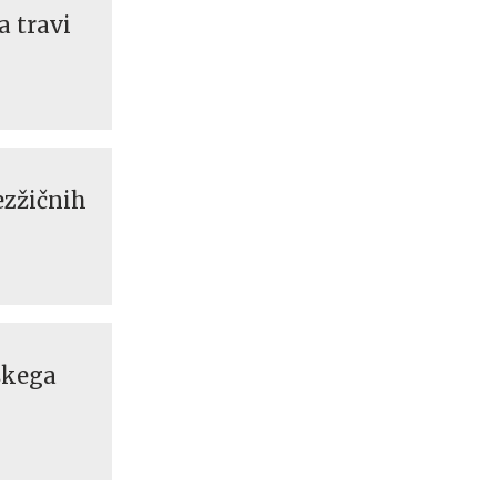
a travi
ezžičnih
skega