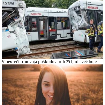
V nesreči tramvaja poškodovanih 25 ljudi, več huje