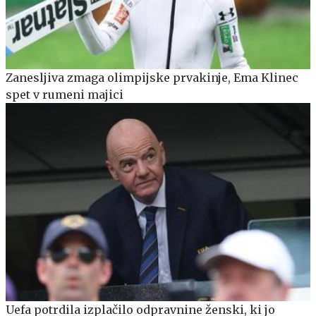
Zanesljiva zmaga olimpijske prvakinje, Ema Klinec
spet v rumeni majici
Uefa potrdila izplačilo odpravnine ženski, ki jo