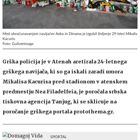
Med obračunavanjem navijačev Aeka in Dinama je izgubil življenje 29-letni Mikalis
Kacuris.
Foto: Guliverimage
Grška policija je v Atenah aretirala 24-letnega
grškega navijača, ki so ga iskali zaradi umora
Mikalisa Kacurisa pred stadionom v atenskem
predmestju Nea Filadelfeia, je poročala srbska
tiskovna agencija Tanjug, ki se sklicuje na
poročanje grškega portala protothema.gr.
SPORTAL