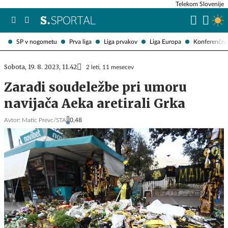
Telekom Slovenije
SP v nogometu
Prva liga
Liga prvakov
Liga Europa
Konferenčna 
Sobota, 19. 8. 2023, 11.42
2 leti, 11 mesecev
Zaradi soudeležbe pri umoru
navijača Aeka aretirali Grka
Avtor:
Matic Prevc/STA
0,48