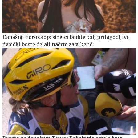
Današnji horoskop: strelci bodite bolj prilagodljivi,
dvojčki boste delali načrte za vikend