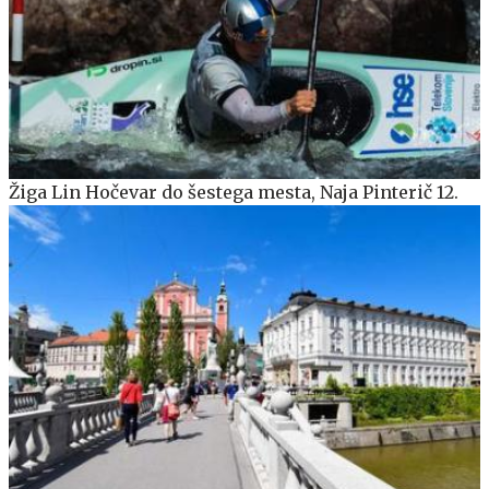
Žiga Lin Hočevar do šestega mesta, Naja Pinterič 12.