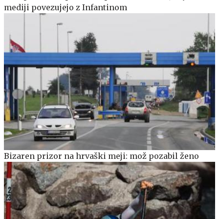
mediji povezujejo z Infantinom
Bizaren prizor na hrvaški meji: mož pozabil ženo