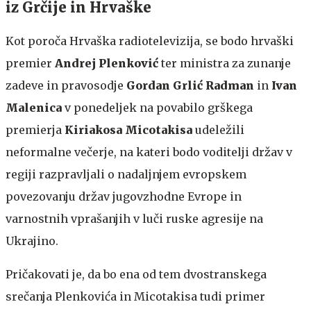
iz Grčije in Hrvaške
Kot poroča Hrvaška radiotelevizija, se bodo hrvaški
premier
Andrej Plenković
ter ministra za zunanje
zadeve in pravosodje
Gordan Grlić Radman
in
Ivan
Malenica
v ponedeljek na povabilo grškega
premierja
Kiriakosa Micotakisa
udeležili
neformalne večerje, na kateri bodo voditelji držav v
regiji razpravljali o nadaljnjem evropskem
povezovanju držav jugovzhodne Evrope in
varnostnih vprašanjih v luči ruske agresije na
Ukrajino.
Pričakovati je, da bo ena od tem dvostranskega
srečanja Plenkovića in Micotakisa tudi primer