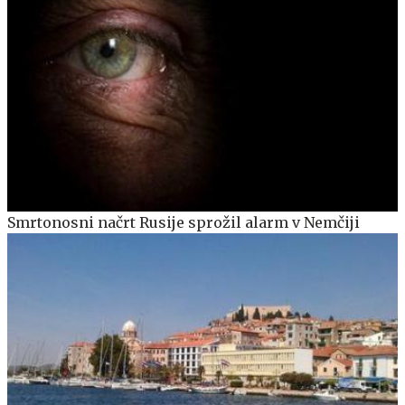
Smrtonosni načrt Rusije sprožil alarm v Nemčiji