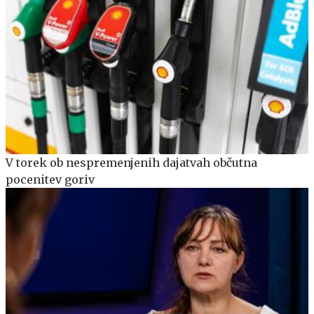
V torek ob nespremenjenih dajatvah občutna
pocenitev goriv