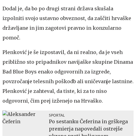
Dodal je, da bo po drugi strani država skušala
izpolniti svojo ustavno obveznost, da zaščiti hrvaške
državljane in jim zagotovi pravno in konzularno
pomoč.
Plenković je še izpostavil, da ni realno, da je vseh
približno sto pripadnikov navijaške skupine Dinama
Bad Blue Boys enako odgovornih za izgrede,
povzročanje telesnih poškodb ali uničevanje lastnine.
Plenković je zahteval, da tiste, ki za to niso
odgovorni, čim prej izženejo na Hrvaško.
SPORTAL
Po sestanku Čeferina in grškega
premierja napovedali ostrejše
ukrepe proti huliganom