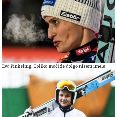
Eva Pinkelnig: Toliko moči že dolgo nisem imela