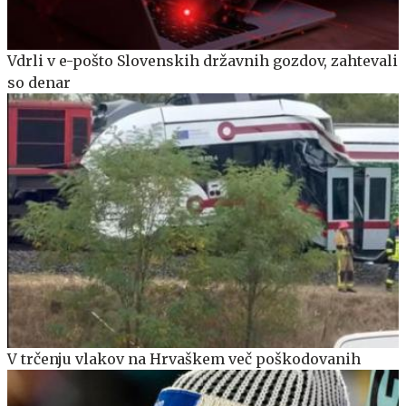
Vdrli v e-pošto Slovenskih državnih gozdov, zahtevali
so denar
V trčenju vlakov na Hrvaškem več poškodovanih