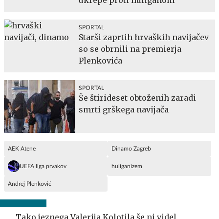
SPORTAL
Starši zaprtih hrvaških navijačev
so se obrnili na premierja
Plenkovića
SPORTAL
Še štirideset obtoženih zaradi
smrti grškega navijača
AEK Atene
Dinamo Zagreb
UEFA liga prvakov
huliganizem
Andrej Plenković
Tako jeznega Valerija Kolotila še ni videl,