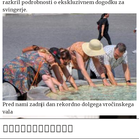
razkril podrobnosti o ekskluzivnem dogodku za
svingerje.
Pred nami zadnji dan rekordno dolgega vročinskega
vala