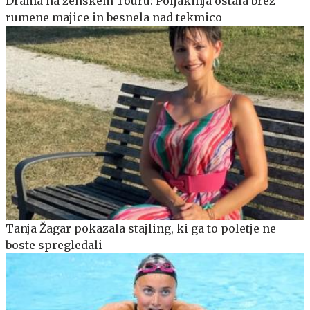
Drama na ženskem Touru: Poljakinja ostala brez
rumene majice in besnela nad tekmico
Tanja Žagar pokazala stajling, ki ga to poletje ne
boste spregledali