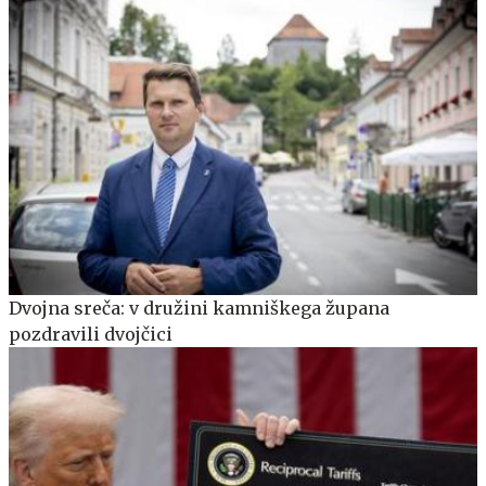
Dvojna sreča: v družini kamniškega župana
pozdravili dvojčici