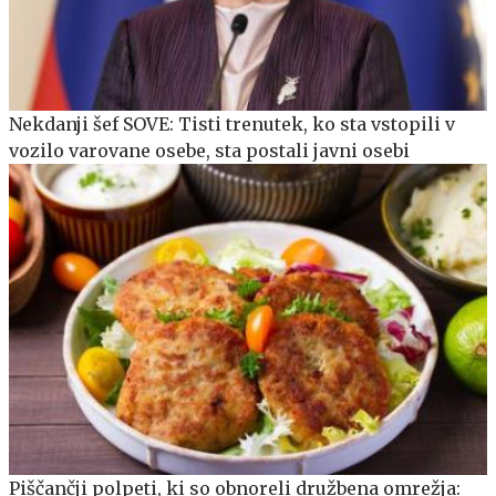
Nekdanji šef SOVE: Tisti trenutek, ko sta vstopili v
vozilo varovane osebe, sta postali javni osebi
Piščančji polpeti, ki so obnoreli družbena omrežja: