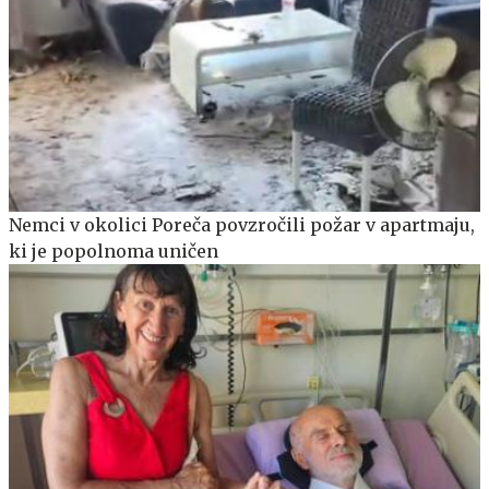
Nemci v okolici Poreča povzročili požar v apartmaju,
ki je popolnoma uničen