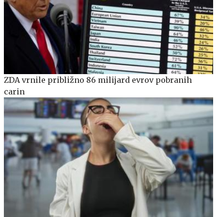
ZDA vrnile približno 86 milijard evrov pobranih
carin