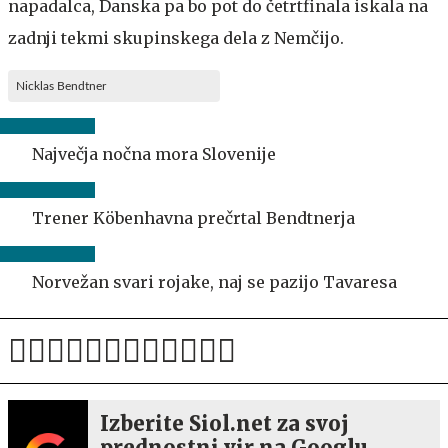
napadalca, Danska pa bo pot do četrtfinala iskala na
zadnji tekmi skupinskega dela z Nemčijo.
Nicklas Bendtner
Največja nočna mora Slovenije
Trener Köbenhavna prečrtal Bendtnerja
Norvežan svari rojake, naj se pazijo Tavaresa
Izberite Siol.net za svoj
prednostni vir na Googlu.