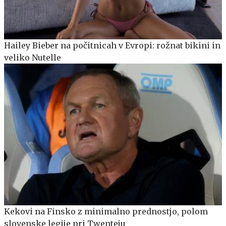
Hailey Bieber na počitnicah v Evropi: rožnat bikini in
veliko Nutelle
Kekovi na Finsko z minimalno prednostjo, polom
slovenske legije pri Twenteju