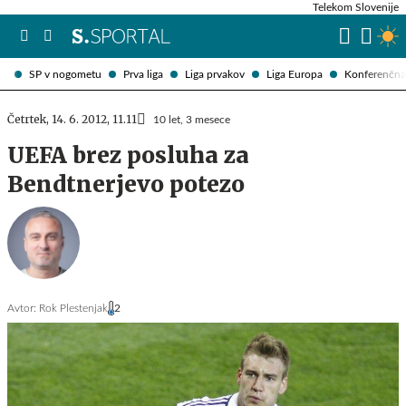
Telekom Slovenije
SP v nogometu
Prva liga
Liga prvakov
Liga Europa
Konferenčna 
Četrtek, 14. 6. 2012, 11.11
10 let, 3 mesece
UEFA brez posluha za
Bendtnerjevo potezo
Avtor:
Rok Plestenjak
2