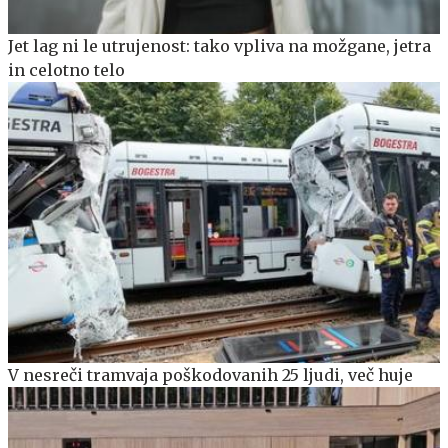
Jet lag ni le utrujenost: tako vpliva na možgane, jetra
in celotno telo
V nesreči tramvaja poškodovanih 25 ljudi, več huje