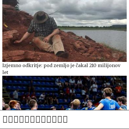
Izjemno odkritje: pod zemljo je čakal 210 milijonov
let