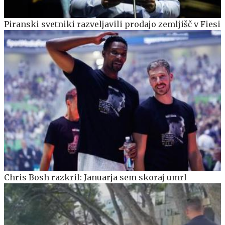
Piranski svetniki razveljavili prodajo zemljišč v Fiesi
Chris Bosh razkril: Januarja sem skoraj umrl