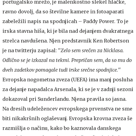
portugalsko mrežo, je malenkostno slekel hlačke,
ravno dovolj, da so številne kamere in fotoaparati
zabeležili napis na spodnjicah – Paddy Power. To je
irska stavna hiša, ki je bila nad dejanjem dvakratnega
strelca navdušena. Njen predstavnik Ken Robertson
je na twitterju zapisal: ''
Zelo sem srečen za Nicklasa.
Odlično se je izkazal na tekmi. Prepričan sem, da so mu do
dveh zadetkov pomagale tudi irske srečne spodnjice.
''
Evropska nogometna zveza (UEFA) ima manj posluha
za dejanje napadalca Arsenala, ki se je v zadnji sezoni
dokazoval pri Sunderlandu. Njena pravila so jasna.
Na dresih udeležencev evropskega prvenstva ne sme
biti nikakršnih oglaševanj. Evropska krovna zveza še
razmišlja o načinu, kako bo kaznovala danskega