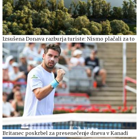
Izsušena Donava razburja turiste: Nismo plačali za to
Britanec poskrbel za presenečenje dneva v Kanadi