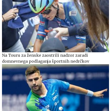
Na Touru za ženske zaostrili nadzor zaradi
domnevnega podlaganja športnih nedrčkov