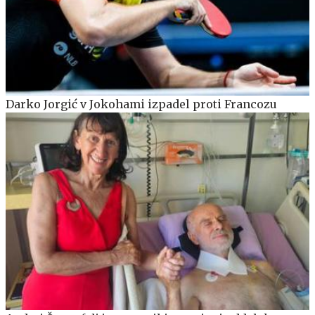
Darko Jorgić v Jokohami izpadel proti Francozu