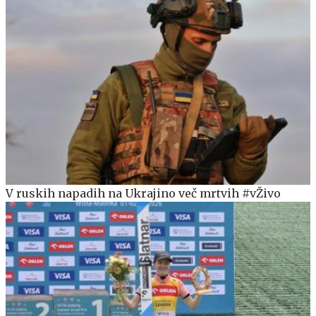
V ruskih napadih na Ukrajino več mrtvih #vŽivo