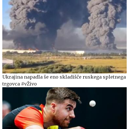
Ukrajina napadla še eno skladišče ruskega spletnega
trgovca #vŽivo