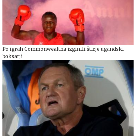
Po igrah Commonwealtha izginili štirje ugandski
boksarji