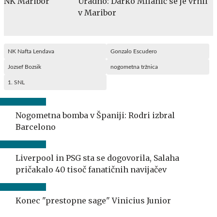
Uradno: Darko Milanič se je vrnil
v Maribor
NK Nafta Lendava
Gonzalo Escudero
Jozsef Bozsik
nogometna tržnica
1. SNL
Nogometna bomba v Španiji: Rodri izbral
Barcelono
Liverpool in PSG sta se dogovorila, Salaha
pričakalo 40 tisoč fanatičnih navijačev
Konec "prestopne sage" Vinicius Junior