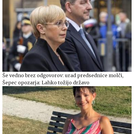
Še vedno brez odgovorov: urad predsednice molči,
Šepec opozarja: Lahko tožijo državo