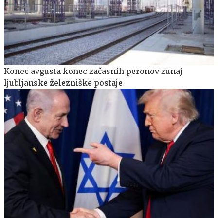
Konec avgusta konec začasnih peronov zunaj
ljubljanske železniške postaje