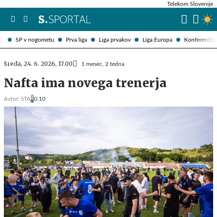
Telekom Slovenije
SP v nogometu
Prva liga
Liga prvakov
Liga Europa
Konferenčna 
Sreda, 24. 6. 2026, 17.00
1 mesec, 2 tedna
Nafta ima novega trenerja
Avtor:
STA
0,10