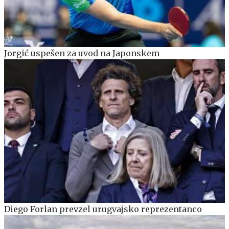
Jorgić uspešen za uvod na Japonskem
Diego Forlan prevzel urugvajsko reprezentanco