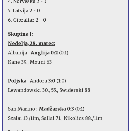
4. Norveška 2 - 3
5. Latvija 2 - 0
6. Gibraltar 2 - 0
Skupina I:
Nedelja, 28. marec:
Albanija :
Anglija 0:2
(0:1)
Kane 39., Mount 63.
Poljska
: Andora
3:0
(1:0)
Lewandowski 30., 55., Swiderski 88.
San Marino :
Madžarska 0:3
(0:1)
Szalai 13./11m, Sallai 71., Nikolics 88./11m