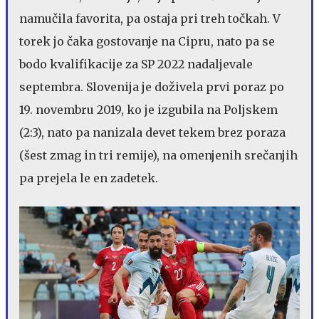
namučila favorita, pa ostaja pri treh točkah. V
torek jo čaka gostovanje na Cipru, nato pa se
bodo kvalifikacije za SP 2022 nadaljevale
septembra. Slovenija je doživela prvi poraz po
19. novembru 2019, ko je izgubila na Poljskem
(2:3), nato pa nanizala devet tekem brez poraza
(šest zmag in tri remije), na omenjenih srečanjih
pa prejela le en zadetek.