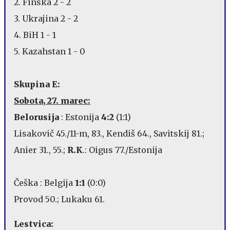
2. Finska 2 - 2
3. Ukrajina 2 - 2
4. BiH 1 - 1
5. Kazahstan 1 - 0
Skupina E:
Sobota, 27. marec:
Belorusija
: Estonija
4:2
(1:1)
Lisakovič 45./11-m, 83., Kendiš 64., Savitskij 81.;
Anier 31., 55.;
R.K
.: Oigus 77./Estonija
Češka : Belgija
1:1
(0:0)
Provod 50.; Lukaku 61.
Lestvica: