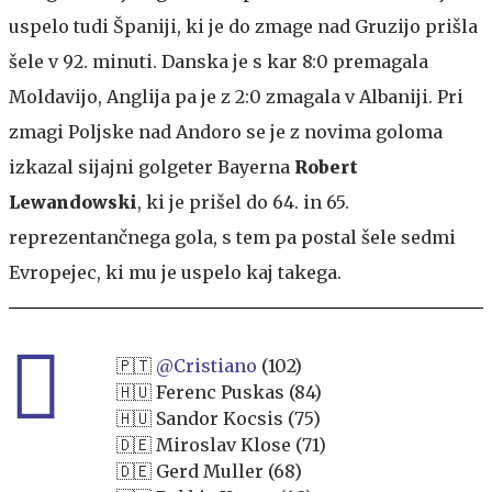
uspelo tudi Španiji, ki je do zmage nad Gruzijo prišla
šele v 92. minuti. Danska je s kar 8:0 premagala
Moldavijo, Anglija pa je z 2:0 zmagala v Albaniji. Pri
zmagi Poljske nad Andoro se je z novima goloma
izkazal sijajni golgeter Bayerna
Robert
Lewandowski
, ki je prišel do 64. in 65.
reprezentančnega gola, s tem pa postal šele sedmi
Evropejec, ki mu je uspelo kaj takega.
🇵🇹
@Cristiano
(102)
🇭🇺 Ferenc Puskas (84)
🇭🇺 Sandor Kocsis (75)
🇩🇪 Miroslav Klose (71)
🇩🇪 Gerd Muller (68)