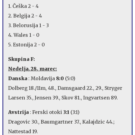
1. Češka 2 - 4
2. Belgija 2 - 4
3. Belorusija 1 - 3
4. Wales 1 - 0
5. Estonija 2 - 0
Skupina F:
Nedelja, 28. marec:
Danska
: Moldavija
8:0
(5:0)
Dolberg 18./11m, 48., Damsgaard 22., 29., Stryger
Larsen 35., Jensen 39., Skov 81., Ingvartsen 89.
Avstrija
: Ferski otoki
3:1
(3:1)
Dragovic 30., Baumgartner 37., Kalajdzic 44.;
Nattestad 19.