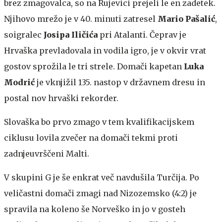
brez zmagovalca, so na Rujevici prejeli le en zadetek.
Njihovo mrežo je v 40. minuti zatresel
Mario Pašalić
,
soigralec
Josipa Iličića
pri Atalanti. Čeprav je
Hrvaška prevladovala in vodila igro, je v okvir vrat
gostov sprožila le tri strele. Domači kapetan
Luka
Modrić
je vknjižil 135. nastop v državnem dresu in
postal nov hrvaški rekorder.
Slovaška bo prvo zmago v tem kvalifikacijskem
ciklusu lovila zvečer na domači tekmi proti
zadnjeuvrščeni Malti.
V skupini G je še enkrat več navdušila Turčija. Po
veličastni domači zmagi nad Nizozemsko (4:2) je
spravila na koleno še Norveško in jo v gosteh