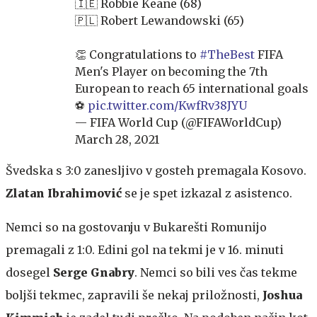
🇮🇪 Robbie Keane (68)
🇵🇱 Robert Lewandowski (65)
👏 Congratulations to
#TheBest
FIFA
Men's Player on becoming the 7th
European to reach 65 international goals
⚽️
pic.twitter.com/KwfRv38JYU
— FIFA World Cup (@FIFAWorldCup)
March 28, 2021
Švedska s 3:0 zanesljivo v gosteh premagala Kosovo.
Zlatan Ibrahimović
se je spet izkazal z asistenco.
Nemci so na gostovanju v Bukarešti Romunijo
premagali z 1:0. Edini gol na tekmi je v 16. minuti
dosegel
Serge Gnabry
. Nemci so bili ves čas tekme
boljši tekmec, zapravili še nekaj priložnosti,
Joshua