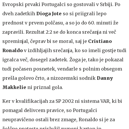
Evropski prvaki Portugalci so gostovali v Srbiji. Po
dveh zadetkih
Dioga Jote
so si priigrali lepo
prednost v prvem polčasu, a so jo do 60. minuti že
zapravili. Rezultat 2:2 se do konca srečanja ni več
spreminjal, čeprav bi se moral, saj je
Cristiano
Ronaldo
v izdihljajih srečanja, ko so imeli gostje tudi
igralca več, dosegel zadetek. Žoga je, tako je pokazal
tudi počasen posnetek, vendarle s polnim obsegom
prešla golovo črto, a nizozemski sodnik
Danny
Makkelie
ni priznal gola.
Ker v kvalifikacijah za SP 2002 ni sistema VAR, ki bi
pomagal delivcem pravice, so Portugalci
neupravičeno ostali brez zmage, Ronaldo si je za
žolčne proteste prislužil rumeni karton in