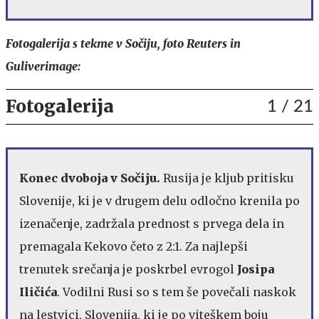
Fotogalerija s tekme v Sočiju, foto Reuters in
Guliverimage:
Fotogalerija
1
/ 21
Konec dvoboja v Sočiju.
Rusija je kljub pritisku
Slovenije, ki je v drugem delu odločno krenila po
izenačenje, zadržala prednost s prvega dela in
premagala Kekovo četo z 2:1. Za najlepši
trenutek srečanja je poskrbel evrogol
Josipa
Iličića
. Vodilni Rusi so s tem še povečali naskok
na lestvici, Slovenija, ki je po viteškem boju