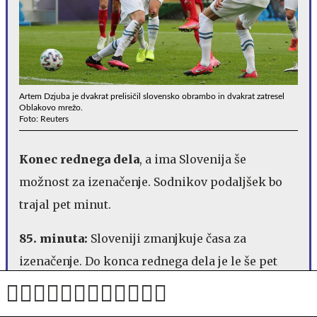
Artem Dzjuba je dvakrat prelisičil slovensko obrambo in dvakrat zatresel
Oblakovo mrežo.
Foto: Reuters
Konec rednega dela
, a ima Slovenija še
možnost za izenačenje. Sodnikov podaljšek bo
trajal pet minut.
85. minuta:
Sloveniji zmanjkuje časa za
izenačenje. Do konca rednega dela je le še pet
minut. Selektor
Matjaž Kek
je v igro poslal še
zadnjega aduta s klopi, namesto
Sandija Lovrića