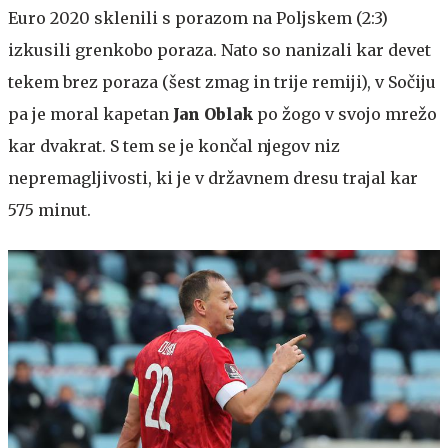
Euro 2020 sklenili s porazom na Poljskem (2:3)
izkusili grenkobo poraza. Nato so nanizali kar devet
tekem brez poraza (šest zmag in trije remiji), v Sočiju
pa je moral kapetan
Jan Oblak
po žogo v svojo mrežo
kar dvakrat. S tem se je končal njegov niz
nepremagljivosti, ki je v državnem dresu trajal kar
575 minut.