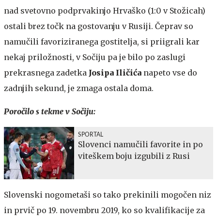
nad svetovno podprvakinjo Hrvaško (1:0 v Stožicah)
ostali brez točk na gostovanju v Rusiji. Čeprav so
namučili favoriziranega gostitelja, si priigrali kar
nekaj priložnosti, v Sočiju pa je bilo po zaslugi
prekrasnega zadetka
Josipa Iličića
napeto vse do
zadnjih sekund, je zmaga ostala doma.
Poročilo s tekme v Sočiju:
SPORTAL
Slovenci namučili favorite in po
viteškem boju izgubili z Rusi
Slovenski nogometaši so tako prekinili mogočen niz
in prvič po 19. novembru 2019, ko so kvalifikacije za