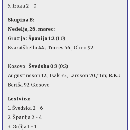
5. Irska 2 - 0
Skupina B:
Nedelja, 28. marec:
Gruzija :
Španija 1:2
(1:0)
Kvaratšheila 44.; Torres 56., Olmo 92.
Kosovo :
Švedska 0:3
(0:2)
Augustinsson 12., Isak 35., Larsson 70./11m;
R.K.:
Beriša 92./Kosovo
Lestvica:
1. Švedska 2 - 6
2. Španija 2 - 4
3. Grčija 1 - 1