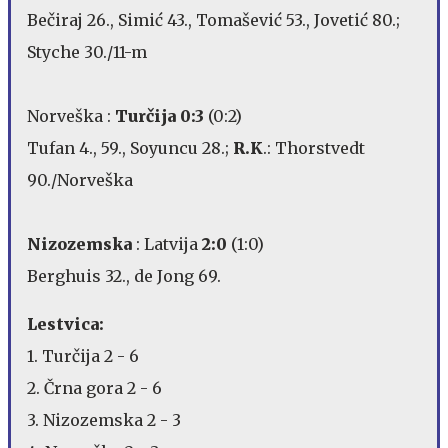
Bečiraj 26., Simić 43., Tomašević 53., Jovetić 80.;
Styche 30./11-m
Norveška :
Turčija 0:3
(0:2)
Tufan 4., 59., Soyuncu 28.;
R.K
.: Thorstvedt
90./Norveška
Nizozemska
: Latvija
2:0
(1:0)
Berghuis 32., de Jong 69.
Lestvica:
1. Turčija 2 - 6
2. Črna gora 2 - 6
3. Nizozemska 2 - 3