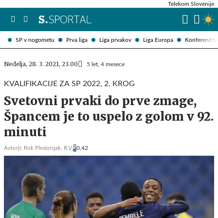
Telekom Slovenije
SP v nogometu
Prva liga
Liga prvakov
Liga Europa
Konferenčna 
Nedelja, 28. 3. 2021, 23.00
5 let, 4 mesece
KVALIFIKACIJE ZA SP 2022, 2. KROG
Svetovni prvaki do prve zmage,
Špancem je to uspelo z golom v 92.
minuti
Avtorji:
Rok Plestenjak,
R.V.
0,42