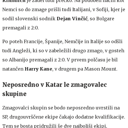
Kimmich
je zadel tudi prečko. Na podoben način kot
Nemci so do zmage prišli tudi Italijani, v Sofiji, kjer je
sodil slovenski sodnik
Dejan Vinčić
, so Bolgare
premagali z 2:0.
Po poteh Francije, Španije, Nemčije in Italije so odšli
tudi Angleži, ki so v zabeležili drugo zmago, v gosteh
so Albanijo premagali z 2:0. V prvem polčasu je bil
natančen
Harry Kane
, v drugem pa Mason Mount.
Neposredno v Katar le zmagovalec
skupine
Zmagovalci skupin se bodo neposredno uvrstili na
SP, drugouvrščene ekipe čakajo dodatne kvalifikacije.
Tem se bosta pridružili še dve najboljši ekipi,