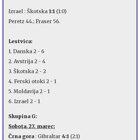
Izrael : Škotska
1:1
(1:0)
Peretz 44.; Fraser 56.
Lestvica:
1. Danska 2 - 6
2. Avstrija 2 - 4
3. Škotska 2 - 2
4. Ferski otoki 2 - 1
5. Moldavija 2 - 1
6. Izrael 2 - 1
Skupina G:
Sobota, 27. marec:
Črna gora
: Gibraltar
4:1
(2:1)