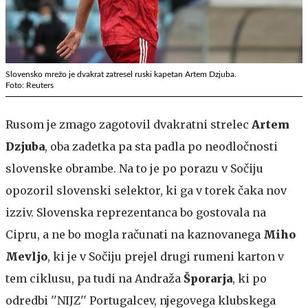
Slovensko mrežo je dvakrat zatresel ruski kapetan Artem Dzjuba.
Foto: Reuters
Rusom je zmago zagotovil dvakratni strelec
Artem
Dzjuba
, oba zadetka pa sta padla po neodločnosti
slovenske obrambe. Na to je po porazu v Sočiju
opozoril slovenski selektor, ki ga v torek čaka nov
izziv. Slovenska reprezentanca bo gostovala na
Cipru, a ne bo mogla računati na kaznovanega
Miho
Mevljo
, ki je v Sočiju prejel drugi rumeni karton v
tem ciklusu, pa tudi na Andraža
Šporarja
, ki po
odredbi ''NIJZ'' Portugalcev, njegovega klubskega