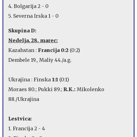
4. Bolgarija 2 - 0
5. Severna Irska 1 - 0
Skupina D:
Nedelja, 28. marec:
Kazahstan :
Francija 0:2
(0:2)
Dembele 19., Maliy 44./a.g.
Ukrajina : Finska
1:1
(0:1)
Moraes 80.; Pukki 89.;
R.K.:
Mikolenko
88./Ukrajina
Lestvica:
1. Francija 2 - 4