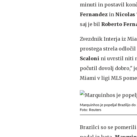
minuti in postavil konč
Fernandez
in
Nicolas 
saj je bil
Roberto Fern
Zvezdnik Interja iz Mi
prostega strela odločil
Scaloni
ni uvrstil niti
počutil dovolj dobro," j
Miami v ligi MLS pomer
Marquinhos je popeljal Brazilijo do
Foto: Reuters
Brazilci so se pomerili
podal iz kota,
Marquin