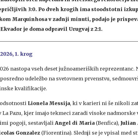
epričljivih 3:0. Po dveh krogih ima stoodstotni izku
detkom Marquinhosa v zadnji minuti, podajo je prispe
 Ekvador je doma odpravil Urugvaj z 2:1.
 2026, 1. krog
 2026 nastopa vseh deset južnoameriških reprezentanc. N
 neposredno udeležbo na svetovnem prvenstvu, sedmouvr
nske kvalifikacije.
 odsotnosti
Lionela Messija
, ki v karieri ni še nikoli z
 v La Pazu, kjer imajo tekmeci zaradi visoke nadmorske 
mi pogoji, sestavljali
Angel di Maria
(Benfica),
Julian
icolas Gonzalez
(Fiorentina). Slednji se je vpisal med st