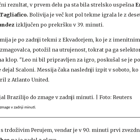
ni rezultat, v prvem delu pa sta bila strelsko uspešna
E
Tagliafico.
Bolivija je več kot pol tekme igrala le z de
andez
izključen po prekršku v 39. minuti.
amija je po zadnji tekmi z Ekvadorjem, ko je z imenitni
 zmagovalca, potožil na utrujenost, tokrat pa ga selekto
 na klop. "Leo ni bil pripravljen za igro, poskušal se je po
e dejal Scaloni. Messija čaka naslednji izpit v soboto, ko 
il z Atlanto United.
 zmage v zadnji minuti.
 s trdoživim Perujem, vendar je v 90. minuti prvi zvezd
hos
pa je zadel z glavo.