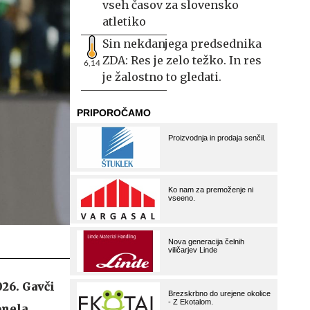
vseh časov za slovensko
atletiko
Sin nekdanjega predsednika
ZDA: Res je zelo težko. In res
6,14
je žalostno to gledati.
026. Gavči
onela