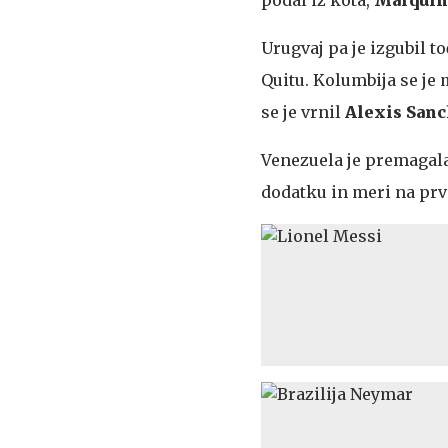
Urugvaj pa je izgubil to
Quitu. Kolumbija se je 
se je vrnil
Alexis San
Venezuela je premagala
dodatku in meri na prv