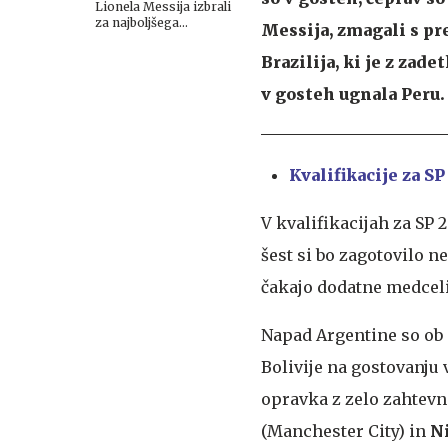
Lionela Messija izbrali
za najboljšega
Messija, zmagali s pr
nogometaša SP
Brazilija, ki je z za
v gosteh ugnala Peru.
Kvalifikacije za SP
V kvalifikacijah za SP
šest si bo zagotovilo
čakajo dodatne medceli
Napad Argentine so ob
Bolivije na gostovanju
opravka z zelo zahtevni
(Manchester City) in
N