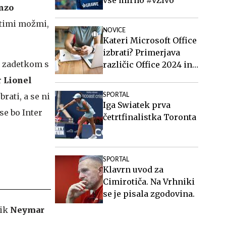
nzo
setimi možmi,
NOVICE
Kateri Microsoft Office
izbrati? Primerjava
m zadetkom s
različic Office 2024 in
Office 2021.
r
Lionel
brati, a se ni
SPORTAL
Iga Swiatek prva
se bo Inter
četrtfinalistka Toronta
SPORTAL
Klavrn uvod za
Cimirotiča. Na Vrhniki
se je pisala zgodovina.
nik
Neymar