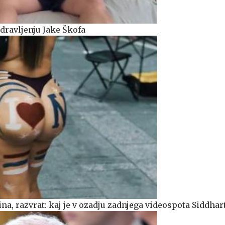
dravljenju Jake Škofa
na, razvrat: kaj je v ozadju zadnjega videospota Siddhar