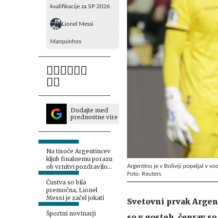
kvalifikacije za SP 2026
Lionel Messi
Marquinhos
Dodajte med
prednostne vire
Na tisoče Argentincev
kljub finalnemu porazu
Argentino je v Boliviji popeljal v v
ob vrnitvi pozdravilo
Foto: Reuters
nogometaše
Čustva so bila
premočna, Lionel
Messi je začel jokati
Svetovni prvak Argent
Športni novinarji
so v gosteh, čeprav s