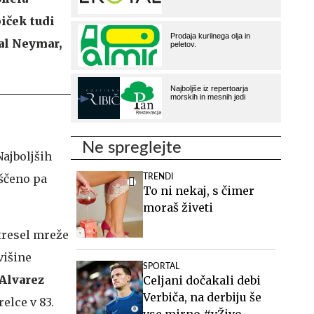
piček tudi
val Neymar,
Ne spreglejte
ajboljših
ščeno pa
TRENDI
To ni nekaj, s čimer
moraš živeti
atresel mreže
višine
SPORTAL
 Alvarez
Celjani dočakali debi
Verbiča, na derbiju še
relce v 83.
vse mirno #vŽivo