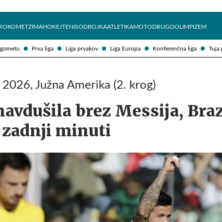
Želite prejemati e-novice?
Uživajmo pametno
ROKOMET
ZIMA
HOKEJ
TENIS
ODBOJKA
ATLETIKA
MOTO
DRUGO
OLIMPIZEM
ogometu
Prva liga
Liga prvakov
Liga Europa
Konferenčna liga
Tuja 
P 2026, Južna Amerika (2. krog)
avdušila brez Messija, Braz
 zadnji minuti