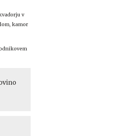
Ekvadorju v
Čilom, kamor
sodnikovem
ovino