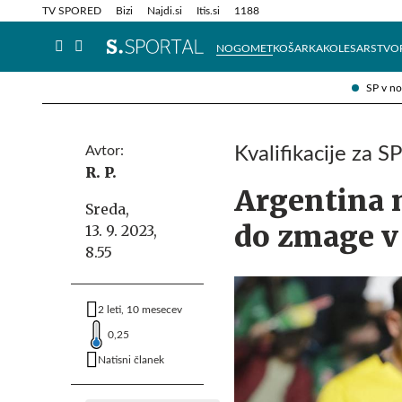
Info in obvestila
Tehnik
TV SPORED
Bizi
Najdi.si
Itis.si
1188
NOGOMET
KOŠARKA
KOLESARSTVO
SP v n
Avtor:
Kvalifikacije za S
R. P.
Argentina n
Sreda,
do zmage v
13. 9. 2023,
8.55
2 leti, 10 mesecev
0,25
Natisni članek