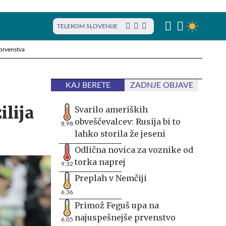
TELEKOM SLOVENIJE
prvenstva
KAJ BERETE
ZADNJE OBJAVE
ilija
Svarilo ameriških
obveščevalcev: Rusija bi to
8,98
lahko storila že jeseni
Odlična novica za voznike od
torka naprej
9,32
Preplah v Nemčiji
6,36
Primož Feguš upa na
najuspešnejše prvenstvo
6,05