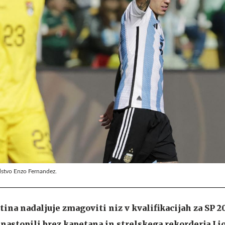
odstvo Enzo Fernandez.
ina nadaljuje zmagoviti niz v kvalifikacijah za SP 2
o nastopili brez kapetana in strelskega rekorderja Li