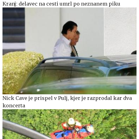
Kranj: delavec na cesti umrl po neznanem piku
Nick Cave je prispel v Pulj, kjer je razprodal kar dva
koncerta