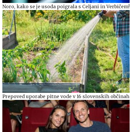
Noro, kako se je usoda poigrala s Celjani in Verbičem!
Prepoved uporabe pitne vode v 16 slovenskih občinah