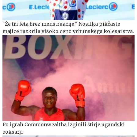
"Že tri leta brez menstruacije." Nosilka pikčaste
majice razkrila visoko ceno vrhunskega kolesarstva.
Po igrah Commonwealtha izginili štirje ugandski
boksarji