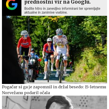
prednostni vir na Googlu.
Bodite hitro in zanesljivo informirani ter spremljajte
aktualne in zanimive vsebine.
Pogačar si ga je zapomnil in držal besedo: 15-letnemu
Norvežanu podaril očala