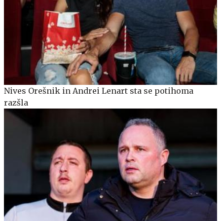
Nives Orešnik in Andrei Lenart sta se potihoma
razšla