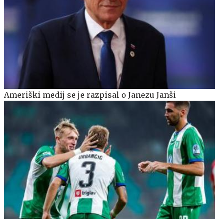
Ameriški medij se je razpisal o Janezu Janši