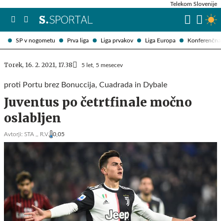
Telekom Slovenije
SP v nogometu
Prva liga
Liga prvakov
Liga Europa
Konferenčna 
Torek, 16. 2. 2021, 17.38
5 let, 5 mesecev
proti Portu brez Bonuccija, Cuadrada in Dybale
Juventus po četrtfinale močno
oslabljen
Avtorji:
STA ,,
R.V.
0,05