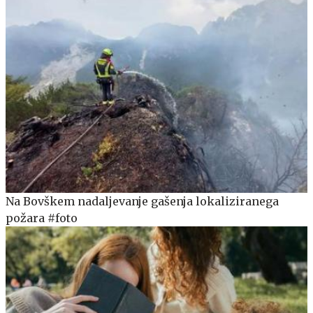
Na Bovškem nadaljevanje gašenja lokaliziranega
požara #foto