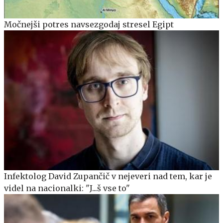
Močnejši potres navsezgodaj stresel Egipt
Infektolog David Zupančič v nejeveri nad tem, kar je
videl na nacionalki: "J...š vse to"