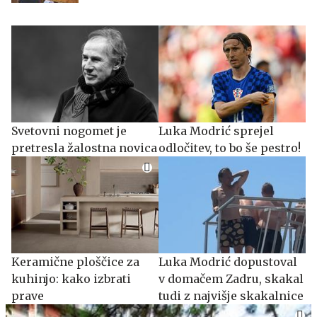
Svetovni nogomet je
Luka Modrić sprejel
pretresla žalostna novica
odločitev, to bo še pestro!
Keramične ploščice za
Luka Modrić dopustoval
kuhinjo: kako izbrati
v domačem Zadru, skakal
prave
tudi z najvišje skakalnice