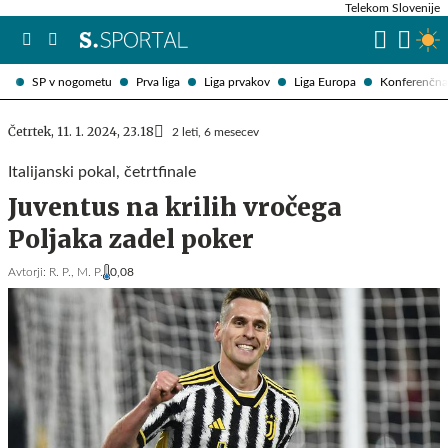
Telekom Slovenije
SP v nogometu
Prva liga
Liga prvakov
Liga Europa
Konferenčna 
Četrtek, 11. 1. 2024, 23.18
2 leti, 6 mesecev
Italijanski pokal, četrtfinale
Juventus na krilih vročega
Poljaka zadel poker
Avtorji:
R. P.,
M. P.
0,08