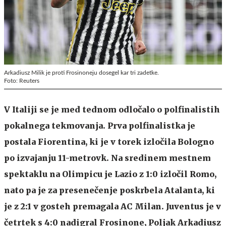
Arkadiusz Milik je proti Frosinoneju dosegel kar tri zadetke.
Foto: Reuters
V Italiji se je med tednom odločalo o polfinalistih
pokalnega tekmovanja. Prva polfinalistka je
postala Fiorentina, ki je v torek izločila Bologno
po izvajanju 11-metrovk. Na sredinem mestnem
spektaklu na Olimpicu je Lazio z 1:0 izločil Romo,
nato pa je za presenečenje poskrbela Atalanta, ki
je z 2:1 v gosteh premagala AC Milan. Juventus je v
četrtek s 4:0 nadigral Frosinone, Poljak Arkadiusz