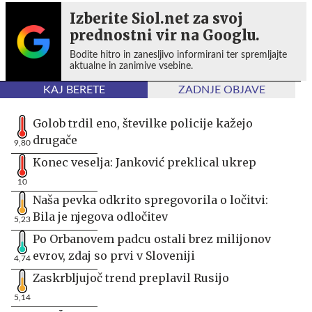
Izberite Siol.net za svoj
prednostni vir na Googlu.
Bodite hitro in zanesljivo informirani ter spremljajte
aktualne in zanimive vsebine.
KAJ BERETE
ZADNJE OBJAVE
Golob trdil eno, številke policije kažejo
drugače
9,80
Konec veselja: Janković preklical ukrep
10
Naša pevka odkrito spregovorila o ločitvi:
Bila je njegova odločitev
5,23
Po Orbanovem padcu ostali brez milijonov
evrov, zdaj so prvi v Sloveniji
4,74
Zaskrbljujoč trend preplavil Rusijo
5,14