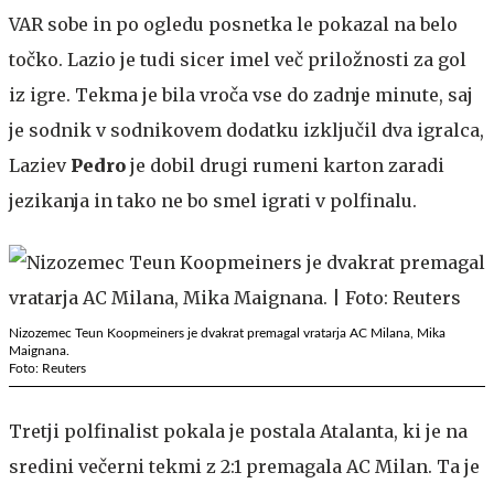
VAR sobe in po ogledu posnetka le pokazal na belo
točko. Lazio je tudi sicer imel več priložnosti za gol
iz igre. Tekma je bila vroča vse do zadnje minute, saj
je sodnik v sodnikovem dodatku izključil dva igralca,
Laziev
Pedro
je dobil drugi rumeni karton zaradi
jezikanja in tako ne bo smel igrati v polfinalu.
Nizozemec Teun Koopmeiners je dvakrat premagal vratarja AC Milana, Mika
Maignana.
Foto: Reuters
Tretji polfinalist pokala je postala Atalanta, ki je na
sredini večerni tekmi z 2:1 premagala AC Milan. Ta je