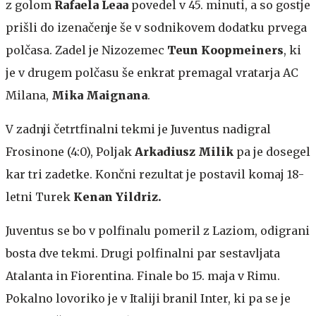
z golom
Rafaela Leaa
povedel v 45. minuti, a so gostje
prišli do izenačenje še v sodnikovem dodatku prvega
polčasa. Zadel je Nizozemec
Teun Koopmeiners
, ki
je v drugem polčasu še enkrat premagal vratarja AC
Milana,
Mika Maignana
.
V zadnji četrtfinalni tekmi je Juventus nadigral
Frosinone (4:0), Poljak
Arkadiusz Milik
pa je dosegel
kar tri zadetke. Končni rezultat je postavil komaj 18-
letni Turek
Kenan Yildriz.
Juventus se bo v polfinalu pomeril z Laziom, odigrani
bosta dve tekmi. Drugi polfinalni par sestavljata
Atalanta in Fiorentina. Finale bo 15. maja v Rimu.
Pokalno lovoriko je v Italiji branil Inter, ki pa se je