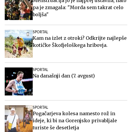
Menstruacija jo je najprej ustavila, nato
pa je zmagala: "Morda sem takrat celo
boljša"
SPORTAL
Kam na izlet z otroki? Odkrijte najlepše
kotičke Škofjeloškega hribovja.
SPORTAL
Na današnji dan (7. avgust)
SPORTAL
Pogačarjeva kolesa namesto rož in
ideje, ki bi na Gorenjsko privabljale
turiste še desetletja