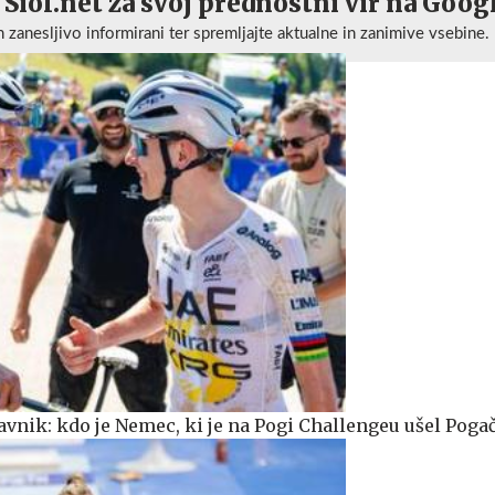
 Siol.net za svoj prednostni vir na Goog
n zanesljivo informirani ter spremljajte aktualne in zanimive vsebine.
avnik: kdo je Nemec, ki je na Pogi Challengeu ušel Poga