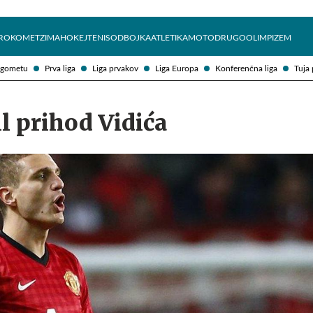
Želite prejemati e-novice?
Uživajmo pametno
ROKOMET
ZIMA
HOKEJ
TENIS
ODBOJKA
ATLETIKA
MOTO
DRUGO
OLIMPIZEM
ogometu
Prva liga
Liga prvakov
Liga Europa
Konferenčna liga
Tuja 
il prihod Vidića