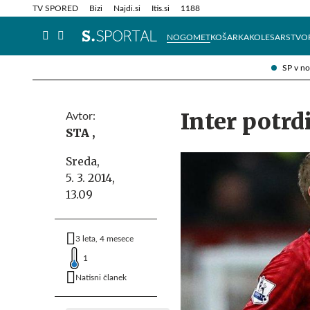
Info in obvestila
Tehnik
TV SPORED
Bizi
Najdi.si
Itis.si
1188
NOGOMET
KOŠARKA
KOLESARSTVO
SP v n
Inter potrd
Avtor:
STA ,
Sreda,
5. 3. 2014,
13.09
3 leta, 4 mesece
1
Natisni članek