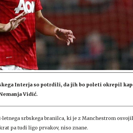
kega Interja so potrdili, da jih bo poleti okrepil ka
Nemanja Vidić.
-letnega srbskega branilca, ki je z Manchestrom osvojil
rat pa tudi ligo prvakov, niso znane.