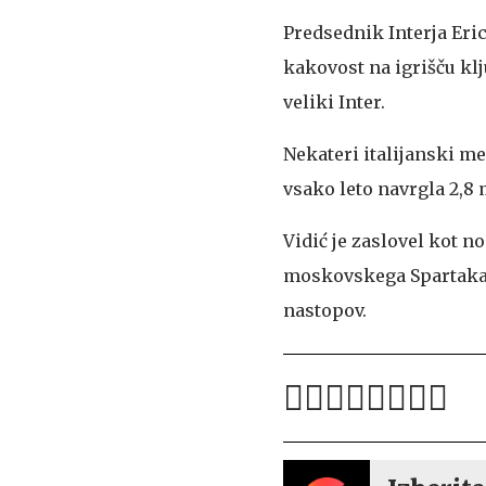
Predsednik Interja Eric
kakovost na igrišču klj
veliki Inter.
Nekateri italijanski me
vsako leto navrgla 2,8 
Vidić je zaslovel kot 
moskovskega Spartaka l
nastopov.