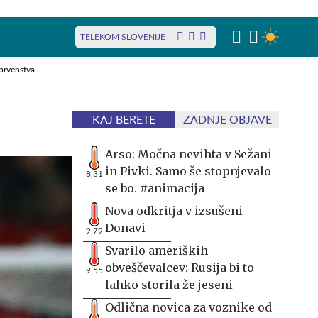
TELEKOM SLOVENIJE
prvenstva
KAJ BERETE
ZADNJE OBJAVE
Arso: Močna nevihta v Sežani
in Pivki. Samo še stopnjevalo
8,31
se bo. #animacija
Nova odkritja v izsušeni
Donavi
9,79
Svarilo ameriških
obveščevalcev: Rusija bi to
9,55
lahko storila že jeseni
Odlična novica za voznike od