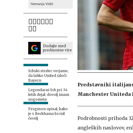
Nemanja Vidić
Dodajte med
prednostne vire
Srbski strelec verjame,
da lahko United izloči
Bayern
Predstavniki italijans
Legendarni Srb pri 34
Manchester Uniteda 
letih dejal: dovolj imam
nogometa
Ferguson opisal, kako
je v Beckhama brcnil
Podrobnosti prihoda 32
čevelj
angleških naslovov, enk