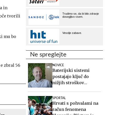
a in
če tvorili
ki mu bo
Ne spreglejte
e zbral 56
NOVICE
Baterijski sistemi
postajajo ključ do
nižjih stroškov
elektrike v podjetjih
SPORTAL
Hrvati s pohvalami na
račun fenomena