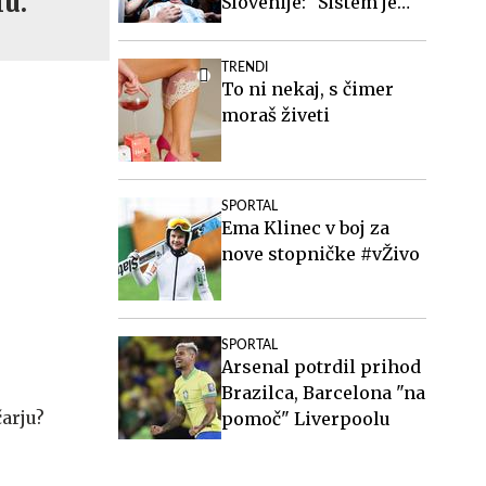
lu.
Slovenije: "Sistem je
očitno veliko boljši kot
pri nas"
TRENDI
To ni nekaj, s čimer
moraš živeti
SPORTAL
Ema Klinec v boj za
nove stopničke #vŽivo
SPORTAL
Arsenal potrdil prihod
Brazilca, Barcelona "na
čarju?
pomoč" Liverpoolu