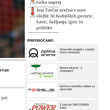
torka naprej
7,10
Ana Tavčar srečna v novi
službi: Ni hodniških govoric,
9,77
kavic, šušljanja, igric in
politike
petan
 pet