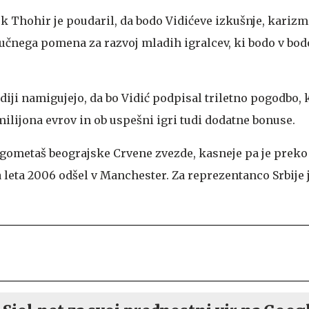
k Thohir je poudaril, da bodo Vidićeve izkušnje, karizm
učnega pomena za razvoj mladih igralcev, ki bodo v bodo
diji namigujejo, da bo Vidić podpisal triletno pogodbo, 
milijona evrov in ob uspešni igri tudi dodatne bonuse.
nogometaš beograjske Crvene zvezde, kasneje pa je preko
eta 2006 odšel v Manchester. Za reprezentanco Srbije j