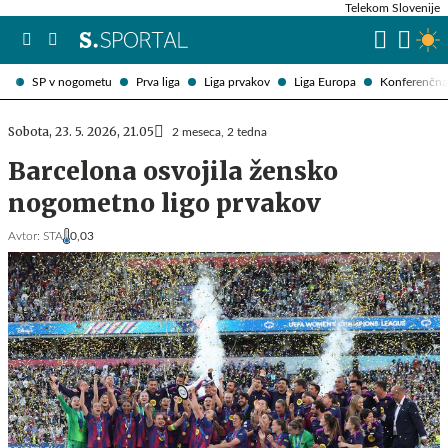
Telekom Slovenije
SP v nogometu
Prva liga
Liga prvakov
Liga Europa
Konferenčna 
Sobota, 23. 5. 2026, 21.05
2 meseca, 2 tedna
Barcelona osvojila žensko
nogometno ligo prvakov
Avtor:
STA
0,03