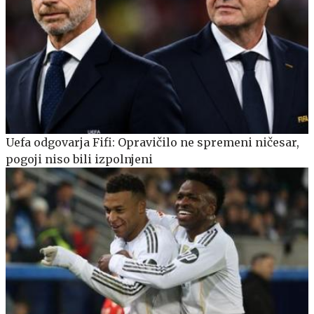
Uefa odgovarja Fifi: Opravičilo ne spremeni ničesar,
pogoji niso bili izpolnjeni