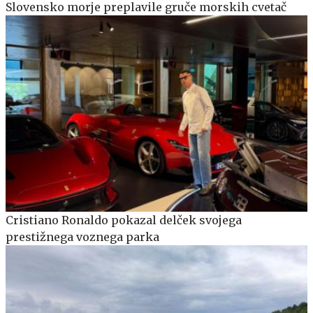
Slovensko morje preplavile gruče morskih cvetač
Cristiano Ronaldo pokazal delček svojega
prestižnega voznega parka