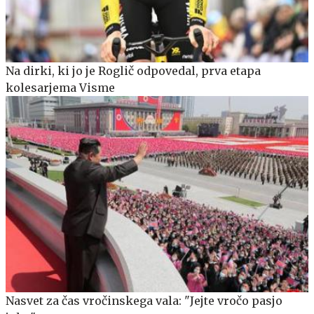
Na dirki, ki jo je Roglič odpovedal, prva etapa
kolesarjema Visme
Nasvet za čas vročinskega vala: "Jejte vročo pasjo