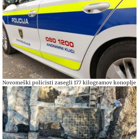
Novomeški policisti zasegli 177 kilogramov konoplje