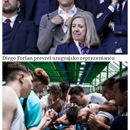
Diego Forlan prevzel urugvajsko reprezentanco