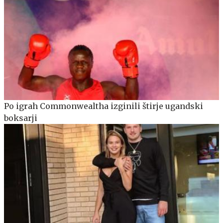
Po igrah Commonwealtha izginili štirje ugandski
boksarji