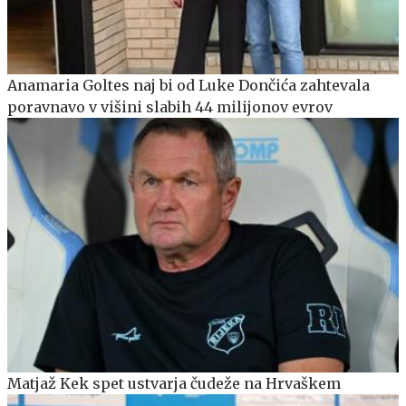
Anamaria Goltes naj bi od Luke Dončića zahtevala
poravnavo v višini slabih 44 milijonov evrov
Matjaž Kek spet ustvarja čudeže na Hrvaškem