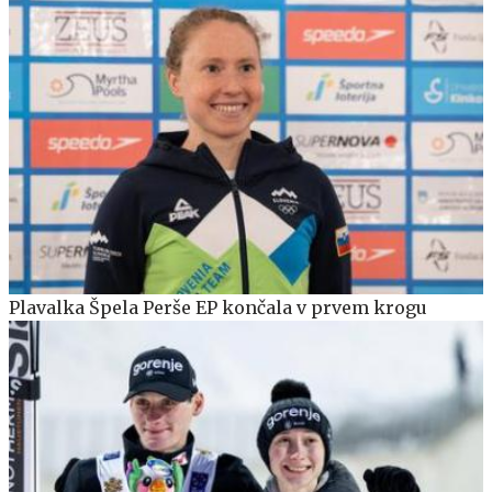
Plavalka Špela Perše EP končala v prvem krogu