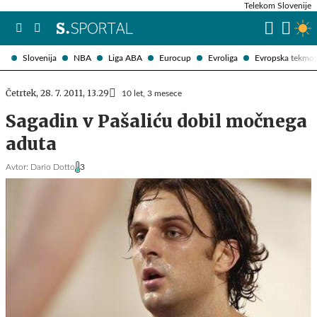
Telekom Slovenije
Slovenija
NBA
Liga ABA
Eurocup
Evroliga
Evropska tekmo
Četrtek, 28. 7. 2011, 13.29
10 let, 3 mesece
Sagadin v Pašaliću dobil močnega
aduta
Avtor:
Dario Dotto
3