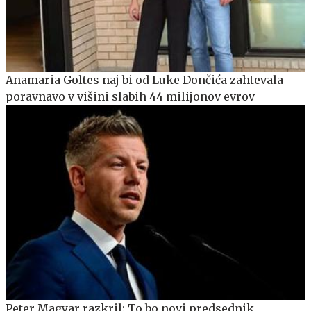
Anamaria Goltes naj bi od Luke Dončića zahtevala
poravnavo v višini slabih 44 milijonov evrov
Peter Magyar razkril: To bo novi predsednik