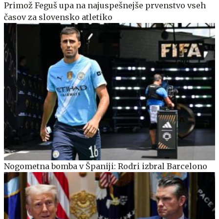
Primož Feguš upa na najuspešnejše prvenstvo vseh
časov za slovensko atletiko
Nogometna bomba v Španiji: Rodri izbral Barcelono