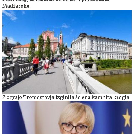
Madžarske
Z ograje Tromostovja izginila še ena kamnita krogla