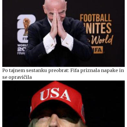
Po tajnem sestanku preobrat: Fifa priznala napake in
se opravičila