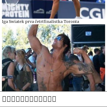
Iga Swiatek prva četrtfinalistka Toronta
Tragični zadnji dnevi "boga estetike": končno je
znano, zakaj je umrl