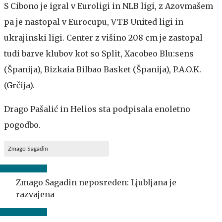
S Cibono je igral v Euroligi in NLB ligi, z Azovmašem
pa je nastopal v Eurocupu, VTB United ligi in
ukrajinski ligi. Center z višino 208 cm je zastopal
tudi barve klubov kot so Split, Xacobeo Blu:sens
(Španija), Bizkaia Bilbao Basket (Španija), P.A.O.K.
(Grčija).
Drago Pašalić in Helios sta podpisala enoletno
pogodbo.
Zmago Sagadin
Zmago Sagadin neposreden: Ljubljana je
razvajena