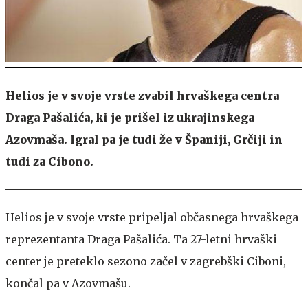
Helios je v svoje vrste zvabil hrvaškega centra
Draga Pašalića, ki je prišel iz ukrajinskega
Azovmaša. Igral pa je tudi že v Španiji, Grčiji in
tudi za Cibono.
Helios je v svoje vrste pripeljal občasnega hrvaškega
reprezentanta Draga Pašalića. Ta 27-letni hrvaški
center je preteklo sezono začel v zagrebški Ciboni,
končal pa v Azovmašu.