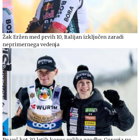
Žak Eržen med prvih 10, Italijan izključen zaradi
neprimernega vedenja
Po več kot 30 letih konec velike zgodbe: Gorenja ne