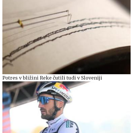
Potres v bližini Reke čutili tudi v Sloveniji