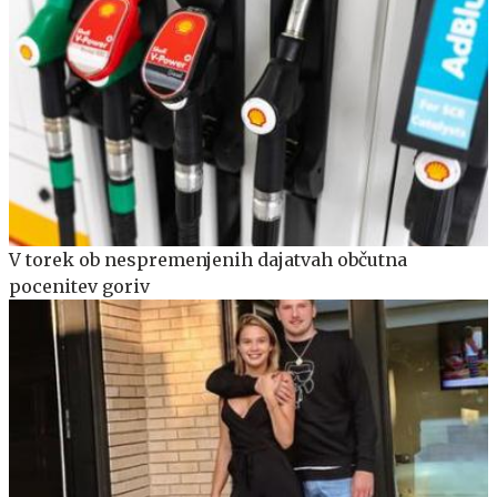
V torek ob nespremenjenih dajatvah občutna
pocenitev goriv