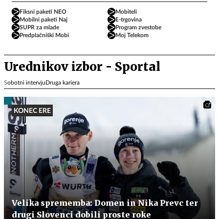
Fiksni paketi NEO
Mobiteli
Mobilni paketi Naj
E-trgovina
SUPR za mlade
Program zvestobe
Predplačniški Mobi
Moj Telekom
Urednikov izbor - Sportal
Sobotni intervju
Druga kariera
KONEC ERE
Velika sprememba: Domen in Nika Prevc ter
drugi Slovenci dobili proste roke