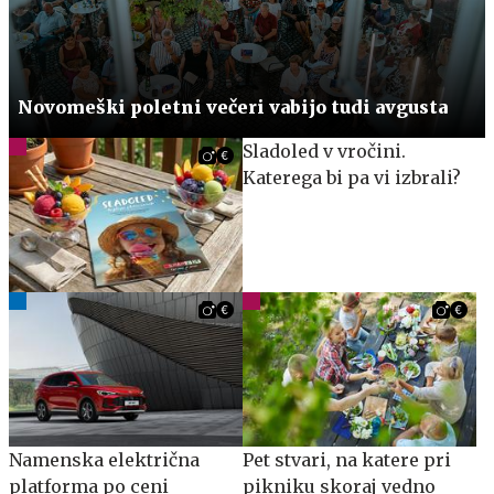
Novomeški poletni večeri vabijo tudi avgusta
Sladoled v vročini.
Katerega bi pa vi izbrali?
Namenska električna
Pet stvari, na katere pri
platforma po ceni
pikniku skoraj vedno