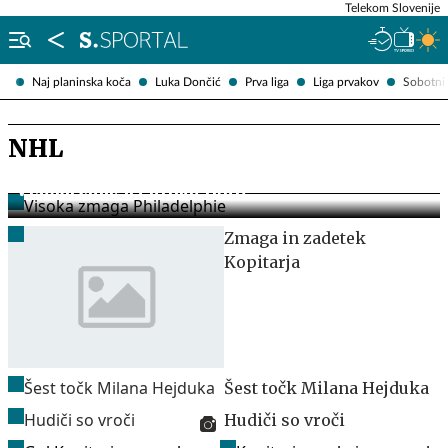
Telekom Slovenije
Naj planinska koča
Luka Dončić
Prva liga
Liga prvakov
Sobotni 
NHL
Visoka zmaga Philadelphie
Zmaga in zadetek
Kopitarja
Šest točk Milana Hejduka
Hudiči so vroči