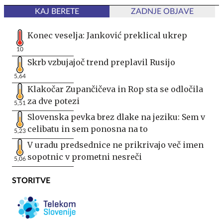
KAJ BERETE
ZADNJE OBJAVE
Konec veselja: Janković preklical ukrep
10
Skrb vzbujajoč trend preplavil Rusijo
5,64
Klakočar Zupančičeva in Rop sta se odločila
za dve potezi
5,51
Slovenska pevka brez dlake na jeziku: Sem v
celibatu in sem ponosna na to
5,23
V uradu predsednice ne prikrivajo več imen
sopotnic v prometni nesreči
5,06
STORITVE