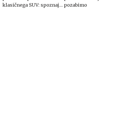
klasičnega SUV: spoznajte
pozabimo
MG S5 EV