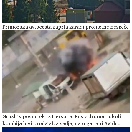
Primorska avtocesta zaprta zaradi prometne nesreče
Grozljiv posnetek iz Hersona: Rus z dronom okoli
kombija lovi prodajalca sadja, nato ga rani #video