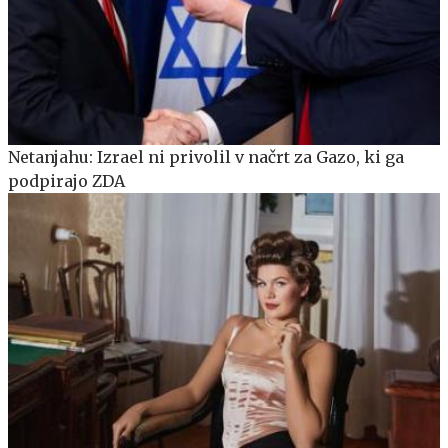
Netanjahu: Izrael ni privolil v načrt za Gazo, ki ga
podpirajo ZDA