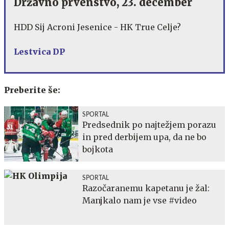
Državno prvenstvo, 23. december
HDD Sij Acroni Jesenice - HK True Celje?
Lestvica DP
Preberite še:
SPORTAL
Predsednik po najtežjem porazu
in pred derbijem upa, da ne bo
bojkota
SPORTAL
Razočaranemu kapetanu je žal:
Manjkalo nam je vse #video