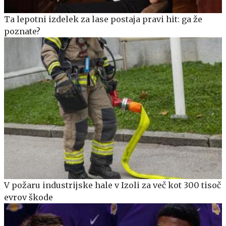
Ta lepotni izdelek za lase postaja pravi hit: ga že
poznate?
V požaru industrijske hale v Izoli za več kot 300 tisoč
evrov škode