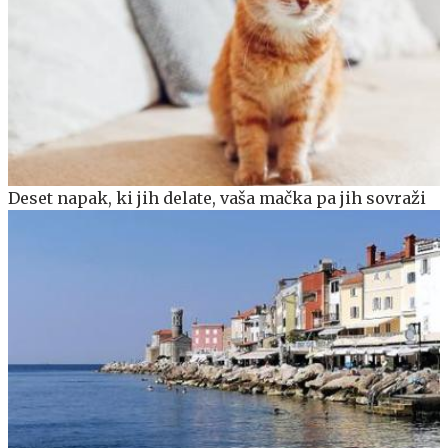
Deset napak, ki jih delate, vaša mačka pa jih sovraži