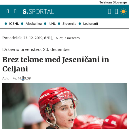
Telekom Slovenije
ICEHL
Alpska liga
NHL
Slovenija
Legionarji
Ponedeljek, 23. 12. 2019, 6.51
6 let, 7 mesecev
Državno prvenstvo, 23. december
Brez tekme med Jeseničani in
Celjani
Avtor:
Pe. M.
0,09