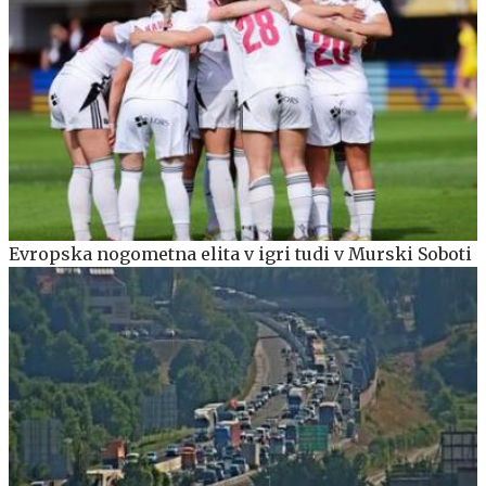
Evropska nogometna elita v igri tudi v Murski Soboti