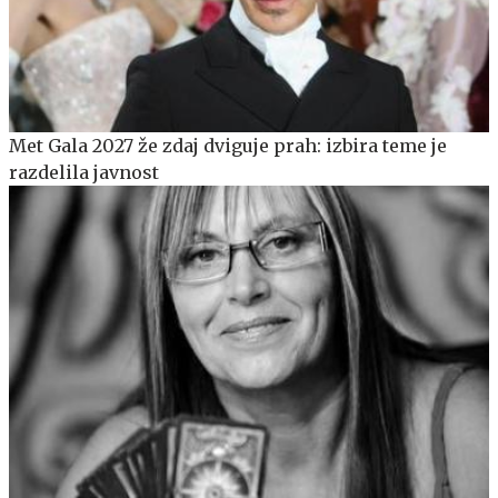
Met Gala 2027 že zdaj dviguje prah: izbira teme je
razdelila javnost