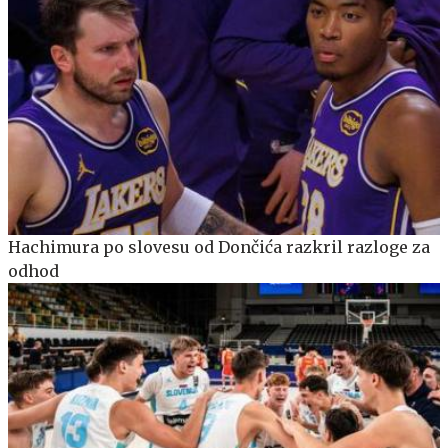
Hachimura po slovesu od Dončića razkril razloge za
odhod