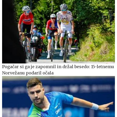
Pogačar si ga je zapomnil in držal besedo: 15-letnemu
Norvežanu podaril očala