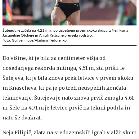
Šutejeva je začela na 4,21 m in po uspešnem prvem skoku skupaj z Nemkama
Jacqueline Otchere in Anjuli Knäsche prevzela vodstvo.
Foto: Guliverimage/Vladimir Fedorenko
Do višine, ki je bila za centimeter višja od
dosedanjega rekorda mitinga, 4,51 m, sta prišli le
Šutejeva, ki je bila znova prek letvice v prvem skoku,
in Knäscheva, ki pa je po treh neuspehih končala
tekmovanje. Šutejeva je nato znova prvič zmogla 4,61
m, šele na 4,71 m je letvico prvič na tekmi podrla in
nato še dvakrat.
Neja Filipič, zlata na sredozemskih igrah v alžirskem