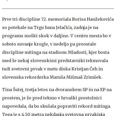
Prve tri discipline 72. memoriala Borisa Hanžekovića
so potekale na Trgu bana Jelačića, zadnja je na
programu moški skok v daljino. V centru mesta bo v
soboto suvanje krogle, v nedeljo pa preostale
discipline mitinga na stadionu Mladosti, kjer bosta
med še nekaj slovenskimi predstavniki tekmovala
tudi svetovni prvak v metu diska Kristjan Čeh in
slovenska rekorderka Maruša Mišmaš Zrimšek.
Tina Šutej, tretja letos na dvoranskem SP in na EP na
prostem, je že pred tekmo v hrvaški prestolnici
napovedala, da bo skušala popraviti rekord mitinga.
Tega je s 4,50 metra nekdanja svetovna prvakinja