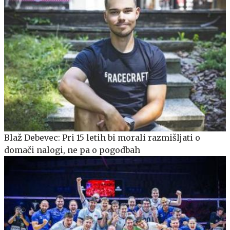
Blaž Debevec: Pri 15 letih bi morali razmišljati o
domači nalogi, ne pa o pogodbah