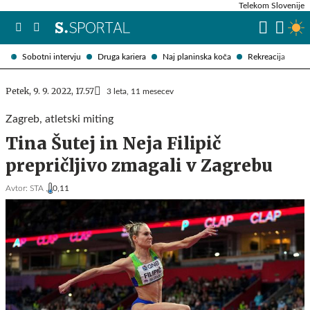
Telekom Slovenije
Sobotni intervju
Druga kariera
Naj planinska koča
Rekreacija
Petek, 9. 9. 2022, 17.57
3 leta, 11 mesecev
Zagreb, atletski miting
Tina Šutej in Neja Filipič
prepričljivo zmagali v Zagrebu
Avtor:
STA ,
0,11