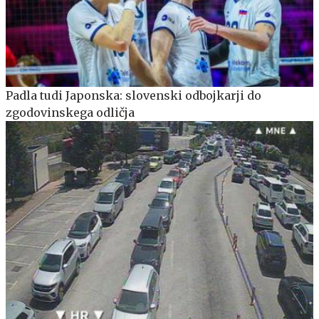
Padla tudi Japonska: slovenski odbojkarji do
zgodovinskega odličja