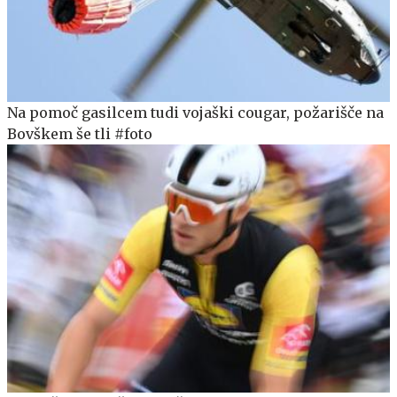
Na pomoč gasilcem tudi vojaški cougar, požarišče na
Bovškem še tli #foto