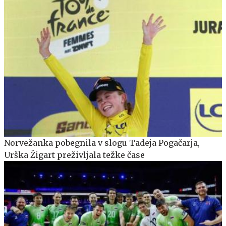
Norvežanka pobegnila v slogu Tadeja Pogačarja,
Urška Žigart preživljala težke čase