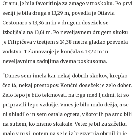
Oranu, je bila favoritinja za zmago v troskoku. Po prvi
seriji je bila druga s 13,29 m, povedla je Ottavia
Cestonaro s 13,36 m in v drugem dosežek se
izboljšala na 13,61 m. Po neveljavnem drugem skoku
je Filipičeva v tretjem s 14,38 metra gladko prevzela
vodstvo. Tekmovanje je končala s 13,72 m in
neveljavnima zadnjima dvema poskusoma.
"Danes sem imela kar nekaj dobrih skokov, krepko
čez 14, nekaj prestopov. Končni dosežek je zelo dober.
Zelo lepo je bilo tekmovati na trgu med ljudmi, ki so
pripravili lepo vzdušje. Vmes je bilo malo dežja, a se
ni shladilo in sem ostala ogreta, v šotorih pa smo bili
na suhem, ko nismo skakale. Veter je bil za začetku
malo v prsi, potem pa se je iz brezvetrja obrnil in je