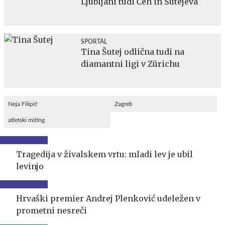
Ljubljani tudi Čeh in Šutejeva
SPORTAL
Tina Šutej odlična tudi na
diamantni ligi v Zürichu
Neja Filipič
Zagreb
atletski miting
Tragedija v živalskem vrtu: mladi lev je ubil
levinjo
Hrvaški premier Andrej Plenković udeležen v
prometni nesreči