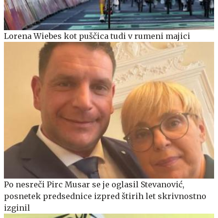
Lorena Wiebes kot puščica tudi v rumeni majici
Po nesreči Pirc Musar se je oglasil Stevanović,
posnetek predsednice izpred štirih let skrivnostno
izginil