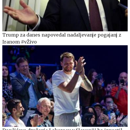
Trump za danes napovedal nadaljevanje pogajanj z
Iranom #vŽivo