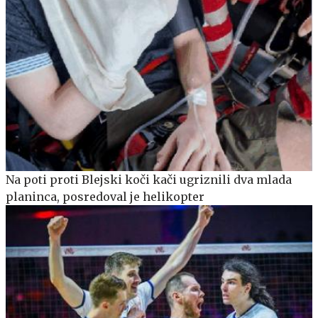
Na poti proti Blejski koči kači ugriznili dva mlada
planinca, posredoval je helikopter