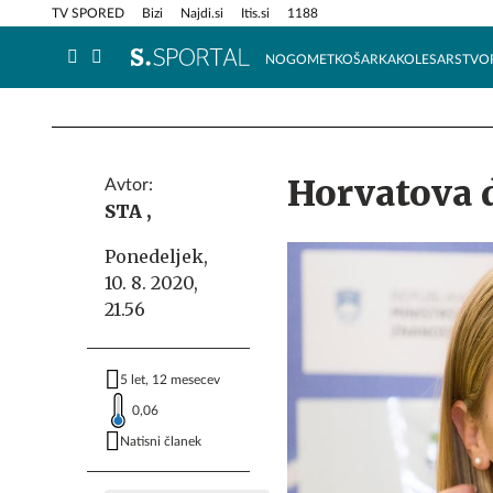
Info in obvestila
Tehnik
TV SPORED
Bizi
Najdi.si
Itis.si
1188
NOGOMET
KOŠARKA
KOLESARSTVO
Horvatova 
Avtor:
STA ,
Ponedeljek,
10. 8. 2020,
21.56
5 let, 12 mesecev
0,06
Natisni članek