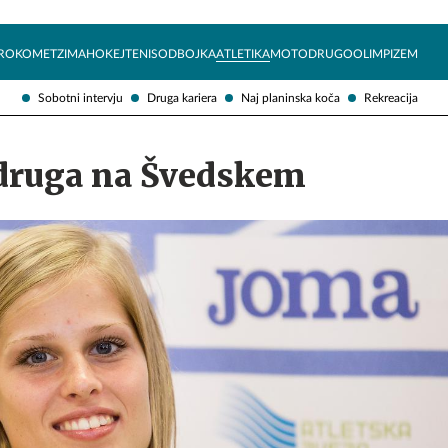
Želite prejemati e-novice?
Uživajmo pametno
ROKOMET
ZIMA
HOKEJ
TENIS
ODBOJKA
ATLETIKA
MOTO
DRUGO
OLIMPIZEM
Sobotni intervju
Druga kariera
Naj planinska koča
Rekreacija
druga na Švedskem