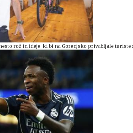
sto rož in ideje, ki bi na Gorenjsko privabljale turiste 