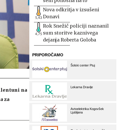
sem ponosna na to
Nova odkritja v izsušeni
Donavi
5,43
Rok Snežič policiji naznanil
sum storitve kaznivega
4,75
dejanja Roberta Goloba
llentuni na
a za