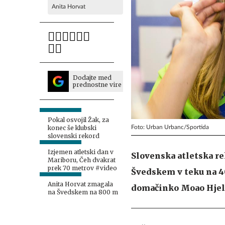
Anita Horvat
Dodajte med
prednostne vire
Pokal osvojil Žak, za
Foto: Urban Urbanc/Sportida
konec še klubski
slovenski rekord
Izjemen atletski dan v
Slovenska atletska re
Mariboru, Čeh dvakrat
prek 70 metrov #video
Švedskem v teku na 40
Anita Horvat zmagala
domačinko Moao Hjelm
na Švedskem na 800 m