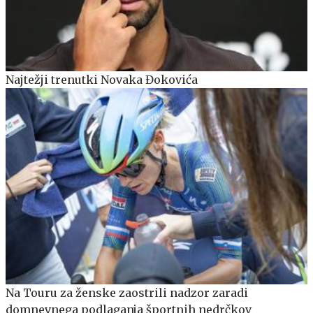
Najtežji trenutki Novaka Đokovića
Na Touru za ženske zaostrili nadzor zaradi
domnevnega podlaganja športnih nedrčkov