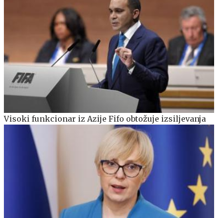
Visoki funkcionar iz Azije Fifo obtožuje izsiljevanja