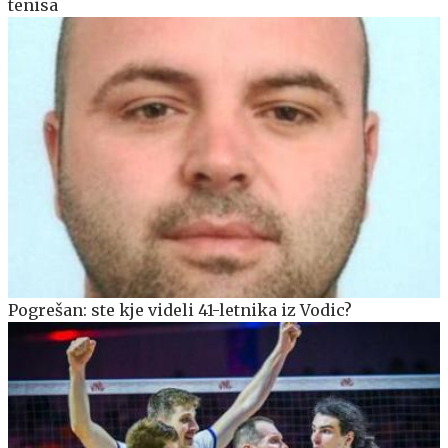
tenisa
Pogrešan: ste kje videli 41-letnika iz Vodic?