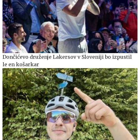
Dončićevo druženje Lakersov v Sloveniji bo izpustil
le en košarkar