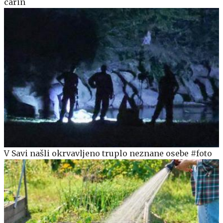
carin
V Savi našli okrvavljeno truplo neznane osebe #foto