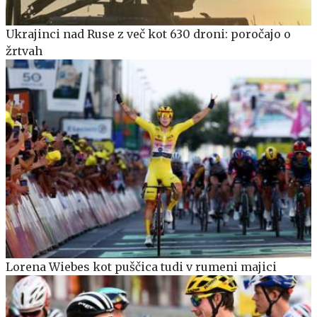
Ukrajinci nad Ruse z več kot 630 droni: poročajo o
žrtvah
Lorena Wiebes kot puščica tudi v rumeni majici