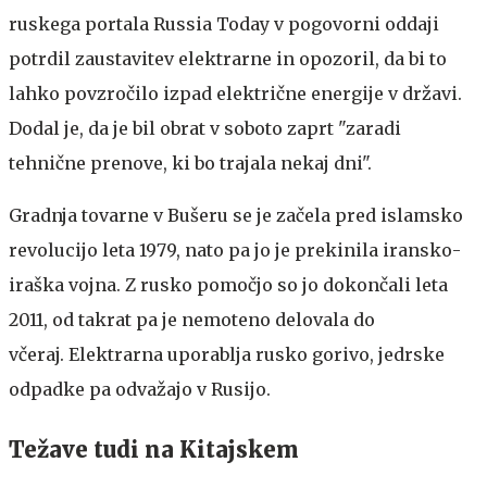
ruskega portala Russia Today v pogovorni oddaji
potrdil zaustavitev elektrarne in opozoril, da bi to
lahko povzročilo izpad električne energije v državi.
Dodal je, da je bil obrat v soboto zaprt "zaradi
tehnične prenove, ki bo trajala nekaj dni".
Gradnja tovarne v Bušeru se je začela pred islamsko
revolucijo leta 1979, nato pa jo je prekinila iransko-
iraška vojna. Z rusko pomočjo so jo dokončali leta
2011, od takrat pa je nemoteno delovala do
včeraj. Elektrarna uporablja rusko gorivo, jedrske
odpadke pa odvažajo v Rusijo.
Težave tudi na Kitajskem