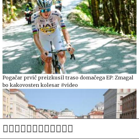
Pogačar prvič preizkusil traso domačega EP: Zmagal
bo kakovosten kolesar #video