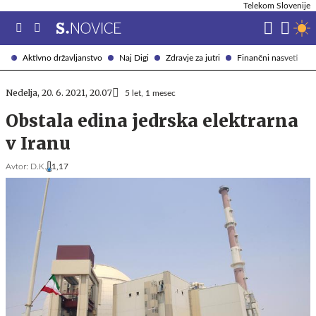
Telekom Slovenije
Aktivno državljanstvo
Naj Digi
Zdravje za jutri
Finančni nasveti
Nedelja, 20. 6. 2021, 20.07
5 let, 1 mesec
Obstala edina jedrska elektrarna
v Iranu
Avtor:
D.K.
1,17