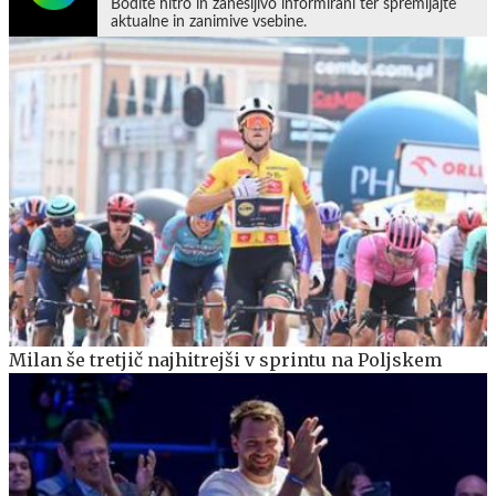
Bodite hitro in zanesljivo informirani ter spremljajte
aktualne in zanimive vsebine.
Milan še tretjič najhitrejši v sprintu na Poljskem