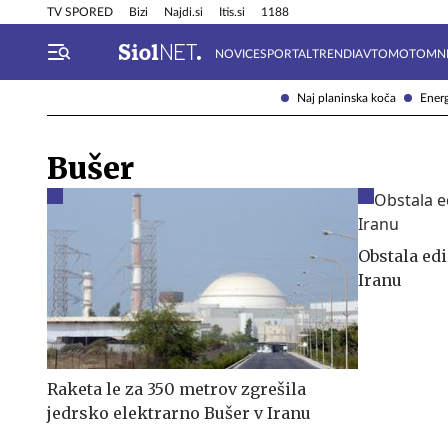
Info in obvestila
Tehnik
TV SPORED
Bizi
Najdi.si
Itis.si
1188
NOVICE
SPORTAL
TRENDI
AVTOMOTO
MN
Naj planinska koča
Energ
Bušer
Obstala edi
Iranu
Raketa le za 350 metrov zgrešila
jedrsko elektrarno Bušer v Iranu