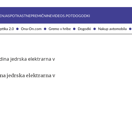
Želite prejemati e-novice?
Uživajmo pametno
ENJA
SPOTKAST
NEPREMIČNINE
VIDEOS.POT
DOGODKI
etika 2.0
Ona-On.com
Gremo v hribe
Dogodki
Nakup avtomobila
na jedrska elektrarna v