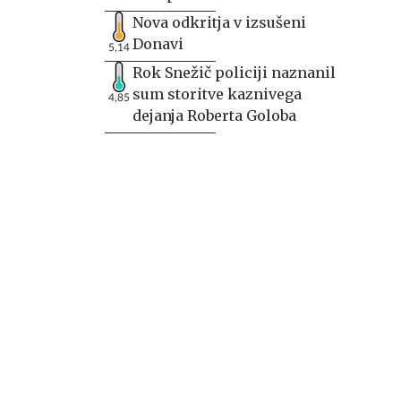
Nova odkritja v izsušeni
Donavi
5,14
Rok Snežič policiji naznanil
sum storitve kaznivega
4,85
dejanja Roberta Goloba