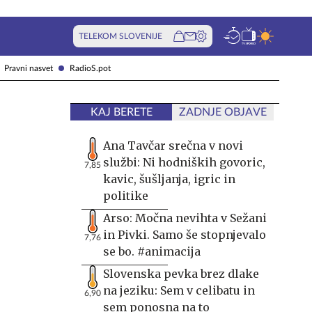
TELEKOM SLOVENIJE
Pravni nasvet
RadioS.pot
KAJ BERETE
ZADNJE OBJAVE
Ana Tavčar srečna v novi
službi: Ni hodniških govoric,
7,85
kavic, šušljanja, igric in
politike
Arso: Močna nevihta v Sežani
in Pivki. Samo še stopnjevalo
7,76
se bo. #animacija
Slovenska pevka brez dlake
na jeziku: Sem v celibatu in
6,90
sem ponosna na to