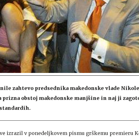
rnile zahtevo predsednika makedonske vlade Nikol
a prizna obstoj makedonske manjšine in naj ji zago
 standardih.
teve izrazil v ponedeljkovem pismu grškemu premieru K