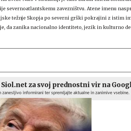
je severnoatlantskemu zavezništvu. Atene imenu naspr
ljske težnje Skopja po severni grški pokrajini z istim 
e, da zanika nacionalno identiteto, jezik in kulturno d
 Siol.net za svoj prednostni vir na Goog
n zanesljivo informirani ter spremljajte aktualne in zanimive vsebine.