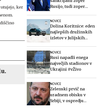
sankcijami zoper
Rusijo, tudi zoper
otujejo, ker
Putina
imenom.
NOVICE
ediščino
Dolina Koritnice: eden
najlepših družinskih
izletov v Julijskih
Alpah
NOVICE
Rusi napadli enega
največjih stadionov v
Ukrajini #vŽivo
lu.
NOVICE
Zelenski prvič na
uradnem obisku v
Srbiji, v ospredju
gospodarstvo, varnost