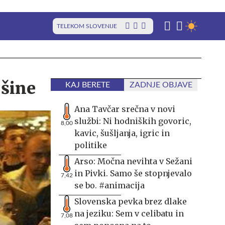
TELEKOM SLOVENIJE
jšine
KAJ BERETE
ZADNJE OBJAVE
Ana Tavčar srečna v novi
službi: Ni hodniških govoric,
8,00
kavic, šušljanja, igric in
politike
Arso: Močna nevihta v Sežani
in Pivki. Samo še stopnjevalo
7,42
se bo. #animacija
Slovenska pevka brez dlake
na jeziku: Sem v celibatu in
7,08