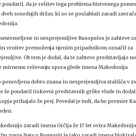
e poudaril, da je rešitev tega problema bistvenega pome
veh sosednjih držav, ki so se poslabšali zaradi zavrača
edonija.
neutemeljene in nesprejemljive
Rusopulos je zahteve za
n vrnitev premoženja njenim pripadnikom označil za
jemljive. Ob tem je dodal, da te zahteve predstavljajo n
re mirnemu reševanju spora glede imena Makedonija.
ponovljena dobro znana in nesprejemljiva stališča v zv
e še poudaril tiskovni predstavnik grške vlade in dodal,
kopja prihajalo že prej. Povedal je tudi, da bo premier 
teden.
Makedonijo zaradi imena
Grčija že 17 let ovira Makedonijo
hu zveze Nato v Romuniji je tako zaradi imena blokiral