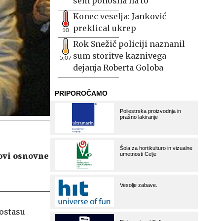
sem ponosna na to
Konec veselja: Janković
preklical ukrep
10
Rok Snežič policiji naznanil
sum storitve kaznivega
5,07
dejanja Roberta Goloba
e
tovi osnovne
ostasu