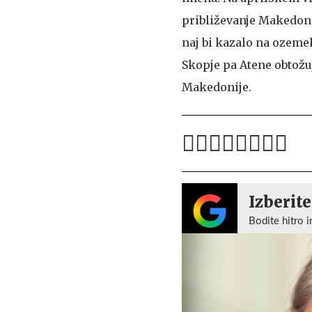
približevanje Makedoni
naj bi kazalo na ozeme
Skopje pa Atene obtožuj
Makedonije.
Izberite
Bodite hitro i