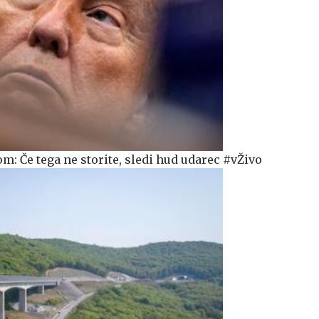
m: Če tega ne storite, sledi hud udarec #vŽivo