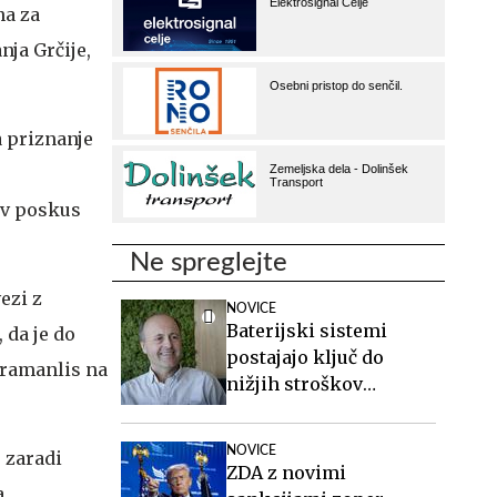
na za
nja Grčije,
 priznanje
ov poskus
Ne spreglejte
ezi z
NOVICE
Baterijski sistemi
 da je do
postajajo ključ do
Karamanlis na
nižjih stroškov
elektrike v podjetjih
NOVICE
 zaradi
ZDA z novimi
a