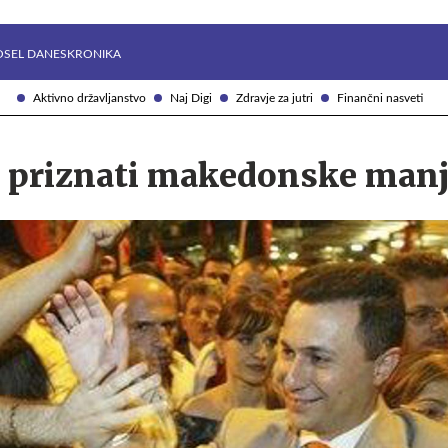
Želite prejemati e-novice?
Uživajmo pametno
OSEL DANES
KRONIKA
Aktivno državljanstvo
Naj Digi
Zdravje za jutri
Finančni nasveti
o priznati makedonske man