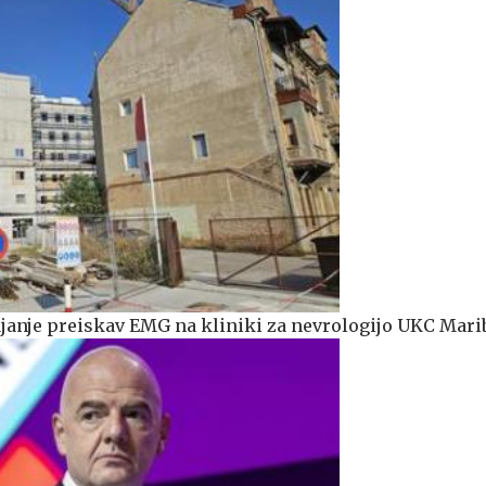
anje preiskav EMG na kliniki za nevrologijo UKC Mari