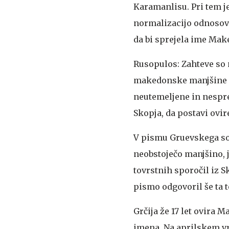
Karamanlisu. Pri tem j
normalizacijo odnosov d
da bi sprejela ime Mak
Rusopulos: Zahteve so 
makedonske manjšine i
neutemeljene in nespre
Skopja, da postavi ovi
V pismu Gruevskega so 
neobstoječo manjšino, j
tovrstnih sporočil iz S
pismo odgovoril še ta 
Grčija že 17 let ovira 
imena. Na aprilskem vr