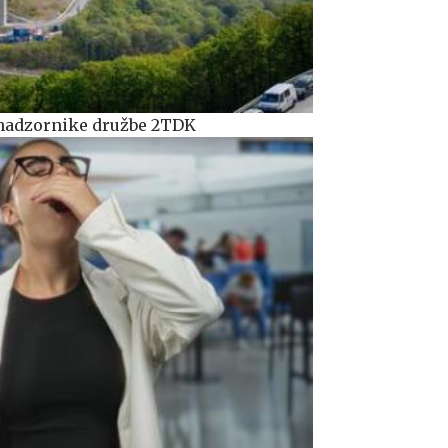
 nadzornike družbe 2TDK