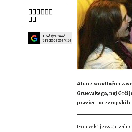
Dodajte med
prednostne vire
Atene so odločno zav
Gruevskega, naj Grčij
pravice po evropskih
Gruevski je svoje zah