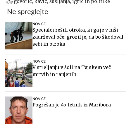
govoric, kavic, šušljanja, igric in politike
4,49
Ne spreglejte
NOVICE
Specialci rešili otroka, ki ga je v hiši
zadrževal oče: grozil je, da bo škodoval
sebi in otroku
NOVICE
V streljanju v šoli na Tajskem več
mrtvih in ranjenih
NOVICE
Pogrešan je 45-letnik iz Maribora