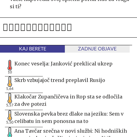
si ti?
KAJ BERETE
ZADNJE OBJAVE
Konec veselja: Janković preklical ukrep
10
Skrb vzbujajoč trend preplavil Rusijo
5,64
Klakočar Zupančičeva in Rop sta se odločila
za dve potezi
5,57
Slovenska pevka brez dlake na jeziku: Sem v
celibatu in sem ponosna na to
5,50
Ana Tavčar srečna v novi službi: Ni hodniških