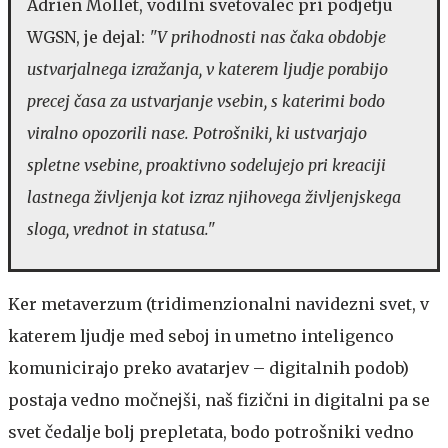
Adrien Mollet, vodilni svetovalec pri podjetju
WGSN, je dejal:
"V prihodnosti nas čaka obdobje
ustvarjalnega izražanja, v katerem ljudje porabijo
precej časa za ustvarjanje vsebin, s katerimi bodo
viralno opozorili nase. Potrošniki, ki ustvarjajo
spletne vsebine, proaktivno sodelujejo pri kreaciji
lastnega življenja kot izraz njihovega življenjskega
sloga, vrednot in statusa."
Ker metaverzum (tridimenzionalni navidezni svet, v
katerem ljudje med seboj in umetno inteligenco
komunicirajo preko avatarjev – digitalnih podob)
postaja vedno močnejši, naš fizični in digitalni pa se
svet čedalje bolj prepletata, bodo potrošniki vedno