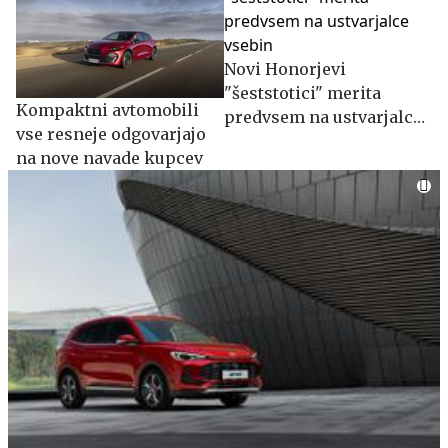
Novi Honorjevi
"šeststotici" merita
Kompaktni avtomobili
predvsem na ustvarjalce
vse resneje odgovarjajo
vsebin
na nove navade kupcev