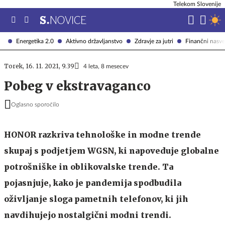
Telekom Slovenije
Energetika 2.0
Aktivno državljanstvo
Zdravje za jutri
Finančni nasve
Torek, 16. 11. 2021, 9.39
4 leta, 8 mesecev
Pobeg v ekstravaganco
Oglasno sporočilo
HONOR razkriva tehnološke in modne trende
skupaj s podjetjem WGSN, ki napoveduje globalne
potrošniške in oblikovalske trende. Ta
pojasnjuje, kako je pandemija spodbudila
oživljanje sloga pametnih telefonov, ki jih
navdihujejo nostalgični modni trendi.