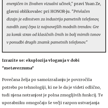
energičen in živahen vizualni učinek,"
pravi Yuan Ze,
glavni oblikovalec pri HONOR-ju. "
Privlačen
dizajn je edinstven za industrijo pametnih telefonov,
navdih zanj črpa iz najnovejših modnih trendov. Gre
za korak stran od klasičnih črnih in bolj mirnih tonov
v ponudbi drugih znamk pametnih telefonov."
Izrazite se: eksplozija vloganja v dobi
"metaverzuma"
Povečana želja po samoizražanju je povzročila
potrebo po tehnologiji, ki ne le da je videti odlično,
tudi njena notranjost je polna zmogljivih funkcij. Te
uporabniku omogočajo še večji razpon ustvarjanja