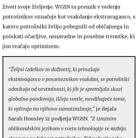
živeti svoje življenje. WGSN ta premik v vedenju
potrošnikov označuje kot vsakdanjo ekstravaganco, s
katero potrošniki želijo pobegnili od običajnega in
poiskati očarljive, nenavadne in posebne trenutke, ki
jim vračajo optimizem.
"Željni izdelkov in doživetij, ki prinašajo
ekstravaganco v posameznikov vsakdan, se potrošniki
odmikajo od nevtralnosti, ki jih je spremljala skozi
globalno pandemijo, iščejo svetle, navdihujoče teme,
ki vplivajo na njihovo samoizražanje,
" je dejala
Sarah Housley iz podjetja WGSN.
"Z izraznim
oblikovalskim jezikom v svetu tehnologije se razbija