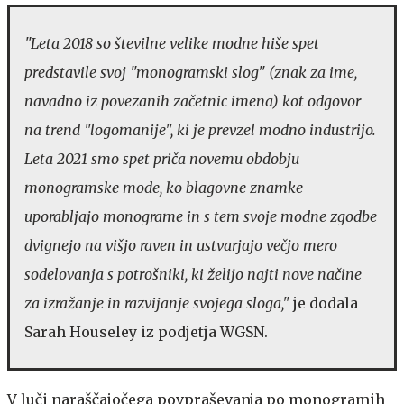
"Leta 2018 so številne velike modne hiše spet
predstavile svoj "monogramski slog" (znak za ime,
navadno iz povezanih začetnic imena) kot odgovor
na trend "logomanije", ki je prevzel modno industrijo.
Leta 2021 smo spet priča novemu obdobju
monogramske mode, ko blagovne znamke
uporabljajo monograme in s tem svoje modne zgodbe
dvignejo na višjo raven in ustvarjajo večjo mero
sodelovanja s potrošniki, ki želijo najti nove načine
za izražanje in razvijanje svojega sloga,"
je dodala
Sarah Houseley iz podjetja WGSN.
V luči naraščajočega povpraševanja po monogramih