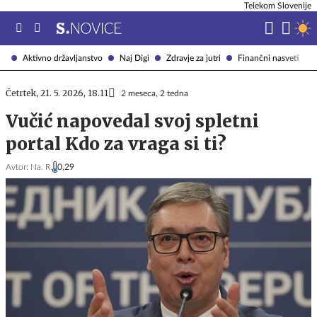
Telekom Slovenije
Aktivno državljanstvo
Naj Digi
Zdravje za jutri
Finančni nasveti
Četrtek, 21. 5. 2026, 18.11
2 meseca, 2 tedna
Vučić napovedal svoj spletni
portal Kdo za vraga si ti?
Avtor:
Na. R.
0,29