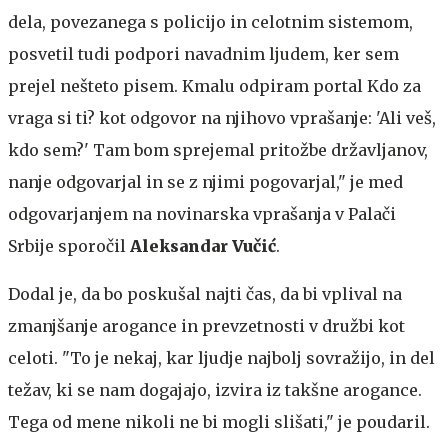
dela, povezanega s policijo in celotnim sistemom,
posvetil tudi podpori navadnim ljudem, ker sem
prejel nešteto pisem. Kmalu odpiram portal Kdo za
vraga si ti? kot odgovor na njihovo vprašanje: 'Ali veš,
kdo sem?' Tam bom sprejemal pritožbe državljanov,
nanje odgovarjal in se z njimi pogovarjal," je med
odgovarjanjem na novinarska vprašanja v Palači
Srbije sporočil
Aleksandar Vučić
.
Dodal je, da bo poskušal najti čas, da bi vplival na
zmanjšanje arogance in prevzetnosti v družbi kot
celoti. "To je nekaj, kar ljudje najbolj sovražijo, in del
težav, ki se nam dogajajo, izvira iz takšne arogance.
Tega od mene nikoli ne bi mogli slišati," je poudaril.