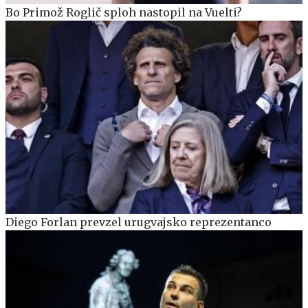
Bo Primož Roglič sploh nastopil na Vuelti?
Diego Forlan prevzel urugvajsko reprezentanco