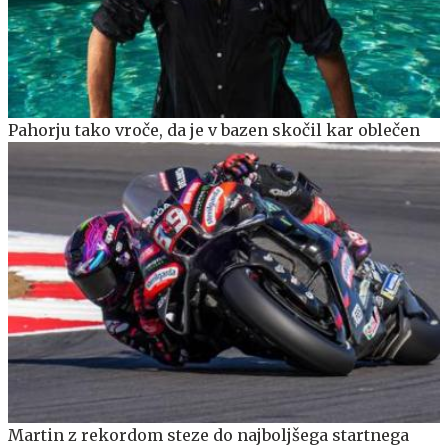
Pahorju tako vroče, da je v bazen skočil kar oblečen
Martin z rekordom steze do najboljšega startnega