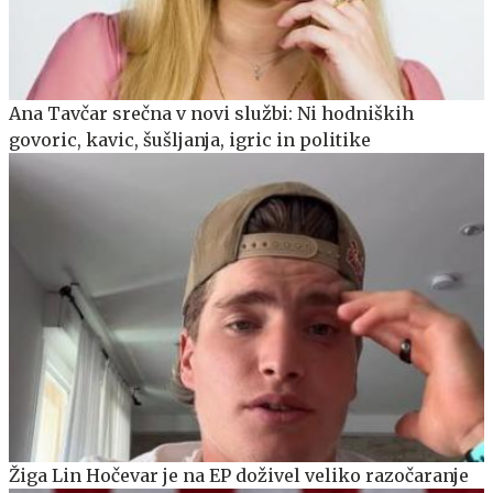
Ana Tavčar srečna v novi službi: Ni hodniških
govoric, kavic, šušljanja, igric in politike
Žiga Lin Hočevar je na EP doživel veliko razočaranje