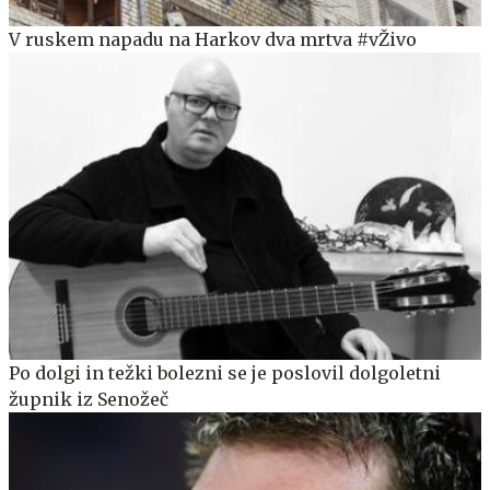
V ruskem napadu na Harkov dva mrtva #vŽivo
Po dolgi in težki bolezni se je poslovil dolgoletni
župnik iz Senožeč