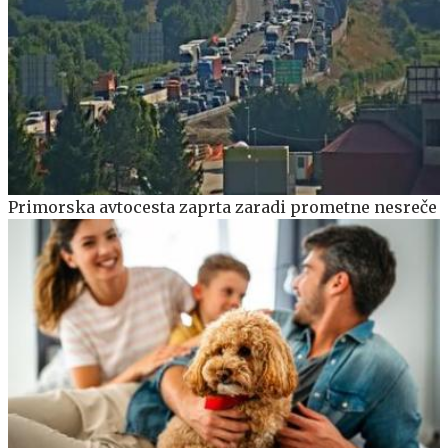
Primorska avtocesta zaprta zaradi prometne nesreče