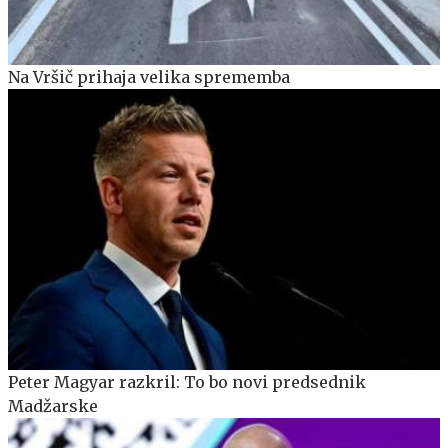
Na Vršič prihaja velika sprememba
Peter Magyar razkril: To bo novi predsednik
Madžarske