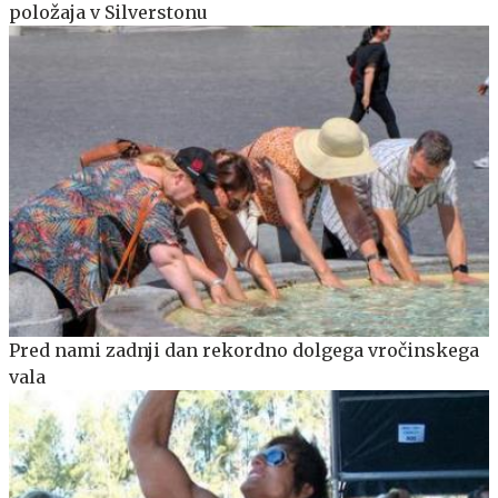
položaja v Silverstonu
Pred nami zadnji dan rekordno dolgega vročinskega
vala