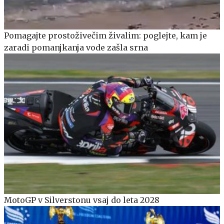
Pomagajte prostoživečim živalim: poglejte, kam je
zaradi pomanjkanja vode zašla srna
MotoGP v Silverstonu vsaj do leta 2028