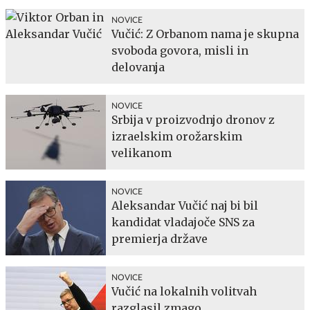
NOVICE
Vučić: Z Orbanom nama je skupna
svoboda govora, misli in
delovanja
NOVICE
Srbija v proizvodnjo dronov z
izraelskim orožarskim
velikanom
NOVICE
Aleksandar Vučić naj bi bil
kandidat vladajoče SNS za
premierja države
NOVICE
Vučić na lokalnih volitvah
razglasil zmago