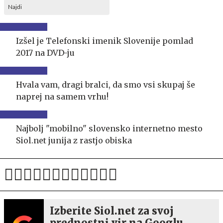
Najdi
Izšel je Telefonski imenik Slovenije pomlad
2017 na DVD-ju
Hvala vam, dragi bralci, da smo vsi skupaj še
naprej na samem vrhu!
Najbolj "mobilno" slovensko internetno mesto
Siol.net junija z rastjo obiska
Izberite Siol.net za svoj
prednostni vir na Googlu.