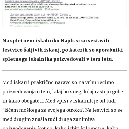
Na spletnem iskalniku Najdi.si so sestavili
lestvico šaljivih iskanj, po katerih so uporabniki
spletnega iskalnika poizvedovali v tem letu.
Med iskanji praktične narave so na vrhu recimo
poizvedovanja o tem, kdaj bo sneg, kdaj rastejo gobe
in kako obogateti. Med vpisi v iskalnik je bil tudi
"iščem moškega za svojega otroka". Na lestvici so se
med drugim znašla tudi druga zanimiva
poizvedovanja, kot so: kako izbiti kilometre, kako