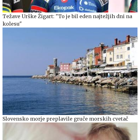
Težave Urške Žigart: "To je bil eden najtežjih dni na
kolesu"
Slovensko morje preplavile gruče morskih cvetač