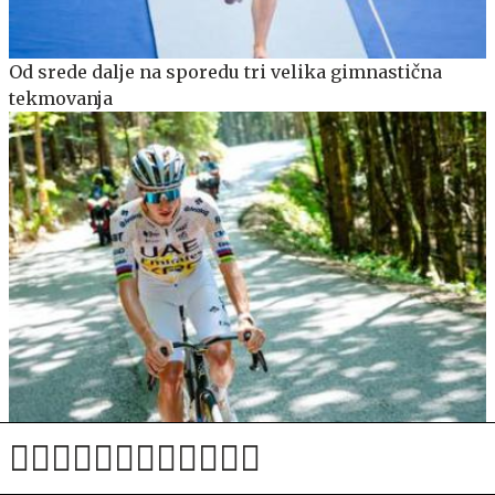
Od srede dalje na sporedu tri velika gimnastična
tekmovanja
Pogačar prvič preizkusil traso domačega EP: Zmagal
bo kakovosten kolesar #video