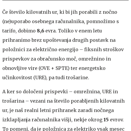
Če število kilovatnih ur, ki bi jih porabili z nočno
(ne)uporabo osebnega računalnika, pomnožimo s
tarifo, dobimo
8,6
evra. Toliko v enem letu
prihranimo brez upoštevanja drugih postavk na
položnici za električno energijo – fiksnih stroškov
prispevkov za obračunsko moč, omrežnino in
obnovljive vire (OVE + SPTE) ter energetsko
učinkovitost (URE), pa tudi trošarine.
A ker so določeni prispevki – omrežnina, URE in
trošarina – vezani na število porabljenih kilovatnih
ur, je naš realni letni prihranek zaradi nočnega
izklapljanja računalnika višji, nekje okrog
15
evrov.
To pomeni, da je položnica za elektriko vsak mesec