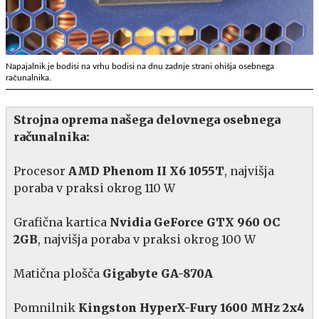
Napajalnik je bodisi na vrhu bodisi na dnu zadnje strani ohišja osebnega
računalnika.
Strojna oprema našega delovnega osebnega
računalnika:
Procesor
AMD Phenom II X6 1055T
, najvišja
poraba v praksi okrog 110 W
Grafična kartica
Nvidia GeForce GTX 960 OC
2GB
, najvišja poraba v praksi okrog 100 W
Matična plošča
Gigabyte GA-870A
Pomnilnik
Kingston HyperX-Fury 1600 MHz 2x4