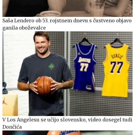
Saša Lendero ob 53. rojstnem dnevu s čustveno objavo
ganila oboževalce
V Los Angelesu se učijo slovensko, video dosegel tudi
Dončića