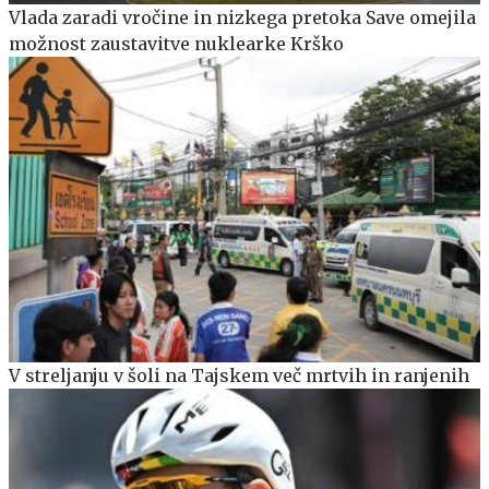
Vlada zaradi vročine in nizkega pretoka Save omejila
možnost zaustavitve nuklearke Krško
V streljanju v šoli na Tajskem več mrtvih in ranjenih