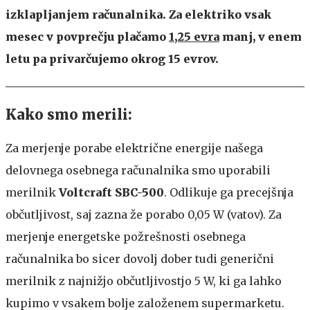
izklapljanjem računalnika. Za elektriko vsak
mesec v povprečju plačamo
1,25 evra
manj, v enem
letu pa privarčujemo okrog 15 evrov.
Kako smo merili:
Za merjenje porabe električne energije našega
delovnega osebnega računalnika smo uporabili
merilnik
Voltcraft SBC-500
. Odlikuje ga precejšnja
občutljivost, saj zazna že porabo 0,05 W (vatov). Za
merjenje energetske požrešnosti osebnega
računalnika bo sicer dovolj dober tudi generični
merilnik z najnižjo občutljivostjo 5 W, ki ga lahko
kupimo v vsakem bolje založenem supermarketu.