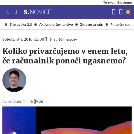
Telekom Slovenije
Energetika 2.0
Aktivno državljanstvo
Zdravje za jutri
Finančni nasve
Sobota, 9. 7. 2016, 22.00
8 let, 10 mesecev
Koliko privarčujemo v enem letu,
če računalnik ponoči ugasnemo?
Avtor:
Matic Tomšič
9,28