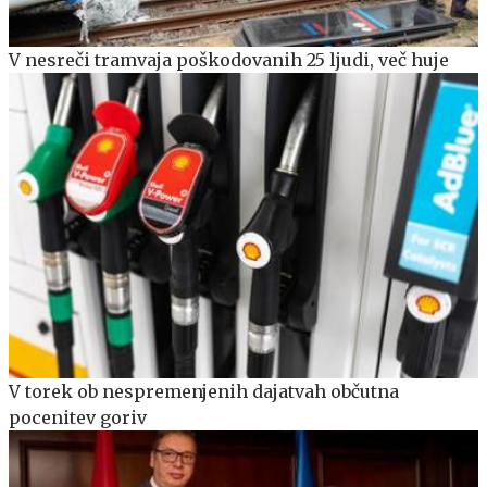
V nesreči tramvaja poškodovanih 25 ljudi, več huje
V torek ob nespremenjenih dajatvah občutna
pocenitev goriv