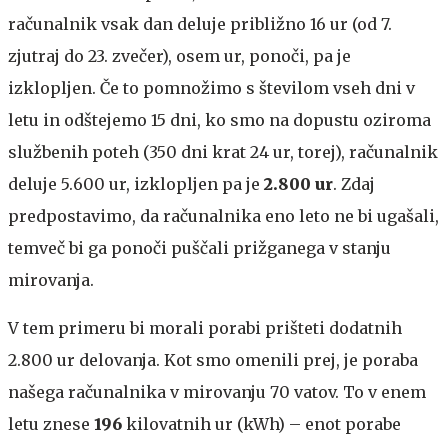
računalnik vsak dan deluje približno 16 ur (od 7.
zjutraj do 23. zvečer), osem ur, ponoči, pa je
izklopljen. Če to pomnožimo s številom vseh dni v
letu in odštejemo 15 dni, ko smo na dopustu oziroma
službenih poteh (350 dni krat 24 ur, torej), računalnik
deluje 5.600 ur, izklopljen pa je
2.800 ur
. Zdaj
predpostavimo, da računalnika eno leto ne bi ugašali,
temveč bi ga ponoči puščali prižganega v stanju
mirovanja.
V tem primeru bi morali porabi prišteti dodatnih
2.800 ur delovanja. Kot smo omenili prej, je poraba
našega računalnika v mirovanju 70 vatov. To v enem
letu znese
196
kilovatnih ur (kWh) – enot porabe