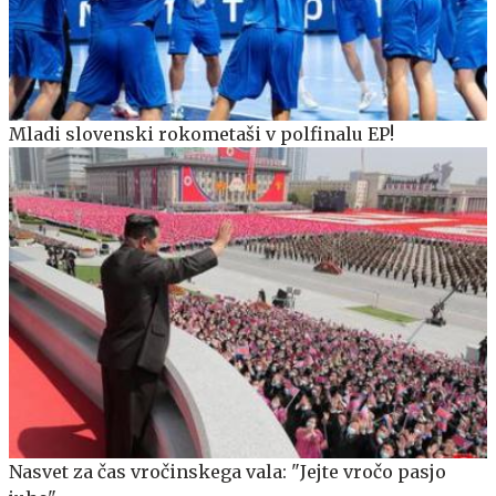
Mladi slovenski rokometaši v polfinalu EP!
Nasvet za čas vročinskega vala: "Jejte vročo pasjo