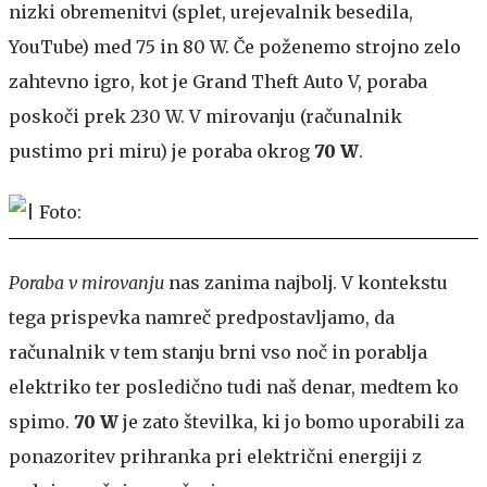
nizki obremenitvi (splet, urejevalnik besedila,
YouTube) med 75 in 80 W. Če poženemo strojno zelo
zahtevno igro, kot je Grand Theft Auto V, poraba
poskoči prek 230 W. V mirovanju (računalnik
pustimo pri miru) je poraba okrog
70 W
.
Poraba v mirovanju
nas zanima najbolj. V kontekstu
tega prispevka namreč predpostavljamo, da
računalnik v tem stanju brni vso noč in porablja
elektriko ter posledično tudi naš denar, medtem ko
spimo.
70 W
je zato številka, ki jo bomo uporabili za
ponazoritev prihranka pri električni energiji z