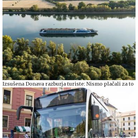
Izsušena Donava razburja turiste: Nismo plačali za to