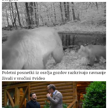
Poletni posnetki iz osrčja gozdov razkrivajo ravnanje
živali v vročini #video