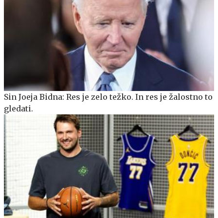
Sin Joeja Bidna: Res je zelo težko. In res je žalostno to
gledati.