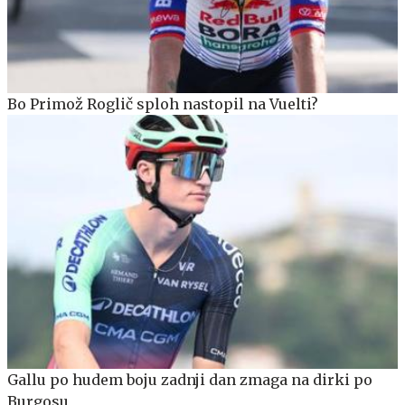
Bo Primož Roglič sploh nastopil na Vuelti?
Gallu po hudem boju zadnji dan zmaga na dirki po
Burgosu