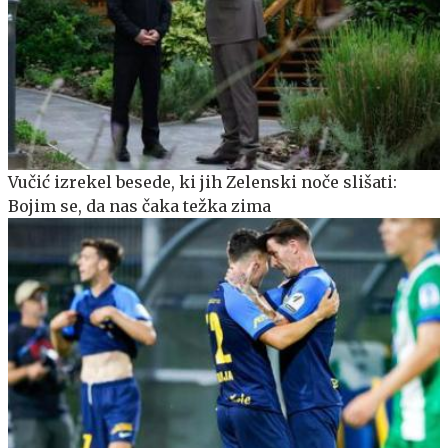
Vučić izrekel besede, ki jih Zelenski noče slišati:
Bojim se, da nas čaka težka zima