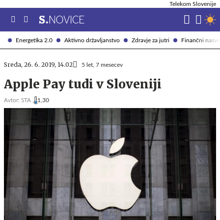
Telekom Slovenije
Energetika 2.0
Aktivno državljanstvo
Zdravje za jutri
Finančni nasve
Sreda, 26. 6. 2019, 14.02
5 let, 7 mesecev
Apple Pay tudi v Sloveniji
Avtor:
STA ,
1,30