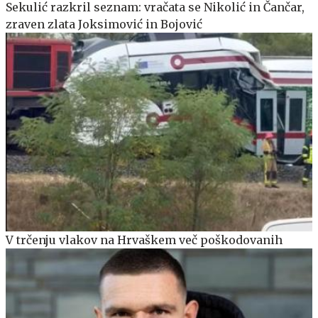
Sekulić razkril seznam: vračata se Nikolić in Čančar,
zraven zlata Joksimović in Bojović
V trčenju vlakov na Hrvaškem več poškodovanih