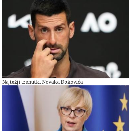
Najtežji trenutki Novaka Đokovića