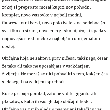
zakaj si preprosto moral kupiti nov pohodni
komplet, novo vetrovko v najbolj modni,
fluorescentni barvi, novo pokrivalo z najsodobnejšo
svetilko ob strani, novo energijsko pijačo, ki spada v
najnovejšo stekleničko z najboljšim oprijemalom
doslej.
Običajna hoja ne zahteva prav ničesar takšnega, česar
že tako ali tako ne uporabljate v vsakdanjem
življenju. Ne moreš se niti pohvaliti s tem, kakšen čas
si dosegel na zadnjem sprehodu.
Ko se prebuja pomlad, zato ne vidite gigantskih
plakatov, s katerih vas gledajo običajni hodci.
Običajno vas z njih gledajo nasmejani tekači in vas