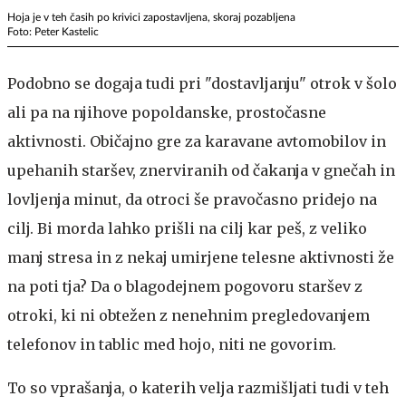
Hoja je v teh časih po krivici zapostavljena, skoraj pozabljena
Foto: Peter Kastelic
Podobno se dogaja tudi pri "dostavljanju" otrok v šolo
ali pa na njihove popoldanske, prostočasne
aktivnosti. Običajno gre za karavane avtomobilov in
upehanih staršev, znerviranih od čakanja v gnečah in
lovljenja minut, da otroci še pravočasno pridejo na
cilj. Bi morda lahko prišli na cilj kar peš, z veliko
manj stresa in z nekaj umirjene telesne aktivnosti že
na poti tja? Da o blagodejnem pogovoru staršev z
otroki, ki ni obtežen z nenehnim pregledovanjem
telefonov in tablic med hojo, niti ne govorim.
To so vprašanja, o katerih velja razmišljati tudi v teh