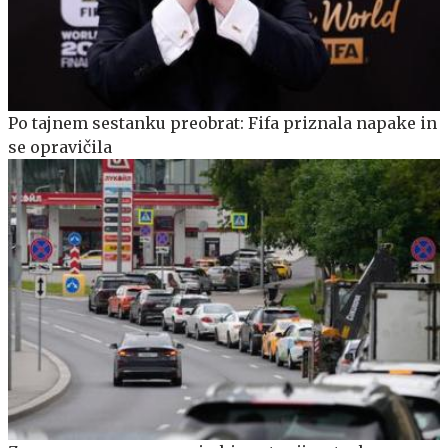
Po tajnem sestanku preobrat: Fifa priznala napake in
se opravičila