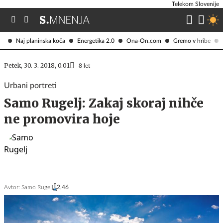
Telekom Slovenije
Naj planinska koča
Energetika 2.0
Ona-On.com
Gremo v hribe
Petek, 30. 3. 2018, 0.01
8 let
Urbani portreti
Samo Rugelj: Zakaj skoraj nihče
ne promovira hoje
Avtor:
Samo Rugelj
2,46