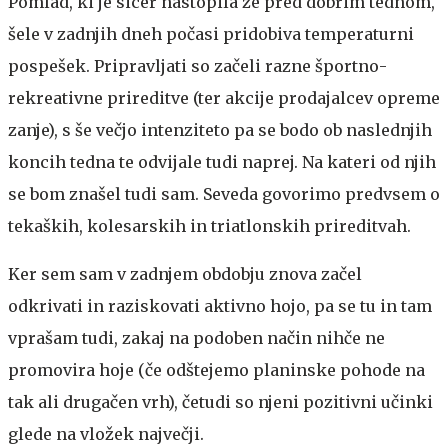
Pomlad, ki je sicer nastopila že pred dobrim tednom,
šele v zadnjih dneh počasi pridobiva temperaturni
pospešek. Pripravljati so začeli razne športno-
rekreativne prireditve (ter akcije prodajalcev opreme
zanje), s še večjo intenziteto pa se bodo ob naslednjih
koncih tedna te odvijale tudi naprej. Na kateri od njih
se bom znašel tudi sam. Seveda govorimo predvsem o
tekaških, kolesarskih in triatlonskih prireditvah.
Ker sem sam v zadnjem obdobju znova začel
odkrivati in raziskovati aktivno hojo, pa se tu in tam
vprašam tudi, zakaj na podoben način nihče ne
promovira hoje (če odštejemo planinske pohode na
tak ali drugačen vrh), četudi so njeni pozitivni učinki
glede na vložek največji.