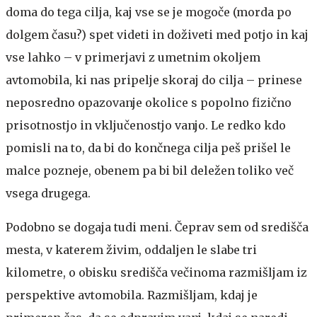
doma do tega cilja, kaj vse se je mogoče (morda po
dolgem času?) spet videti in doživeti med potjo in kaj
vse lahko – v primerjavi z umetnim okoljem
avtomobila, ki nas pripelje skoraj do cilja – prinese
neposredno opazovanje okolice s popolno fizično
prisotnostjo in vključenostjo vanjo. Le redko kdo
pomisli na to, da bi do končnega cilja peš prišel le
malce pozneje, obenem pa bi bil deležen toliko več
vsega drugega.
Podobno se dogaja tudi meni. Čeprav sem od središča
mesta, v katerem živim, oddaljen le slabe tri
kilometre, o obisku središča večinoma razmišljam iz
perspektive avtomobila. Razmišljam, kdaj je