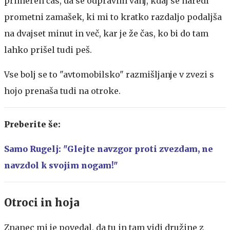
primeren čas, da se odpravim vanj, kdaj se naredi
prometni zamašek, ki mi to kratko razdaljo podaljša
na dvajset minut in več, kar je že čas, ko bi do tam
lahko prišel tudi peš.
Vse bolj se to "avtomobilsko" razmišljanje v zvezi s
hojo prenaša tudi na otroke.
Preberite še:
Samo Rugelj: "Glejte navzgor proti zvezdam, ne
navzdol k svojim nogam!"
Otroci in hoja
Znanec mi je povedal, da tu in tam vidi družine z