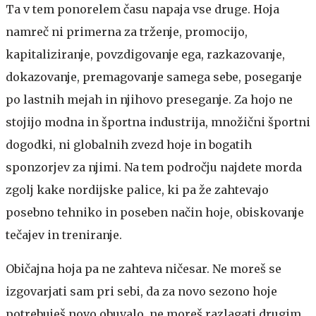
Ta v tem ponorelem času napaja vse druge. Hoja
namreč ni primerna za trženje, promocijo,
kapitaliziranje, povzdigovanje ega, razkazovanje,
dokazovanje, premagovanje samega sebe, poseganje
po lastnih mejah in njihovo preseganje. Za hojo ne
stojijo modna in športna industrija, množični športni
dogodki, ni globalnih zvezd hoje in bogatih
sponzorjev za njimi. Na tem področju najdete morda
zgolj kake nordijske palice, ki pa že zahtevajo
posebno tehniko in poseben način hoje, obiskovanje
tečajev in treniranje.
Običajna hoja pa ne zahteva ničesar. Ne moreš se
izgovarjati sam pri sebi, da za novo sezono hoje
potrebuješ novo obuvalo, ne moreš razlagati drugim,