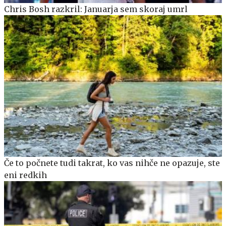
Chris Bosh razkril: Januarja sem skoraj umrl
Če to počnete tudi takrat, ko vas nihče ne opazuje, ste
eni redkih