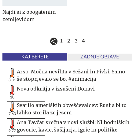
Najdi.si z obogatenim
zemljevidom
1
2
3
4
KAJ BERETE
ZADNJE OBJAVE
Arso: Močna nevihta v Sežani in Pivki. Samo
še stopnjevalo se bo. #animacija
8,31
Nova odkritja v izsušeni Donavi
10
Svarilo ameriških obveščevalcev: Rusija bi to
lahko storila že jeseni
7,63
Ana Tavčar srečna v novi službi: Ni hodniških
govoric, kavic, šušljanja, igric in politike
9,77