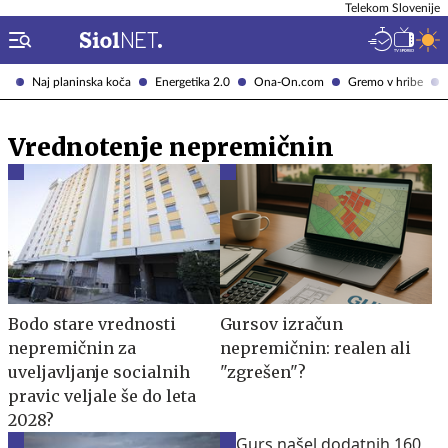
Telekom Slovenije
Naj planinska koča
Energetika 2.0
Ona-On.com
Gremo v hribe
Vrednotenje nepremičnin
Bodo stare vrednosti
Gursov izračun
nepremičnin za
nepremičnin: realen ali
uveljavljanje socialnih
"zgrešen"?
pravic veljale še do leta
2028?