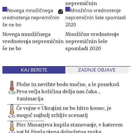
nepremičnin
Novega množičnega
Množično vrednotenje
vrednotenja nepremičnin
nepremičnin šele
še ne bo
spomladi 2020
KAJ BERETE
ZADNJE OBJAVE
Plohe in nevihte bodo močne, a le ponekod.
Prva večja količina dežja nas čaka ...
9,50
#animacija
Če vojne v Ukrajini ne bo hitro konec, je
mogoč najbolj srhljiv scenarij
6,45
Pirc Musarjeva kupila stanovanje, v katerem
naj bi živela njena dolgoletna ruska
6,54