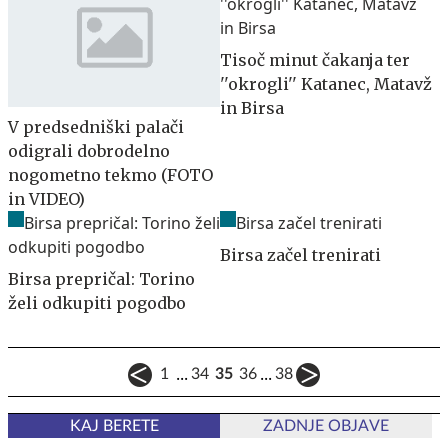
Tisoč minut čakanja ter
''okrogli'' Katanec, Matavž
in Birsa
V predsedniški palači
odigrali dobrodelno
nogometno tekmo (FOTO
in VIDEO)
Birsa začel trenirati
Birsa prepričal: Torino
želi odkupiti pogodbo
...
...
1
34
35
36
38
KAJ BERETE
ZADNJE OBJAVE