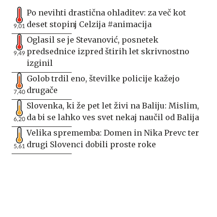
Po nevihti drastična ohladitev: za več kot
deset stopinj Celzija #animacija
9,01
Oglasil se je Stevanović, posnetek
predsednice izpred štirih let skrivnostno
9,49
izginil
Golob trdil eno, številke policije kažejo
drugače
7,40
Slovenka, ki že pet let živi na Baliju: Mislim,
da bi se lahko ves svet nekaj naučil od Balija
6,20
Velika sprememba: Domen in Nika Prevc ter
drugi Slovenci dobili proste roke
5,61