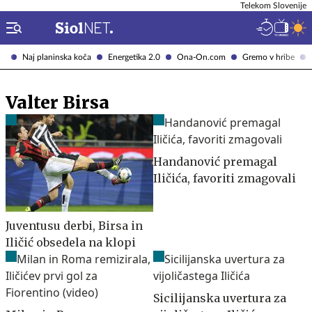
Telekom Slovenije
Naj planinska koča
Energetika 2.0
Ona-On.com
Gremo v hribe
Valter Birsa
Handanović premagal
Iličića, favoriti zmagovali
Juventusu derbi, Birsa in
Iličić obsedela na klopi
Sicilijanska uvertura za