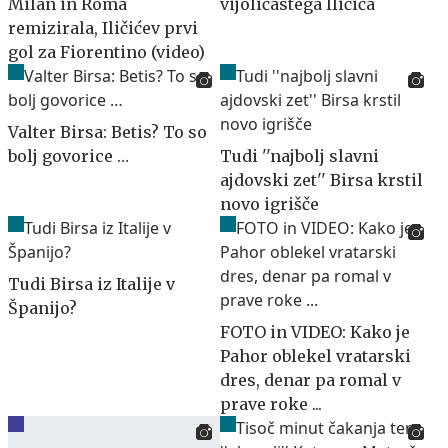
Milan in Roma
vijoličastega Iličića
remizirala, Iličićev prvi
gol za Fiorentino (video)
Valter Birsa: Betis? To so
bolj govorice …
Tudi ''najbolj slavni
ajdovski zet'' Birsa krstil
novo igrišče
Tudi Birsa iz Italije v
Španijo?
FOTO in VIDEO: Kako je
Pahor oblekel vratarski
dres, denar pa romal v
prave roke ...