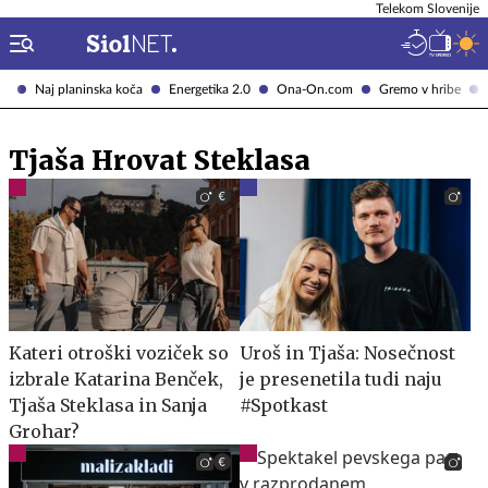
Telekom Slovenije
Naj planinska koča
Energetika 2.0
Ona-On.com
Gremo v hribe
Tjaša Hrovat Steklasa
Kateri otroški voziček so
Uroš in Tjaša: Nosečnost
izbrale Katarina Benček,
je presenetila tudi naju
Tjaša Steklasa in Sanja
#Spotkast
Grohar?