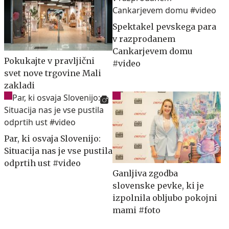
Spektakel pevskega para
v razprodanem
Cankarjevem domu
Pokukajte v pravljični
#video
svet nove trgovine Mali
zakladi
Par, ki osvaja Slovenijo:
Situacija nas je vse pustila
odprtih ust #video
Ganljiva zgodba
slovenske pevke, ki je
izpolnila obljubo pokojni
mami #foto