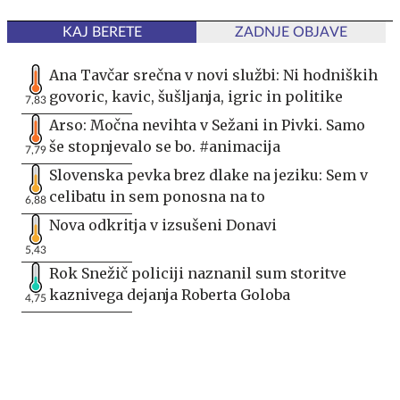
KAJ BERETE
ZADNJE OBJAVE
Ana Tavčar srečna v novi službi: Ni hodniških
govoric, kavic, šušljanja, igric in politike
7,83
Arso: Močna nevihta v Sežani in Pivki. Samo
še stopnjevalo se bo. #animacija
7,79
Slovenska pevka brez dlake na jeziku: Sem v
celibatu in sem ponosna na to
6,88
Nova odkritja v izsušeni Donavi
5,43
Rok Snežič policiji naznanil sum storitve
kaznivega dejanja Roberta Goloba
4,75