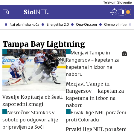
Telekom Slovenije
Naj planinska koča
Energetika 2.0
Ona-On.com
Gremo v hribe
Tampa Bay Lightning
Menjavi Tampe in
Rangersov – kapetan za
Veselje Kopitarja ob šesti
kapetana in izbor na
zaporedni zmagi
naboru
Prvaki lige NHL poraženi