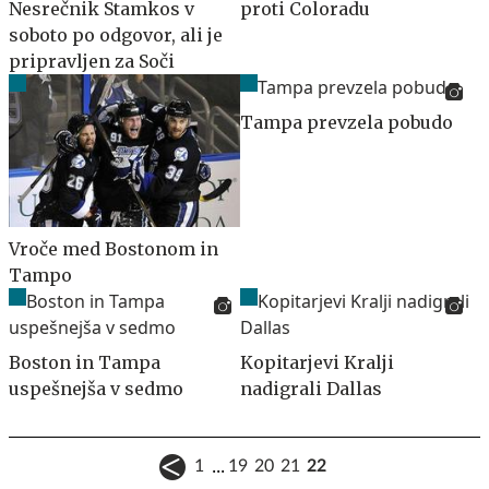
Nesrečnik Stamkos v
proti Coloradu
soboto po odgovor, ali je
pripravljen za Soči
Tampa prevzela pobudo
Vroče med Bostonom in
Tampo
Boston in Tampa
Kopitarjevi Kralji
uspešnejša v sedmo
nadigrali Dallas
...
1
19
20
21
22