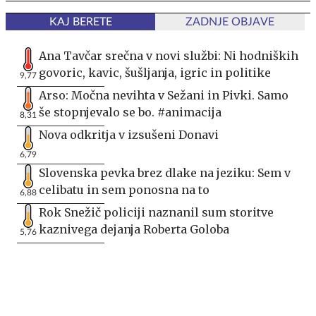
KAJ BERETE
ZADNJE OBJAVE
Ana Tavčar srečna v novi službi: Ni hodniških
govoric, kavic, šušljanja, igric in politike
9,77
Arso: Močna nevihta v Sežani in Pivki. Samo
še stopnjevalo se bo. #animacija
8,31
Nova odkritja v izsušeni Donavi
6,79
Slovenska pevka brez dlake na jeziku: Sem v
celibatu in sem ponosna na to
6,88
Rok Snežič policiji naznanil sum storitve
kaznivega dejanja Roberta Goloba
5,76