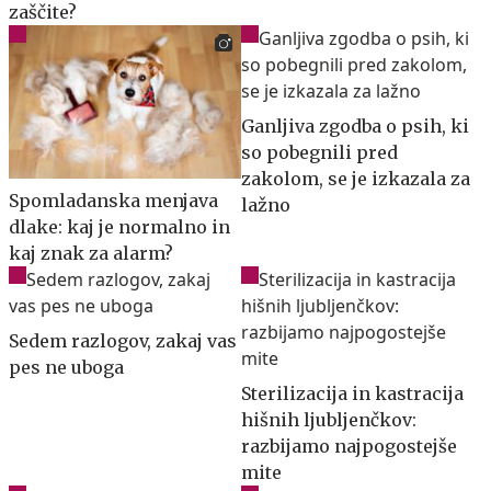
zaščite?
Ganljiva zgodba o psih, ki
so pobegnili pred
zakolom, se je izkazala za
Spomladanska menjava
lažno
dlake: kaj je normalno in
kaj znak za alarm?
Sedem razlogov, zakaj vas
pes ne uboga
Sterilizacija in kastracija
hišnih ljubljenčkov:
razbijamo najpogostejše
mite