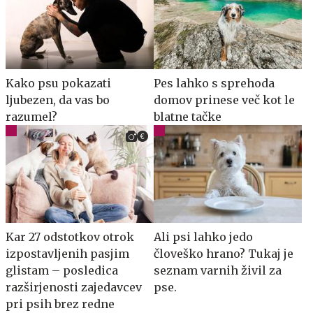
Kako psu pokazati
Pes lahko s sprehoda
ljubezen, da vas bo
domov prinese več kot le
razumel?
blatne tačke
Kar 27 odstotkov otrok
Ali psi lahko jedo
izpostavljenih pasjim
človeško hrano? Tukaj je
glistam – posledica
seznam varnih živil za
razširjenosti zajedavcev
pse.
pri psih brez redne