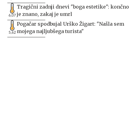
Tragični zadnji dnevi "boga estetike": končno
je znano, zakaj je umrl
6,07
Pogačar spodbujal Urško Žigart: "Našla sem
mojega najljubšega turista"
5,62