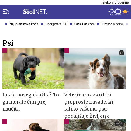
Telekom Slovenije
Naj planinska koča
Energetika 2.0
Ona-On.com
Gremo v hribe
Psi
Imate novega kužka? To
Veterinar razkril tri
ga morate čim prej
preproste navade, ki
naučiti.
lahko vašemu psu
podaljšajo življenje