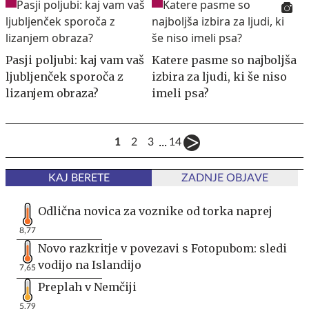
Pasji poljubi: kaj vam vaš
Katere pasme so najboljša
ljubljenček sporoča z
izbira za ljudi, ki še niso
lizanjem obraza?
imeli psa?
...
1
2
3
14
KAJ BERETE
ZADNJE OBJAVE
Odlična novica za voznike od torka naprej
8,77
Novo razkritje v povezavi s Fotopubom: sledi
vodijo na Islandijo
7,65
Preplah v Nemčiji
5,79