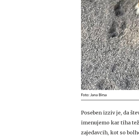
Foto: Jana Birsa
Poseben izziv je, da št
imenujemo kar tiha tež
zajedavcih, kot so bol