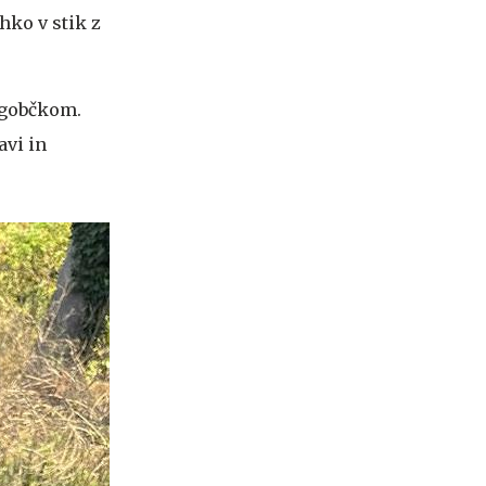
ahko v stik z
z gobčkom.
avi in