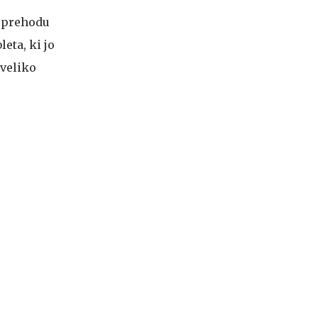
 sprehodu
eta, ki jo
 veliko