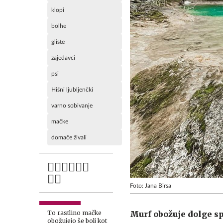
klopi
bolhe
gliste
zajedavci
psi
Hišni ljubljenčki
varno sobivanje
mačke
domače živali
Foto: Jana Birsa
Murf obožuje dolge sp
To rastlino mačke
obožujejo še bolj kot