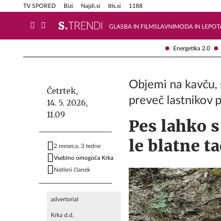
Info in obvestila
Tehnik
TV SPORED
Bizi
Najdi.si
Itis.si
1188
GLASBA IN FILM
SLAVNI
MODA IN LEPOT
Energetika 2.0
Objemi na kavču, s
Četrtek,
preveč lastnikov 
14. 5. 2026,
11.09
Pes lahko 
le blatne t
2 meseca, 3 tedne
Vsebino omogoča Krka
Natisni članek
advertorial
Krka d.d.