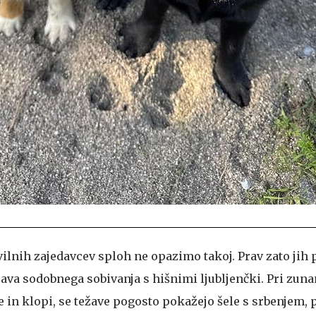
evilnih zajedavcev sploh ne opazimo takoj. Prav zato jih
ava sodobnega sobivanja s hišnimi ljubljenčki. Pri zuna
he in klopi, se težave pogosto pokažejo šele s srbenjem,