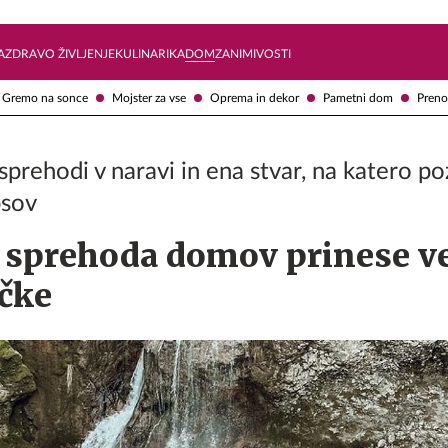
Želite prejemati e-novice?
Uživajmo pametno
A
ZDRAVO ŽIVLJENJE
KULINARIKA
DOM
ZANIMIVOSTI
Gremo na sonce
Mojster za vse
Oprema in dekor
Pametni dom
Preno
prehodi v naravi in ena stvar, na katero po
psov
s sprehoda domov prinese v
ačke