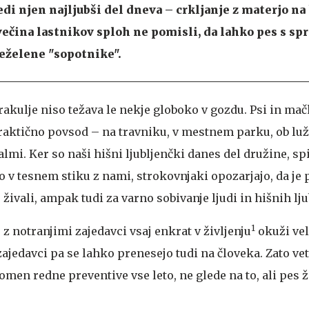
di njen najljubši del dneva – crkljanje z materjo na 
večina lastnikov sploh ne pomisli, da lahko pes s sp
eželene "sopotnike".
 trakulje niso težava le nekje globoko v gozdu. Psi in ma
praktično povsod – na travniku, v mestnem parku, ob luži
lmi. Ker so naši hišni ljubljenčki danes del družine, sp
o v tesnem stiku z nami, strokovnjaki opozarjajo, da je 
 živali, ampak tudi za varno sobivanje ljudi in hišnih lj
1
 z notranjimi zajedavci vsaj enkrat v življenju
okuži vel
zajedavci pa se lahko prenesejo tudi na človeka. Zato vet
men redne preventive vse leto, ne glede na to, ali pes ž