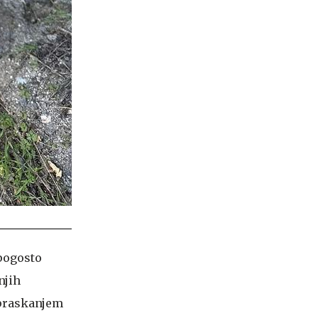
 pogosto
njih
 praskanjem