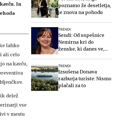
kavču. In
poznamo že desetletja,
je znova na pohodu
rehoda
TRENDI
Sendi: Od uspešnice
Nemirna kri do
čke lahko
ženske, ki danes ve,
 ali celo
kdo je #Spotkast
ijo na kavču,
TRENDI
Izsušena Donava
preventiva
razburja turiste: Nismo
ubljenčkov.
plačali za to
ik delež
erinarji vse
ivi v mestu