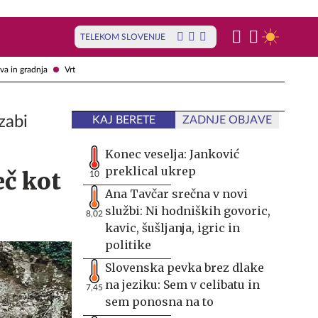
TELEKOM SLOVENIJE
va in gradnja
Vrt
zabi
KAJ BERETE
ZADNJE OBJAVE
Konec veselja: Janković
preklical ukrep
eč kot
10
Ana Tavčar srečna v novi
službi: Ni hodniških govoric,
8,02
kavic, šušljanja, igric in
politike
Slovenska pevka brez dlake
na jeziku: Sem v celibatu in
7,45
sem ponosna na to