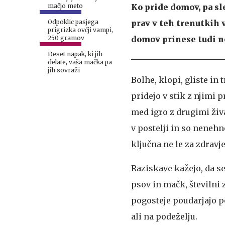
Ko pride domov, pa sle
mačjo meto
prav v teh trenutkih 
Odpoklic pasjega
prigrizka ovčji vampi,
domov prinese tudi n
250 gramov
Deset napak, ki jih
delate, vaša mačka pa
jih sovraži
Bolhe, klopi, gliste in
pridejo v stik z njimi 
med igro z drugimi živa
v postelji in so nenehn
ključna ne le za zdravje
Raziskave kažejo, da se
psov in mačk, številni 
pogosteje poudarjajo po
ali na podeželju.