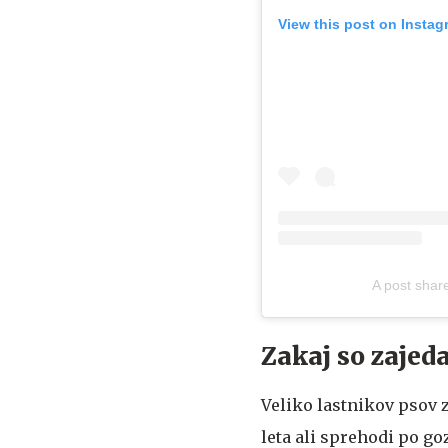
View this post on Instag
A post shar
Zakaj so zajed
Veliko lastnikov psov 
leta ali sprehodi po goz