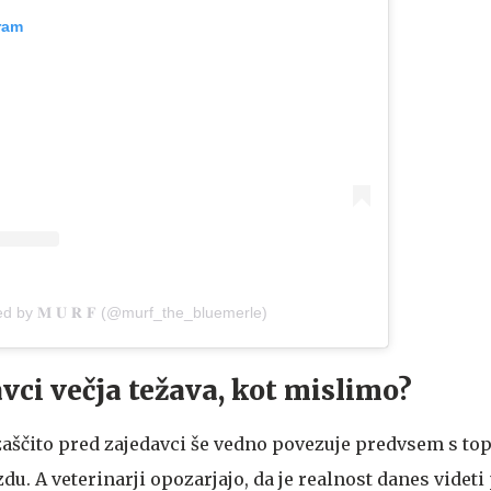
ram
ed by 𝐌 𝐔 𝐑 𝐅 (@murf_the_bluemerle)
avci večja težava, kot mislimo?
zaščito pred zajedavci še vedno povezuje predvsem s t
du. A veterinarji opozarjajo, da je realnost danes videti