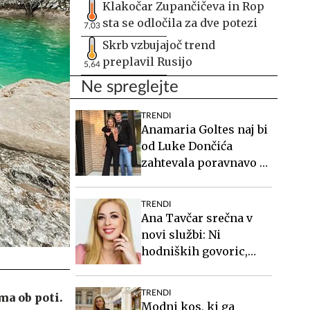
Klakočar Zupančičeva in Rop
sta se odločila za dve potezi
7,03
Skrb vzbujajoč trend
preplavil Rusijo
5,64
Ne spreglejte
TRENDI
Anamaria Goltes naj bi
od Luke Dončića
zahtevala poravnavo v
višini slabih 44
milijonov evrov
TRENDI
Ana Tavčar srečna v
novi službi: Ni
hodniških govoric,
kavic, šušljanja, igric
in politike
TRENDI
ma ob poti.
Modni kos, ki ga