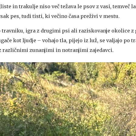
liste in trakulje niso več težava le psov z vasi, temveč l
ak pes, tudi tisti, ki večino časa preživi v mestu.
 travniku, igra z drugimi psi ali raziskovanje okolice 
ače kot ljudje – vohajo tla, pijejo iz luž, se valjajo po tr
z različnimi zunanjimi in notranjimi zajedavci.